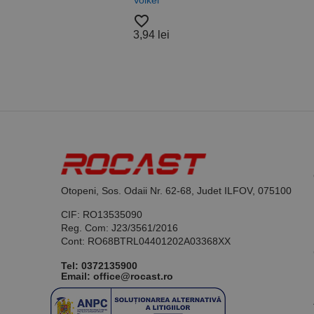
Nylo
_ga_DLLLWQBGGX
favorite_border
Roca
3,94 lei
favorite_border
37,5
Otopeni, Sos. Odaii Nr. 62-68, Judet ILFOV, 075100
CIF: RO13535090
Reg. Com: J23/3561/2016
Cont: RO68BTRL04401202A03368XX
Tel:
0372135900
Email: office@rocast.ro