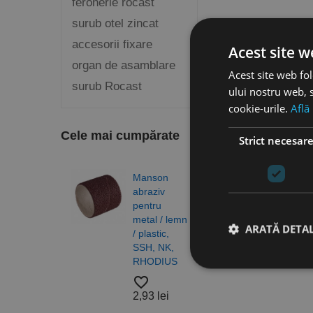
feronerie rocast
surub otel zincat
accesorii fixare
Acest site w
organ de asamblare
Acest site web fol
surub Rocast
ului nostru web, s
cookie-urile.
Află
Cele mai cumpărate
Strict necesar
Manson
Burg
abraziv
elico
pentru
DIN 3
metal / lemn
N, H
ARATĂ DETAL
/ plastic,
gam
SSH, NK,
profe
RHODIUS
RUK
favorite_border
favorite_border
2,93 lei
4,83
Stri