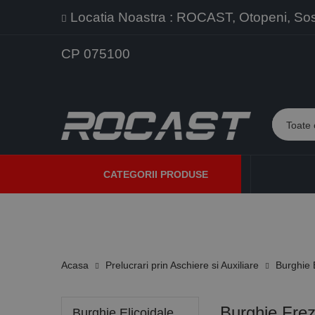
Locatia Noastra : ROCAST, Otopeni, Sos. 
CP 075100
CATEGORII PRODUSE
PROMOTII
PRODUSE NOI
PROGRAME DE VANZARE
Acasa
Prelucrari prin Aschiere si Auxiliare
Burghie 
Burghie Fre
Burghie Elicoidale