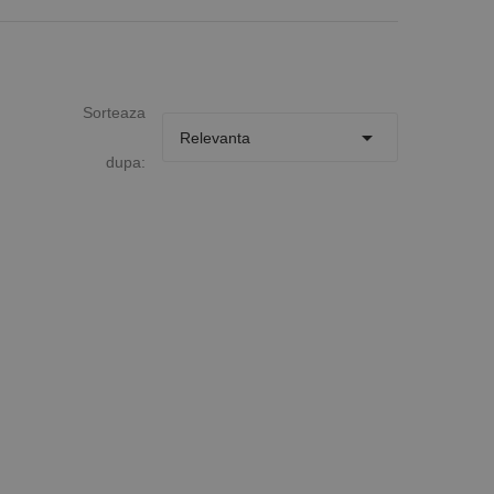
Sorteaza

Relevanta
dupa: