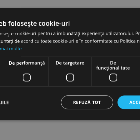
eb folosește cookie-uri
osește cookie-uri pentru a îmbunătăți experiența utilizatorului. Pri
unteți de acord cu toate cookie-urile în conformitate cu Politica 
 mai multe
e
De performanță
De targetare
De
funcţionalitate
hie
Burghie
idale,
elicoidale,
38, tip
DIN 338, tip
SS-G -
VA, HSSE-
IILE
REFUZĂ TOT
ACC
a
Co 5 -
sionala,
gama
O
profesionala,
RUKO
favorite_border
 lei
ct necesare
De performanță
De targetare
De funcţionalitate
Neclasif
4,83 lei