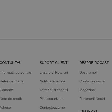
n,
.rocast.ro
2 ani
Acest cookie este folosit de Google Analytics pentru a persist
st
2 lei
CONTUL TAU
SUPORT CLIENTI
DESPRE ROCAST
Informatii personale
Livrare si Retururi
Despre noi
Retur de marfa
Notificare legala
Contacteaza-ne
Comenzi
Termeni si conditii
Magazine
Note de credit
Plati securizate
Partenerii Nostri
Adrese
Contacteaza-ne
INFORMATII