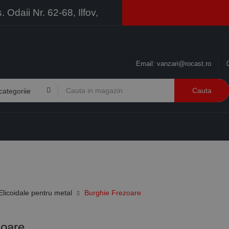
Odaii Nr. 62-68, Ilfov,
Email:
vanzari@rocast.ro
Cauta
BRANDURI
CONTACT
RESURSE
BUSINESS
Elicoidale pentru metal
Burghie Frezoare
zoare