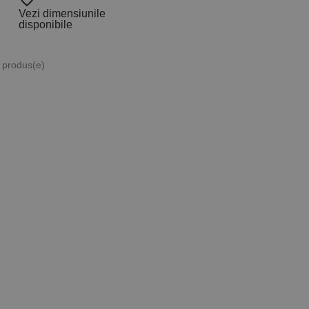
favorite_border
Vezi dimensiunile
disponibile
2 produs(e)