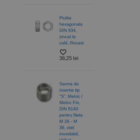
Cookie-urile strict ne
contului. Site-ul web 
Piulita
Piuli
Nume
hexagonala
hexa
DIN 934,
cu
CookieScriptConse
zincat la
auto
cald, Rocast
DIN 
otel 
PHPSESSID
favorite_border
6/10,
36,25 lei
A2 R
favorite_border
18,2
Sarma de
insertie tip
Nume
"S", Metric /
PrestaShop-[abcdef
Nume
Furnizor /
Metric Fin,
Saib
Nume
Domeniu
DIN 8140
forma
sib_cuid
pentru filete
DIN 
_ga
uuid
MediaMat
sibautoma
M 26 - M
ISO 
36, otel
otel,
inoxidabil,
A4/A
Volkel
Alam