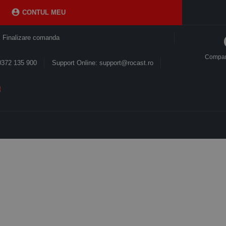

CONTUL MEU
Finalizare comanda
Compa
0372 135 900
Support Online: support@rocast.ro