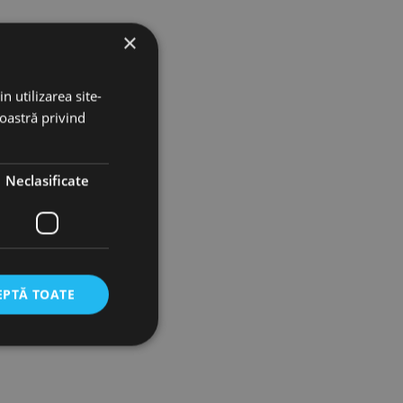
×
n utilizarea site-
noastră privind
Neclasificate
EPTĂ TOATE
icate