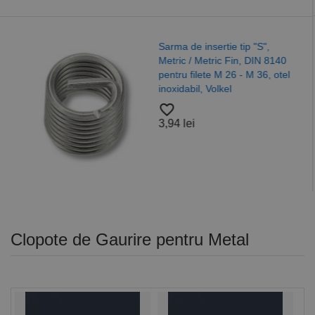
Saiba plata forma "
p "S",
125 ISO 7089, otel,
 DIN 8140
A4/A2, Alama, Nylo
M 36, otel
favorite_border
37,52 lei
Clopote de Gaurire pentru Metal