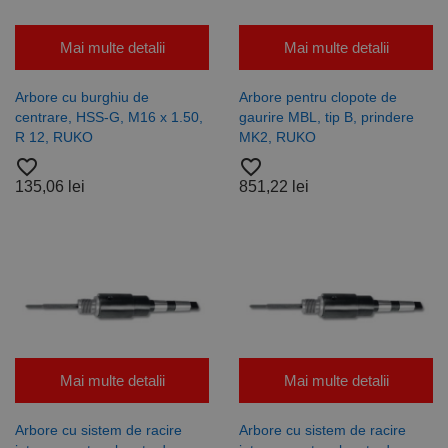
Mai multe detalii
Mai multe detalii
Arbore cu burghiu de
Arbore pentru clopote de
centrare, HSS-G, M16 x 1.50,
gaurire MBL, tip B, prindere
R 12, RUKO
MK2, RUKO
favorite_border
favorite_border
135,06 lei
851,22 lei
Mai multe detalii
Mai multe detalii
Arbore cu sistem de racire
Arbore cu sistem de racire