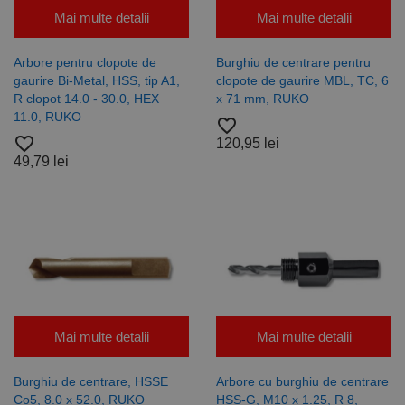
privind
distinge
vizitatorii
utilizatorii
Mai multe detalii
Mai multe detalii
este
unici prin
furnizat în
atribuirea
mod
unui număr
Arbore pentru clopote de
Burghiu de centrare pentru
normal de
generat
un centru
aleatoriu ca
gaurire Bi-Metal, HSS, tip A1,
clopote de gaurire MBL, TC, 6
de date
identificator
R clopot 14.0 - 30.0, HEX
x 71 mm, RUKO
terță parte
de client.
sau de un
Este inclus în
11.0, RUKO
favorite_border
schimb de
fiecare
favorite_border
anunțuri.
solicitare de
120,95 lei
pagină dintr-
49,79 lei
un site și
este utilizat
pentru a
calcula
datele
despre
vizitatori,
sesiuni și
campanii
pentru
rapoartele
de analiză a
site-urilor.
Mai multe detalii
Mai multe detalii
_ga_DLLLWQBGGX
.rocast.ro
2 ani
Acest cookie
este folosit
de Google
Burghiu de centrare, HSSE
Arbore cu burghiu de centrare
Analytics
pentru a
Co5, 8.0 x 52.0, RUKO
HSS-G, M10 x 1.25, R 8,