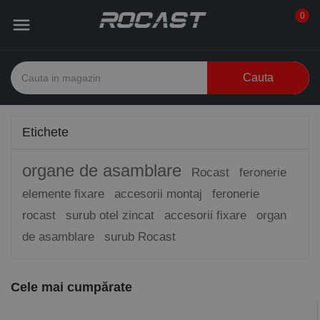
0

Cauta
Etichete
organe de asamblare
Rocast
feronerie
elemente fixare
accesorii montaj
feronerie
rocast
surub otel zincat
accesorii fixare
organ
de asamblare
surub Rocast
Cele mai cumpărate