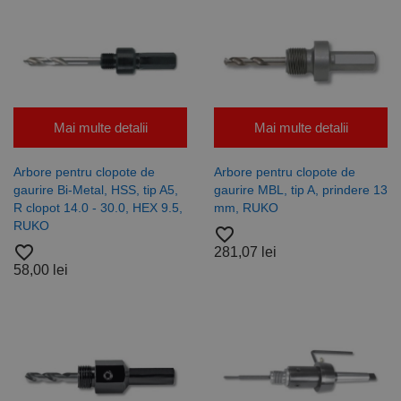
Mai multe detalii
Mai multe detalii
Arbore pentru clopote de
Arbore pentru clopote de
gaurire Bi-Metal, HSS, tip A5,
gaurire MBL, tip A, prindere 13
R clopot 14.0 - 30.0, HEX 9.5,
mm, RUKO
RUKO
favorite_border
favorite_border
281,07 lei
58,00 lei