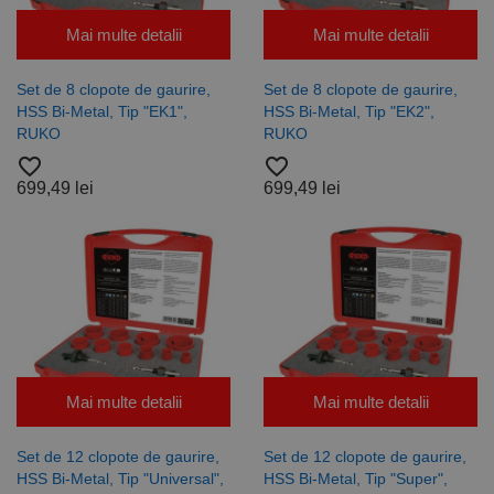
Mai multe detalii
Mai multe detalii
Set de 8 clopote de gaurire,
Set de 8 clopote de gaurire,
HSS Bi-Metal, Tip "EK1",
HSS Bi-Metal, Tip "EK2",
RUKO
RUKO
favorite_border
favorite_border
699,49 lei
699,49 lei
Mai multe detalii
Mai multe detalii
Set de 12 clopote de gaurire,
Set de 12 clopote de gaurire,
HSS Bi-Metal, Tip "Universal",
HSS Bi-Metal, Tip "Super",