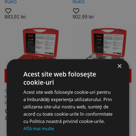
RUKO
RUKO
favorite_border
favorite_border
883,91 lei
902,99 lei
×
Acest site web folosește
Mai multe detalii
Mai multe detalii
cookie-uri
Set de 19 clopote de gaurire,
Set de 8 clopote de gaurire,
Acest site web folosește cookie-uri pentru
HSS Bi-Metal, Tip "Premium",
HSS Bi-Metal, PK 2, RUKO x
a îmbunătăți experiența utilizatorului. Prin
RUKO
favorite_border
utilizarea site-ului nostru web, sunteți de
favorite_border
731,29 lei
acord cu toate cookie-urile în conformitate
1.659,71 lei
cu Politica noastră privind cookie-urile.
Află mai multe