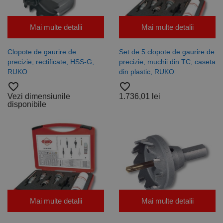
Mai multe detalii
Mai multe detalii
Clopote de gaurire de
Set de 5 clopote de gaurire de
precizie, rectificate, HSS-G,
precizie, muchii din TC, caseta
RUKO
din plastic, RUKO
favorite_border
favorite_border
Vezi dimensiunile
1.736,01 lei
disponibile
Mai multe detalii
Mai multe detalii