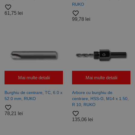
persista
RUKO
starea
favorite_border
sesiunii.
favorite_border
61,75 lei
99,78 lei
Mai multe detalii
Mai multe detalii
Burghiu de centrare, TC, 6.0 x
Arbore cu burghiu de
52.0 mm, RUKO
centrare, HSS-G, M14 x 1.50,
R 10, RUKO
favorite_border
favorite_border
78,21 lei
135,06 lei