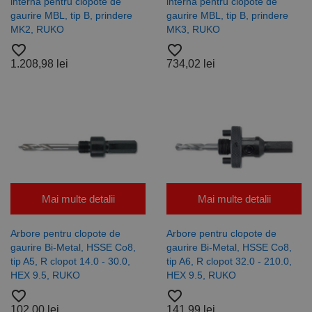
interna pentru clopote de
interna pentru clopote de
gaurire MBL, tip B, prindere
gaurire MBL, tip B, prindere
MK2, RUKO
MK3, RUKO
favorite_border
favorite_border
1.208,98 lei
734,02 lei
Mai multe detalii
Mai multe detalii
Arbore pentru clopote de
Arbore pentru clopote de
gaurire Bi-Metal, HSSE Co8,
gaurire Bi-Metal, HSSE Co8,
tip A5, R clopot 14.0 - 30.0,
tip A6, R clopot 32.0 - 210.0,
HEX 9.5, RUKO
HEX 9.5, RUKO
favorite_border
favorite_border
102,00 lei
141,99 lei