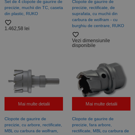
Set de 4 clopote de gaurire de
Clopote de gaurire de
precizie, muchii din TC, caseta
precizie, rectificate, de
din plastic, RUKO
suprafata, cu muchii din
carbura de wolfram - cu
favorite_border
burghiu de centrare, RUKO
1.462,58 lei
favorite_border
Vezi dimensiunile
disponibile
Mai multe detalii
Mai multe detalii
Clopote de gaurire de
Clopote de gaurire de
precizie, cu arbore, rectificate,
precizie, fara arbore,
MBL cu carbura de wolfram,
rectificate, MBL cu carbura de