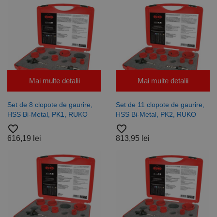
Mai multe detalii
Mai multe detalii
Set de 8 clopote de gaurire,
Set de 11 clopote de gaurire,
HSS Bi-Metal, PK1, RUKO
HSS Bi-Metal, PK2, RUKO
favorite_border
favorite_border
616,19 lei
813,95 lei