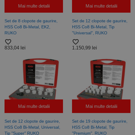
De targetare
De funcţionalitate
Mai multe detalii
Mai multe detalii
Neclasificate
Set de 8 clopote de gaurire,
Set de 12 clopote de gaurire,
Cookie-urile strict necesare permit funcționalitatea
principală a site-ului web, cum ar fi autentificarea
HSS Co8 Bi-Metal, EK2,
HSS Co8 Bi-Metal, Tip
utilizatorului și gestionarea contului. Site-ul web nu
RUKO
"Universal", RUKO
poate fi utilizat corect fără cookie-uri strict necesare.
favorite_border
favorite_border
Furnizor /
Nume
Expirare
Descriere
833,04 lei
1.150,99 lei
Domeniu
CookieScriptConsent
1 lună
Acest cookie
CookieScript
este utilizat
www.rocast.ro
de serviciul
Cookie-
Script.com
pentru a
aminti
preferințele
de
consimțământ
ale cookie-
urilor
Mai multe detalii
Mai multe detalii
vizitatorilor.
Este necesar
ca bannerul
Set de 12 clopote de gaurire,
Set de 19 clopote de gaurire,
cookie
Cookie-
HSS Co8 Bi-Metal, Universal,
HSS Co8 Bi-Metal, Tip
Script.com să
Tip "Super" RUKO
"Premium", RUKO
funcționeze