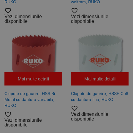
RUKO
wolfram, RUKO
favorite_border
favorite_border
Vezi dimensiunile
Vezi dimensiunile
disponibile
disponibile
Mai multe detalii
Mai multe detalii
Clopote de gaurire, HSS Bi-
Clopote de gaurire, HSSE Co8
Metal cu dantura variabila,
cu dantura fina, RUKO
RUKO
favorite_border
favorite_border
Vezi dimensiunile
disponibile
Vezi dimensiunile
disponibile