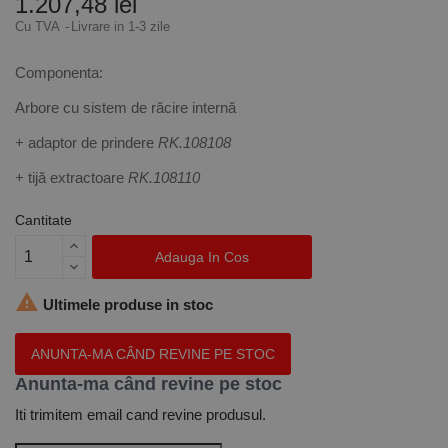
1.207,48 lei
Cu TVA
Livrare in 1-3 zile
Componenta:
Arbore cu sistem de răcire internă
+ adaptor de prindere
RK.108108
+ tijă extractoare
RK.108110
Cantitate
Adauga In Cos

Ultimele produse in stoc
ANUNTA-MA CÂND REVINE PE STOC
Anunta-ma când revine pe stoc
Iti trimitem email cand revine produsul.