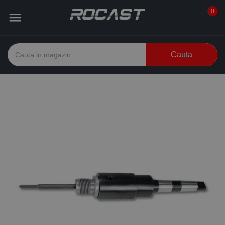
0

Cauta