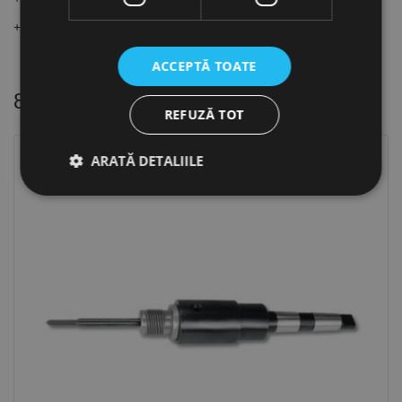
+ tijă extractoare
RK.108110
ACCEPTĂ TOATE
8 alte produse
in aceeasi categorie
REFUZĂ TOT
ARATĂ DETALIILE
Strict necesare
De performanță
De targetare
De funcţionalitate
Neclasificate
Cookie-urile strict necesare permit funcționalitatea
principală a site-ului web, cum ar fi autentificarea
utilizatorului și gestionarea contului. Site-ul web nu
poate fi utilizat corect fără cookie-uri strict necesare.
Furnizor /
Nume
Expirare
Descriere
Domeniu