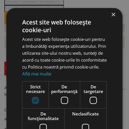
×
ANUNTA-MA CÂND REVINE PE STOC.
Acest site web folosește
cookie-uri
Acest site web folosește cookie-uri pentru
Te-ai abonat cu succes la acest produs.
a îmbunătăți experiența utilizatorului. Prin
utilizarea site-ului nostru web, sunteți de
acord cu toate cookie-urile în conformitate
cu Politica noastră privind cookie-urile.
Descriere
Specificatii Tehnice
Accesorii
Află mai multe
Strict
De
De
Arbore cu sistem de racire interna pentru clopote de gaurire MBL,
necesare
performanță
targetare
tip B, prindere MK2, RUKO
Componenta:
De
Neclasificate
funcţionalitate
Arbore cu sistem de răcire internă
+ adaptor de prindere
RK.108108