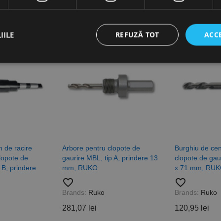
IILE
REFUZĂ TOT
ACC
ct necesare
De performanță
De targetare
De funcţionalitate
Neclasif
cesare permit funcționalitatea principală a site-ului web, cum ar fi autentificarea utiliza
nu poate fi utilizat corect fără cookie-uri strict necesare.
Furnizor /
Expirare
Descriere
Domeniu
nt
1 lună
Acest cookie este utilizat de serviciul Cookie-Script.
CookieScript
m de racire
Arbore pentru clopote de
Burghiu de cen
preferințele de consimțământ ale cookie-urilor vizitat
www.rocast.ro
lopote de
gaurire MBL, tip A, prindere 13
clopote de gau
ca bannerul cookie Cookie-Script.com să funcționeze 
 B, prindere
mm, RUKO
x 71 mm, RU
65 ani 8
Cookie generat de aplicații bazate pe limbajul PHP. A
PHP.net
favorite_border
favorite_border
luni
identificator de scop general utilizat pentru menținer
www.rocast.ro
sesiune ale utilizatorului. În mod normal, este un nu
Brands:
Ruko
Brands:
Ruko
aleatoriu, modul în care este utilizat poate fi specific
exemplu este menținerea stării de conectare pentru un
281,07 lei
120,95 lei
pagini.