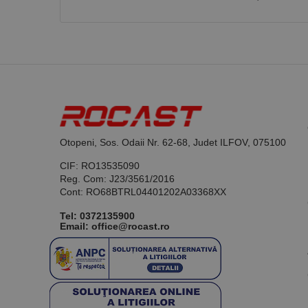
Nume
PrestaShop-[abcdef
Nume
Furnizor /
Nume
Domeniu
sib_cuid
_ga
uuid
MediaMat
sibautoma
Otopeni, Sos. Odaii Nr. 62-68, Judet ILFOV, 075100
_ga_DLLLWQBGGX
CIF: RO13535090
Reg. Com: J23/3561/2016
Cont: RO68BTRL04401202A03368XX
Tel:
0372135900
Email: office@rocast.ro