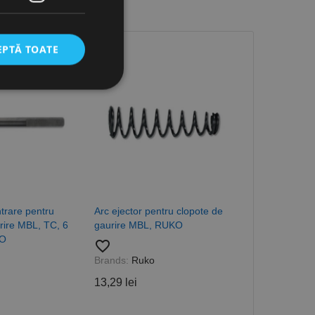
EPTĂ TOATE
icate
torului și gestionarea
com pentru a aminti
trare pentru
Arc ejector pentru clopote de
Arbore cu sis
orilor. Este necesar
rire MBL, TC, 6
gaurire MBL, RUKO
interna pentr
corect.
KO
gaurire MBL, 
favorite_border
cesta este un
MK2, RUKO
ea variabilelor de
Brands:
Ruko
măr generat
favorite_border
 site-ului, dar un bun
13,29 lei
 utilizator între
Brands:
Ruko
1.208,98 lei