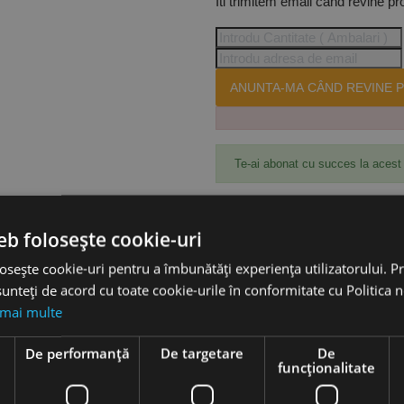
Iti trimitem email cand revine pr
ANUNTA-MA CÂND REVINE P
Te-ai abonat cu succes la acest
eb folosește cookie-uri
Accesorii
osește cookie-uri pentru a îmbunătăți experiența utilizatorului. Pri
unteți de acord cu toate cookie-urile în conformitate cu Politica 
MK2, RUKO
 mai multe
e
De performanță
De targetare
De
funcţionalitate