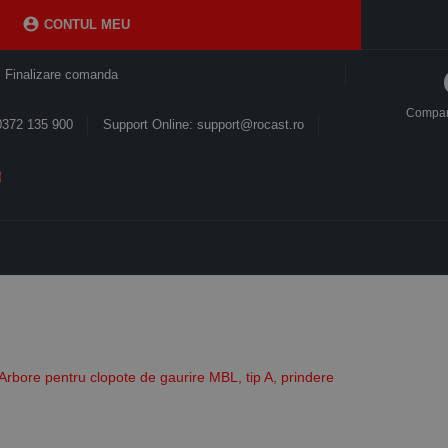

CONTUL MEU
Finalizare comanda
Compa
0372 135 900
Support Online: support@rocast.ro
Arbore pentru clopote de gaurire MBL, tip A, prindere