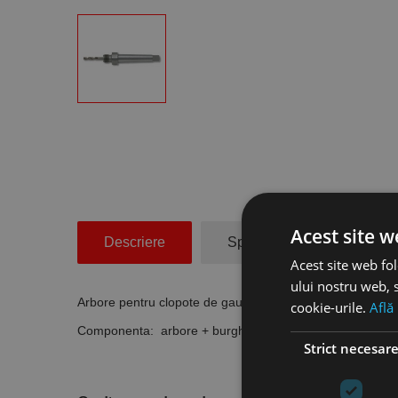
Acest site w
Descriere
Specificatii Tehnice
Acest site web fol
ului nostru web, s
Arbore pentru clopote de gaurire MBL, tip A, prindere 
cookie-urile.
Află
Componenta: arbore + burghiu de centrare
RK.113216
Strict necesar