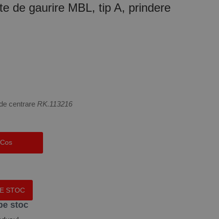
te de gaurire MBL, tip A, prindere
de centrare
RK.113216
 Cos
PE STOC
pe stoc