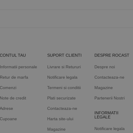
Google Privacy Policy
Furnizor / Domeniu
Expirare
Furnizor
0123456789]{32}
.www.rocast.ro
11 ani 5 luni
/
Expirare
Descriere
Expirare
Descriere
Domeniu
.www.rocast.ro
6 luni 1 zi
6 luni 1
2 ani
Acest cookie este utilizat pentru a optimiza relevanța publicitar
Acest nume de cookie este asociat cu Google Universal Analyt
h Inc.
Google
zi
datelor vizitatorilor de pe mai multe site-uri web - acest schim
actualizare semnificativă a serviciului de analiză Google cel ma
tion.com
LLC
vizitatorii este furnizat în mod normal de un centru de date te
Acest cookie este utilizat pentru a distinge utilizatorii unici p
.rocast.ro
schimb de anunțuri.
număr generat aleatoriu ca identificator de client. Este inclus 
de pagină dintr-un site și este utilizat pentru a calcula datele
sesiuni și campanii pentru rapoartele de analiză a site-urilor.
CONTUL TAU
SUPORT CLIENTI
DESPRE ROCAST
.rocast.ro
2 ani
Acest cookie este folosit de Google Analytics pentru a persist
Informatii personale
Livrare si Retururi
Despre noi
Retur de marfa
Notificare legala
Contacteaza-ne
Comenzi
Termeni si conditii
Magazine
Note de credit
Plati securizate
Partenerii Nostri
Adrese
Contacteaza-ne
INFORMATII
LEGALE
Cupoane
Harta site-ului
Notificare legala
Magazine