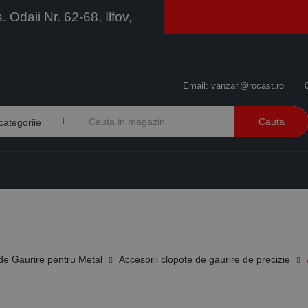
Odaii Nr. 62-68, Ilfov,
Email:
vanzari@rocast.ro
Cauta
BRANDURI
CONTACT
RESURSE
BUSINESS
de Gaurire pentru Metal
Accesorii clopote de gaurire de precizie