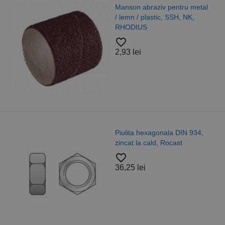
Manson abraziv pentru metal
/ lemn / plastic, SSH, NK,
RHODIUS
favorite_border
2,93 lei
Piulita hexagonala DIN 934,
zincat la cald, Rocast
favorite_border
36,25 lei