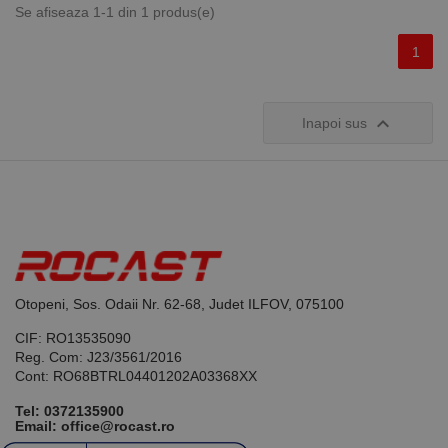
Script.com
Se afiseaza 1-1 din 1 produs(e)
pentru a
aminti
1
preferințele
de
consimțământ
ale cookie-
urilor

Inapoi sus
vizitatorilor.
Este necesar
ca bannerul
cookie
Cookie-
Script.com să
funcționeze
corect.
Google
Privacy Policy
PHPSESSID
65 ani 8
Cookie
PHP.net
luni
generat de
www.rocast.ro
aplicații
bazate pe
Otopeni, Sos. Odaii Nr. 62-68, Judet ILFOV, 075100
limbajul PHP.
Acesta este un
identificator
CIF: RO13535090
de scop
Reg. Com: J23/3561/2016
general
Cont: RO68BTRL04401202A03368XX
utilizat pentru
menținerea
variabilelor de
Tel:
0372135900
sesiune ale
Email: office@rocast.ro
utilizatorului.
În mod