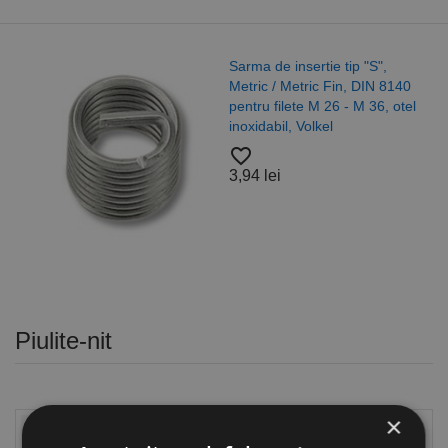
Sarma de insertie tip "S",
Metric / Metric Fin, DIN 8140
pentru filete M 26 - M 36, otel
inoxidabil, Volkel
favorite_border
3,94 lei
Piulite-nit
×