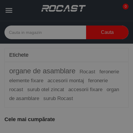
0

Cauta
Etichete
organe de asamblare
Rocast
feronerie
elemente fixare
accesorii montaj
feronerie
rocast
surub otel zincat
accesorii fixare
organ
de asamblare
surub Rocast
Cele mai cumpărate