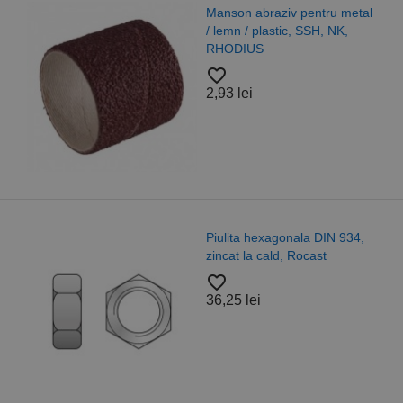
Manson abraziv pentru metal
/ lemn / plastic, SSH, NK,
RHODIUS
favorite_border
2,93 lei
Piulita hexagonala DIN 934,
zincat la cald, Rocast
favorite_border
36,25 lei