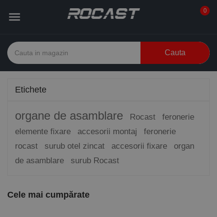
0

Cauta
Etichete
organe de asamblare
Rocast
feronerie
elemente fixare
accesorii montaj
feronerie
rocast
surub otel zincat
accesorii fixare
organ
de asamblare
surub Rocast
Cele mai cumpărate