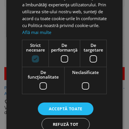

Relevanta
a îmbunătăți experiența utilizatorului. Prin
utilizarea site-ului nostru web, sunteți de
Se afiseaza 1-3 din 3 produs(e)
acord cu toate cookie-urile în conformitate
cu Politica noastră privind cookie-urile.
Află mai multe
Strict
De
De
necesare
performanță
targetare
De
Neclasificate
Mai multe detalii
Mai multe detalii
funcţionalitate
Pop-nit cap lat, Aluminiu -
Pop-nit cap bombat, Aluminiu -
Aluminiu, Bralo
Aluminiu, Bralo
favorite_border
favorite_border
Vezi dimensiunile
Vezi dimensiunile
ACCEPTĂ TOATE
disponibile
disponibile
REFUZĂ TOT