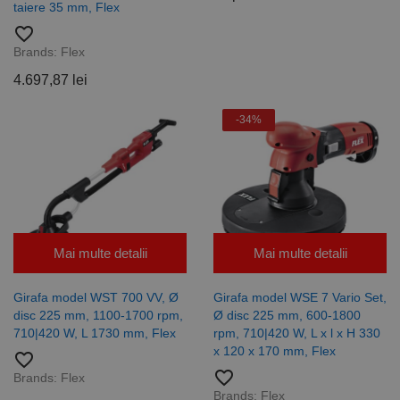
taiere 35 mm, Flex
favorite_border
Brands:
Flex
4.697,87 lei
-34%
Mai multe detalii
Mai multe detalii
Girafa model WST 700 VV, Ø
Girafa model WSE 7 Vario Set,
disc 225 mm, 1100-1700 rpm,
Ø disc 225 mm, 600-1800
710|420 W, L 1730 mm, Flex
rpm, 710|420 W, L x l x H 330
x 120 x 170 mm, Flex
favorite_border
favorite_border
Brands:
Flex
Brands:
Flex