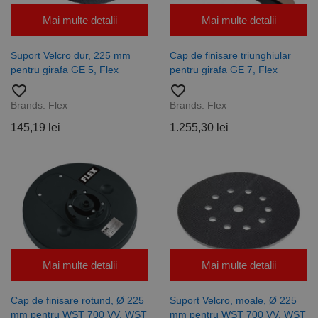
Mai multe detalii
Mai multe detalii
Suport Velcro dur, 225 mm
Cap de finisare triunghiular
pentru girafa GE 5, Flex
pentru girafa GE 7, Flex
favorite_border
favorite_border
Brands:
Flex
Brands:
Flex
145,19 lei
1.255,30 lei
Mai multe detalii
Mai multe detalii
Cap de finisare rotund, Ø 225
Suport Velcro, moale, Ø 225
mm pentru WST 700 VV, WST
mm pentru WST 700 VV, WST