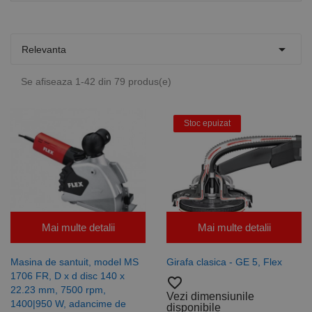

Relevanta
Se afiseaza 1-42 din 79 produs(e)
Stoc epuizat
Mai multe detalii
Mai multe detalii
Masina de santuit, model MS
Girafa clasica - GE 5, Flex
1706 FR, D x d disc 140 x
favorite_border
22.23 mm, 7500 rpm,
Vezi dimensiunile
1400|950 W, adancime de
disponibile