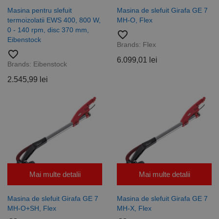
Masina pentru slefuit
Masina de slefuit Girafa GE 7
termoizolatii EWS 400, 800 W,
MH-O, Flex
0 - 140 rpm, disc 370 mm,
favorite_border
Eibenstock
Brands:
Flex
favorite_border
6.099,01 lei
Brands:
Eibenstock
2.545,99 lei
Mai multe detalii
Mai multe detalii
Masina de slefuit Girafa GE 7
Masina de slefuit Girafa GE 7
MH-O+SH, Flex
MH-X, Flex