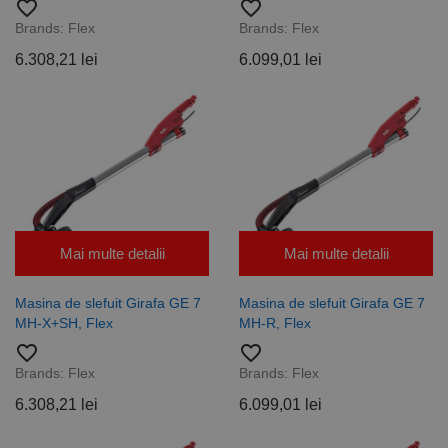
favorite_border
favorite_border
Brands:
Flex
Brands:
Flex
6.308,21 lei
6.099,01 lei
Mai multe detalii
Mai multe detalii
Masina de slefuit Girafa GE 7
Masina de slefuit Girafa GE 7
MH-X+SH, Flex
MH-R, Flex
favorite_border
favorite_border
Brands:
Flex
Brands:
Flex
6.308,21 lei
6.099,01 lei