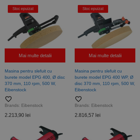
Stoc epuizat
Stoc epuizat
Mai multe detalii
Mai multe detalii
Masina pentru slefuit cu
Masina pentru slefuit cu
burete model EPG 400, Ø disc
burete model EPG 400 WP, Ø
370 mm, 110 rpm, 500 W,
disc 370 mm, 110 rpm, 500 W,
Eibenstock
Eibenstock
favorite_border
favorite_border
Brands:
Eibenstock
Brands:
Eibenstock
2.213,90 lei
2.816,57 lei