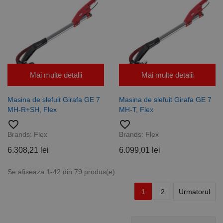
Mai multe detalii
Mai multe detalii
Masina de slefuit Girafa GE 7
Masina de slefuit Girafa GE 7
MH-R+SH, Flex
MH-T, Flex
favorite_border
favorite_border
Brands:
Flex
Brands:
Flex
6.308,21 lei
6.099,01 lei
Se afiseaza 1-42 din 79 produs(e)
1
2
Urmatorul