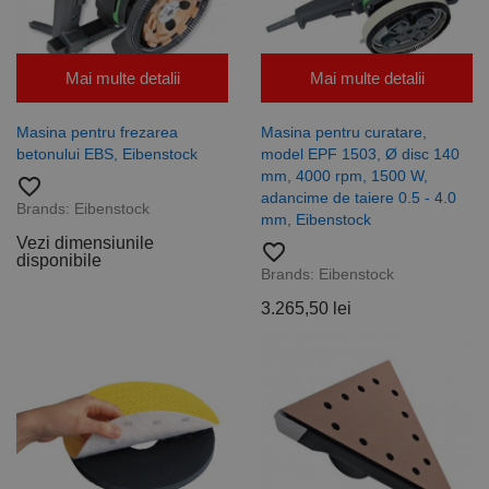
Mai multe detalii
Mai multe detalii
Masina pentru frezarea
Masina pentru curatare,
betonului EBS, Eibenstock
model EPF 1503, Ø disc 140
mm, 4000 rpm, 1500 W,
favorite_border
adancime de taiere 0.5 - 4.0
Brands:
Eibenstock
mm, Eibenstock
Vezi dimensiunile
favorite_border
disponibile
Brands:
Eibenstock
3.265,50 lei