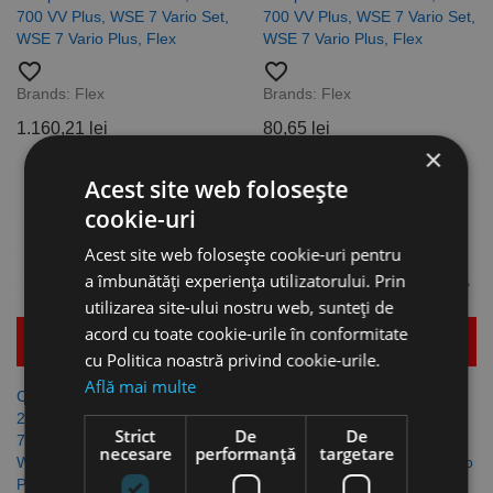
700 VV Plus, WSE 7 Vario Set,
700 VV Plus, WSE 7 Vario Set,
WSE 7 Vario Plus, Flex
WSE 7 Vario Plus, Flex
favorite_border
favorite_border
Brands:
Flex
Brands:
Flex
1.160,21 lei
80,65 lei
×
-34%
-34%
Acest site web folosește
cookie-uri
Acest site web folosește cookie-uri pentru
a îmbunătăți experiența utilizatorului. Prin
utilizarea site-ului nostru web, sunteți de
acord cu toate cookie-urile în conformitate
Mai multe detalii
Mai multe detalii
cu Politica noastră privind cookie-urile.
Află mai multe
Cap de finisare triunghiular,
Suport perforat, triunghiular,
290 x 290 mm pentru WST
290 x 290 mm pentru WST
Strict
De
De
700 VV, WST 700 VV Plus,
700 VV, WST 700 VV Plus,
necesare
performanță
targetare
WSE 7 Vario Set, WSE 7 Vario
WSE 7 Vario Set, WSE 7 Vario
Plus, Flex
Plus, Flex