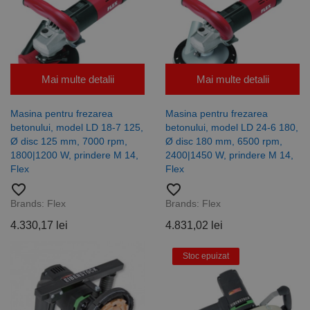
Mai multe detalii
Mai multe detalii
Masina pentru frezarea
Masina pentru frezarea
betonului, model LD 18-7 125,
betonului, model LD 24-6 180,
Ø disc 125 mm, 7000 rpm,
Ø disc 180 mm, 6500 rpm,
1800|1200 W, prindere M 14,
2400|1450 W, prindere M 14,
Flex
Flex
favorite_border
favorite_border
Brands:
Flex
Brands:
Flex
4.330,17 lei
4.831,02 lei
Stoc epuizat