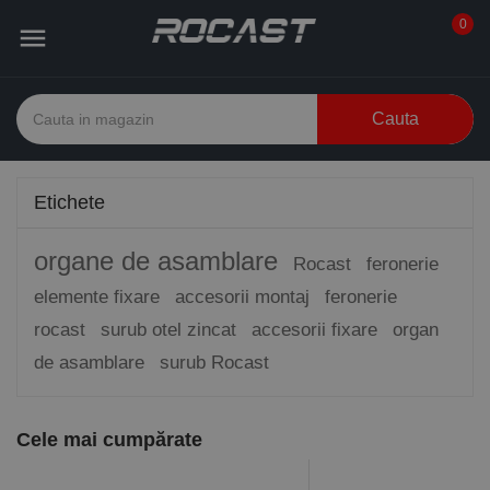
0

Cauta
Etichete
organe de asamblare
Rocast
feronerie
elemente fixare
accesorii montaj
feronerie
rocast
surub otel zincat
accesorii fixare
organ
de asamblare
surub Rocast
Cele mai cumpărate