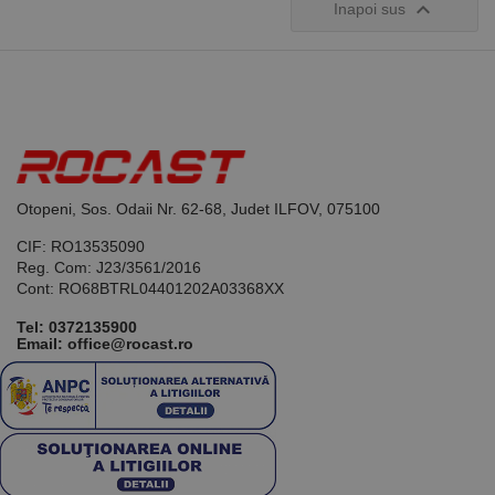

Inapoi sus
Otopeni, Sos. Odaii Nr. 62-68, Judet ILFOV, 075100
CIF: RO13535090
Reg. Com: J23/3561/2016
Cont: RO68BTRL04401202A03368XX
Tel:
0372135900
Email: office@rocast.ro