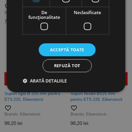
favorite_border
favorite_border
De
Neclasificate
Brands:
Flex
Brands:
Flex
funcţionalitate
783,23 lei
112,64 lei
1.186,71 lei
170,67 lei
ACCEPTĂ TOATE
REFUZĂ TOT
Mai multe detalii
Mai multe detalii
ARATĂ DETALIILE
Suport rigid Ø 225 mm pentru
Suport flexibil Ø225 mm
ETS 225, Eibenstock
pentru ETS 225, Eibenstock
Strict necesare
De performanță
favorite_border
favorite_border
De targetare
De funcţionalitate
Brands:
Eibenstock
Brands:
Eibenstock
Neclasificate
98,20 lei
98,20 lei
Cookie-urile strict necesare permit funcționalitatea