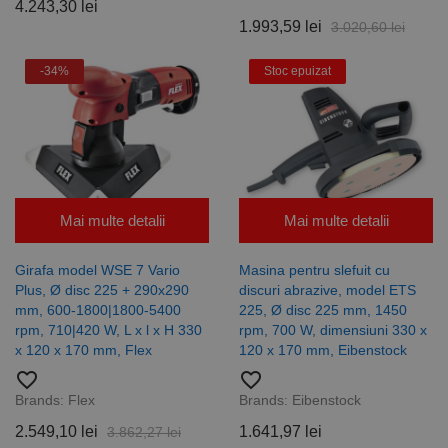
4.243,30 lei
1.993,59 lei
3.020,60 lei
-34%
Stoc epuizat
Mai multe detalii
Mai multe detalii
Girafa model WSE 7 Vario
Masina pentru slefuit cu
Plus, Ø disc 225 + 290x290
discuri abrazive, model ETS
mm, 600-1800|1800-5400
225, Ø disc 225 mm, 1450
rpm, 710|420 W, L x l x H 330
rpm, 700 W, dimensiuni 330 x
x 120 x 170 mm, Flex
120 x 170 mm, Eibenstock
favorite_border
favorite_border
Brands:
Flex
Brands:
Eibenstock
2.549,10 lei
1.641,97 lei
3.862,27 lei