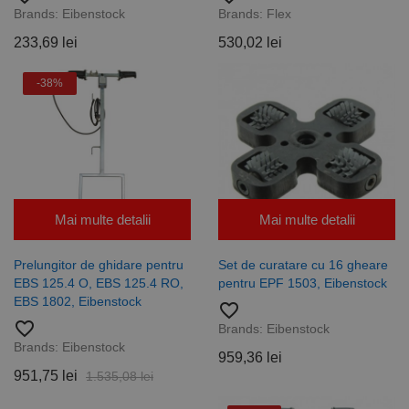
un centru
aleatoriu ca
Brands:
Eibenstock
Brands:
Flex
de date
identificator
terță parte
de client.
233,69 lei
530,02 lei
sau de un
Este inclus în
schimb de
fiecare
anunțuri.
solicitare de
-38%
pagină dintr-
un site și
este utilizat
pentru a
calcula
datele
despre
vizitatori,
sesiuni și
campanii
pentru
Mai multe detalii
Mai multe detalii
rapoartele
de analiză a
site-urilor.
Prelungitor de ghidare pentru
Set de curatare cu 16 gheare
_ga_DLLLWQBGGX
.rocast.ro
2 ani
Acest cookie
EBS 125.4 O, EBS 125.4 RO,
pentru EPF 1503, Eibenstock
este folosit
EBS 1802, Eibenstock
favorite_border
de Google
Analytics
favorite_border
Brands:
Eibenstock
pentru a
persista
Brands:
Eibenstock
959,36 lei
starea
sesiunii.
951,75 lei
1.535,08 lei