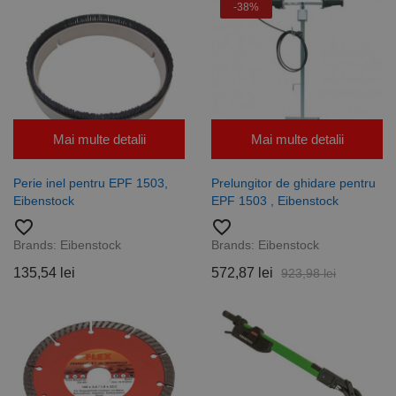
-38%
Mai multe detalii
Mai multe detalii
Perie inel pentru EPF 1503,
Prelungitor de ghidare pentru
Eibenstock
EPF 1503 , Eibenstock
favorite_border
favorite_border
Brands:
Eibenstock
Brands:
Eibenstock
135,54 lei
572,87 lei
923,98 lei