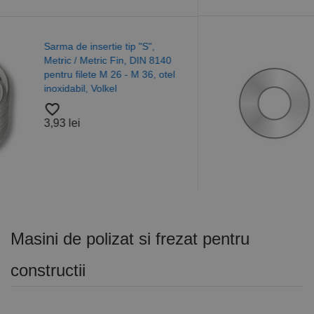
Saiba plata forma "A", DIN
125 ISO 7089, otel, Inox
40
A4/A2, Alama, Nylon, Rocas
tel
favorite_border
37,40 lei
Masini de polizat si frezat pentru
constructii