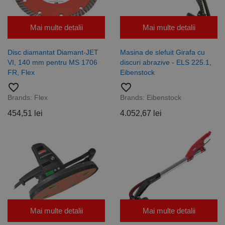
Mai multe detalii
Mai multe detalii
Disc diamantat Diamant-JET
Masina de slefuit Girafa cu
VI, 140 mm pentru MS 1706
discuri abrazive - ELS 225.1,
FR, Flex
Eibenstock
favorite_border
favorite_border
Brands:
Flex
Brands:
Eibenstock
454,51 lei
4.052,67 lei
Mai multe detalii
Mai multe detalii