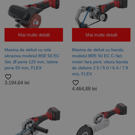
acest
cookie este
schimb de
utilizat
date
pentru a
privind
distinge
vizitatorii
utilizatorii
este
unici prin
furnizat în
atribuirea
mod
unui număr
Mai multe detalii
Mai multe detalii
normal de
generat
un centru
aleatoriu ca
de date
identificator
terță parte
de client.
Masina de slefuit cu rola
Masina de slefuit cu banda,
sau de un
Este inclus în
abraziva modelul BSE 50 EC
modelul BRE 50 EC C-Set,
schimb de
fiecare
anunțuri.
solicitare de
Set, Ø perie 125 mm, latime
motor fara perii, viteza banda
pagină dintr-
perie 50 mm, FLEX
de slefuire 2.5 / 5.0 / 6.4 / 7.8
un site și
este utilizat
m/s, FLEX
favorite_border
pentru a
calcula
favorite_border
3.194,64 lei
datele
4.464,88 lei
despre
vizitatori,
sesiuni și
campanii
pentru
rapoartele
de analiză a
site-urilor.
_ga_DLLLWQBGGX
.rocast.ro
2 ani
Acest cookie
este folosit