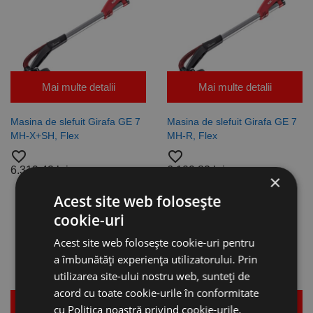
Mai multe detalii
Mai multe detalii
Masina de slefuit Girafa GE 7
Masina de slefuit Girafa GE 7
MH-X+SH, Flex
MH-R, Flex
favorite_border
favorite_border
6.319,42 lei
6.109,82 lei
×
Acest site web folosește
cookie-uri
Acest site web folosește cookie-uri pentru
a îmbunătăți experiența utilizatorului. Prin
utilizarea site-ului nostru web, sunteți de
acord cu toate cookie-urile în conformitate
Mai multe detalii
Mai multe detalii
cu Politica noastră privind cookie-urile.