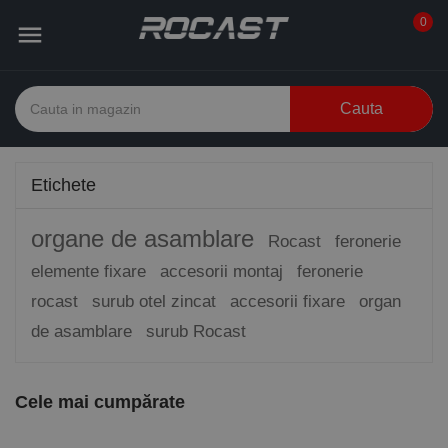
0

Cauta
Etichete
organe de asamblare
Rocast
feronerie
elemente fixare
accesorii montaj
feronerie
rocast
surub otel zincat
accesorii fixare
organ
de asamblare
surub Rocast
Cele mai cumpărate