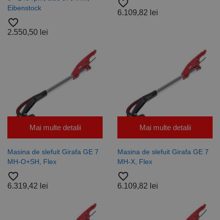
favorite_border
Eibenstock
6.109,82 lei
favorite_border
2.550,50 lei
Mai multe detalii
Mai multe detalii
Masina de slefuit Girafa GE 7
Masina de slefuit Girafa GE 7
MH-O+SH, Flex
MH-X, Flex
favorite_border
favorite_border
6.319,42 lei
6.109,82 lei