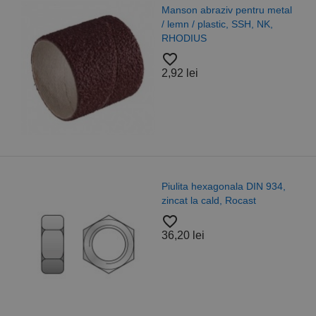
Manson abraziv pentru metal
/ lemn / plastic, SSH, NK,
RHODIUS
favorite_border
2,92 lei
Piulita hexagonala DIN 934,
zincat la cald, Rocast
favorite_border
36,20 lei