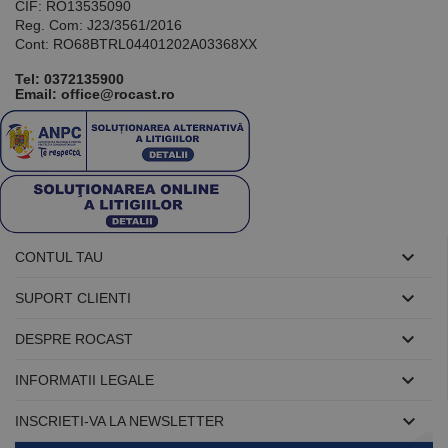
CIF: RO13535090
Reg. Com: J23/3561/2016
Cont: RO68BTRL04401202A03368XX
Tel:
0372135900
Email: office@rocast.ro

CONTUL TAU

SUPORT CLIENTI

DESPRE ROCAST

INFORMATII LEGALE

INSCRIETI-VA LA NEWSLETTER