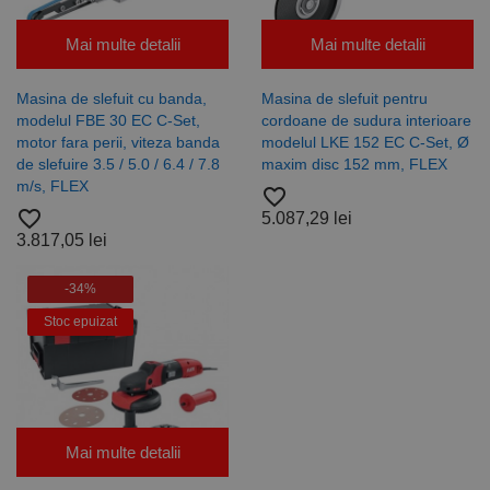
de Google
Analytics
pentru a
Mai multe detalii
Mai multe detalii
persista
starea
sesiunii.
Masina de slefuit cu banda,
Masina de slefuit pentru
modelul FBE 30 EC C-Set,
cordoane de sudura interioare
motor fara perii, viteza banda
modelul LKE 152 EC C-Set, Ø
de slefuire 3.5 / 5.0 / 6.4 / 7.8
maxim disc 152 mm, FLEX
m/s, FLEX
favorite_border
favorite_border
5.087,29 lei
3.817,05 lei
-34%
Stoc epuizat
Mai multe detalii