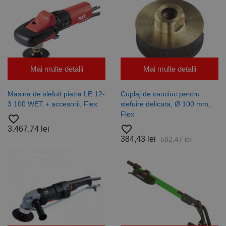
Mai multe detalii
Mai multe detalii
Masina de slefuit piatra LE 12-
Cuplaj de cauciuc pentru
3 100 WET + accesorii, Flex
slefuire delicata, Ø 100 mm,
Flex
favorite_border
favorite_border
3.467,74 lei
384,43 lei
582,47 lei