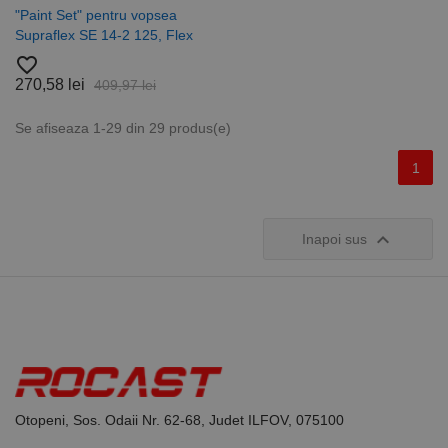
"Paint Set" pentru vopsea
Supraflex SE 14-2 125, Flex
favorite_border
270,58 lei
409,97 lei
Se afiseaza 1-29 din 29 produs(e)
1

Inapoi sus
Otopeni, Sos. Odaii Nr. 62-68, Judet ILFOV, 075100