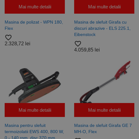
Mai multe detalii
Mai multe detalii
Masina de polizat - WPN 180,
Masina de slefuit Girafa cu
Flex
discuri abrazive - ELS 225.1,
Eibenstock
favorite_border
favorite_border
2.328,72 lei
4.059,85 lei
Mai multe detalii
Mai multe detalii
Masina pentru slefuit
Masina de slefuit Girafa GE 7
termoizolatii EWS 400, 800 W,
MH-O, Flex
0 - 140 rpm, disc 370 mm,