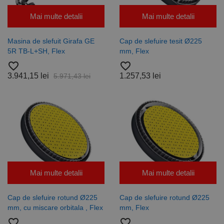
Cookie-
Script.com să
Mai multe detalii
Mai multe detalii
funcționeze
corect.
Google
Masina de slefuit Girafa GE
Cap de slefuire tesit Ø225
Privacy Policy
PHPSESSID
65 ani 8
Cookie
PHP.net
luni
generat de
www.rocast.ro
5R TB-L+SH, Flex
mm, Flex
aplicații
bazate pe
favorite_border
favorite_border
limbajul PHP.
3.941,15 lei
1.257,53 lei
5.971,43 lei
Acesta este un
identificator
de scop
general
utilizat pentru
menținerea
variabilelor de
sesiune ale
utilizatorului.
În mod
normal, este
un număr
generat
aleatoriu,
Mai multe detalii
Mai multe detalii
modul în care
este utilizat
poate fi
specific site-
Cap de slefuire rotund Ø225
Cap de slefuire rotund Ø225
ului, dar un
mm, cu miscare orbitala , Flex
mm, Flex
bun exemplu
este
favorite_border
favorite_border