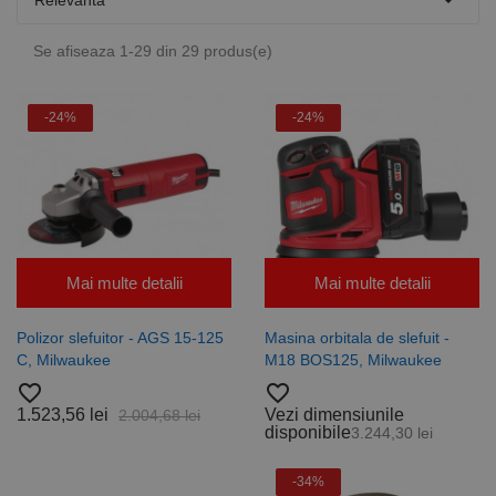

Relevanta
Se afiseaza 1-29 din 29 produs(e)
-24%
-24%
Mai multe detalii
Mai multe detalii
Polizor slefuitor - AGS 15-125
Masina orbitala de slefuit -
C, Milwaukee
M18 BOS125, Milwaukee
favorite_border
favorite_border
1.523,56 lei
Vezi dimensiunile
2.004,68 lei
disponibile
3.244,30 lei
-34%