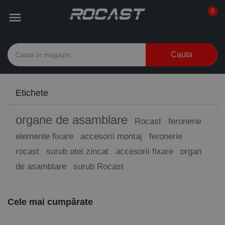
0

Cauta
Etichete
organe de asamblare
Rocast
feronerie
elemente fixare
accesorii montaj
feronerie
rocast
surub otel zincat
accesorii fixare
organ
de asamblare
surub Rocast
Cele mai cumpărate