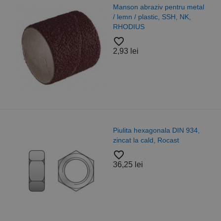
Manson abraziv pentru metal
/ lemn / plastic, SSH, NK,
RHODIUS
favorite_border
2,93 lei
Piulita hexagonala DIN 934,
zincat la cald, Rocast
favorite_border
36,25 lei