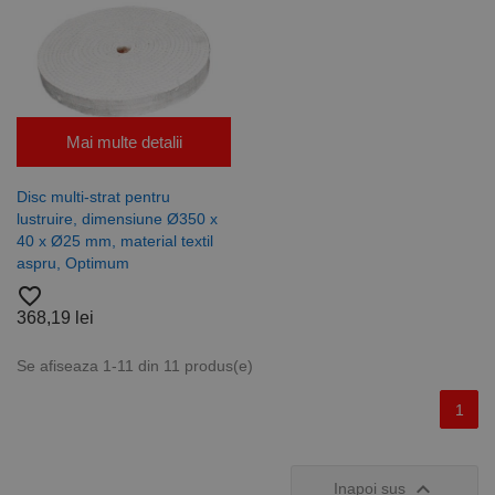
bazate pe
limbajul PHP.
Acesta este un
identificator
de scop
general
utilizat pentru
menținerea
variabilelor de
Mai multe detalii
sesiune ale
utilizatorului.
În mod
normal, este
Disc multi-strat pentru
un număr
lustruire, dimensiune Ø350 x
generat
aleatoriu,
40 x Ø25 mm, material textil
modul în care
aspru, Optimum
este utilizat
poate fi
favorite_border
specific site-
ului, dar un
368,19 lei
bun exemplu
este
menținerea
Se afiseaza 1-11 din 11 produs(e)
stării de
conectare
pentru un
1
utilizator între
pagini.

Inapoi sus