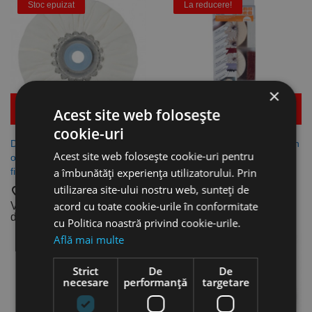
Stoc epuizat
La reducere!
×
Mai multe detalii
Mai multe detalii
Acest site web folosește
cookie-uri
Disc multistrat lustruire, inox /
Set de discuri POL, caseta din
Acest site web folosește cookie-uri pentru
otel / neferoase, POL, lana
plastic, set 10 piese ,
fina, RHODIUS
a îmbunătăți experiența utilizatorului. Prin
RHODIUS
utilizarea site-ului nostru web, sunteți de
favorite_border
favorite_border
acord cu toate cookie-urile în conformitate
Vezi dimensiunile
324,32 lei
disponibile
cu Politica noastră privind cookie-urile.
Află mai multe
Strict
De
De
necesare
performanță
targetare