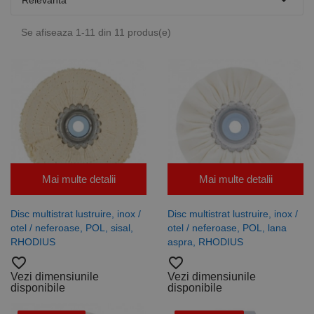

Relevanta
Se afiseaza 1-11 din 11 produs(e)
Mai multe detalii
Mai multe detalii
Disc multistrat lustruire, inox /
Disc multistrat lustruire, inox /
otel / neferoase, POL, sisal,
otel / neferoase, POL, lana
RHODIUS
aspra, RHODIUS
favorite_border
favorite_border
Vezi dimensiunile
Vezi dimensiunile
disponibile
disponibile