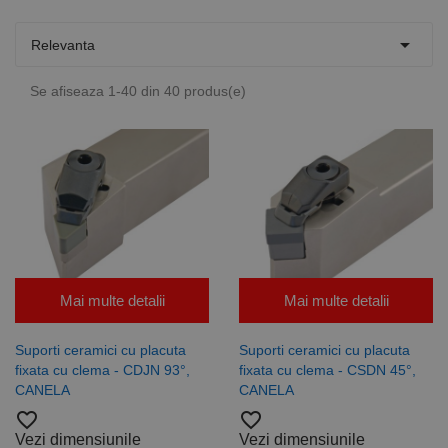

Relevanta
Se afiseaza 1-40 din 40 produs(e)
Mai multe detalii
Mai multe detalii
Suporti ceramici cu placuta
Suporti ceramici cu placuta
fixata cu clema - CDJN 93°,
fixata cu clema - CSDN 45°,
CANELA
CANELA
favorite_border
favorite_border
Vezi dimensiunile
Vezi dimensiunile