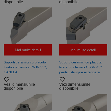
disponibile
disponibile
Mai multe detalii
Mai multe detalii
Suporti ceramici cu placuta
Suporti ceramici cu placuta
fixata cu clema - CVJN 93°,
fixata cu clema - CSSN 45°
CANELA
pentru strunjire exterioara
favorite_border
favorite_border
Vezi dimensiunile
Vezi dimensiunile
disponibile
disponibile