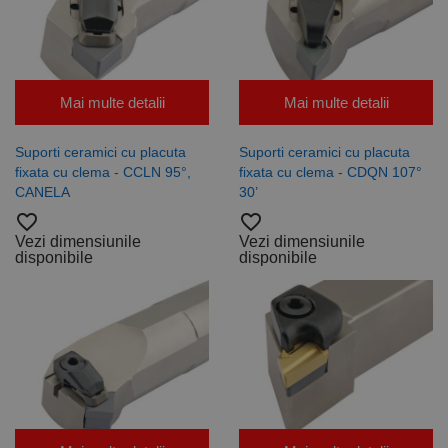
Mai multe detalii
Mai multe detalii
Suporti ceramici cu placuta
Suporti ceramici cu placuta
fixata cu clema - CCLN 95°,
fixata cu clema - CDQN 107°
CANELA
30’
favorite_border
favorite_border
Vezi dimensiunile
Vezi dimensiunile
disponibile
disponibile