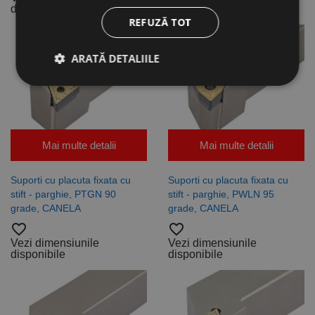
disponibile
disponibile
REFUZĂ TOT
ARATĂ DETALIILE
Strict necesare
De performanță
De targetare
De funcţionalitate
Mai multe detalii
Mai multe detalii
Neclasificate
Cookie-urile strict necesare permit funcționalitatea
Suporti cu placuta fixata cu
Suporti cu placuta fixata cu
principală a site-ului web, cum ar fi autentificarea
stift - parghie, PTGN 90
stift - parghie, PWLN 95
utilizatorului și gestionarea contului. Site-ul web nu
grade, CANELA
grade, CANELA
poate fi utilizat corect fără cookie-uri strict necesare.
favorite_border
favorite_border
Furnizor /
Nume
Expirare
Descriere
Vezi dimensiunile
Vezi dimensiunile
Domeniu
disponibile
disponibile
CookieScriptConsent
1 lună
Acest cookie
CookieScript
este utilizat
www.rocast.ro
de serviciul
Cookie-
Script.com