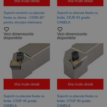
Mai multe detalii
Mai multe detalii
Suporti ceramici cu placuta
Suporti cu placuta fixata cu
fixata cu clema - CSSN 45°
brida, CKJN 93 grade,
pentru strunjire interioara
CANELA
favorite_border
favorite_border
Vezi dimensiunile
Vezi dimensiunile
disponibile
disponibile
Mai multe detalii
Mai multe detalii
Suporti cu placuta fixata cu
Suporti cu placuta fixata cu
brida, CSSP 45 grade,
brida, CTGP 90 grade,
CANELA
CANELA