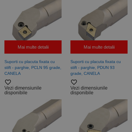
vizitatori,
sesiuni și
campanii
pentru
rapoartele
de analiză a
site-urilor.
_ga_DLLLWQBGGX
.rocast.ro
2 ani
Acest cookie
este folosit
de Google
Mai multe detalii
Mai multe detalii
Analytics
pentru a
persista
starea
Suporti cu placuta fixata cu
Suporti cu placuta fixata cu
sesiunii.
stift - parghie, PCLN 95 grade,
stift - parghie, PDUN 93
CANELA
grade, CANELA
favorite_border
favorite_border
Vezi dimensiunile
Vezi dimensiunile
disponibile
disponibile