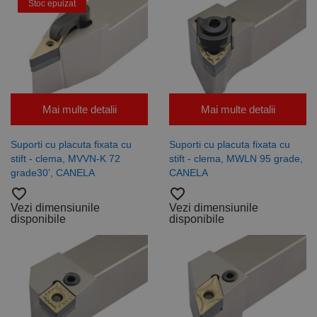
Stoc epuizat
Mai multe detalii
Mai multe detalii
Suporti cu placuta fixata cu
Suporti cu placuta fixata cu
stift - clema, MVVN-K 72
stift - clema, MWLN 95 grade,
grade30’, CANELA
CANELA
favorite_border
favorite_border
Vezi dimensiunile
Vezi dimensiunile
disponibile
disponibile