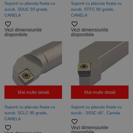
Suporti cu placuta fixata cu
Suporti cu placuta fixata cu
surub, SDUC 93 grade,
surub, STFC 90 grade,
CANELA
CANELA
favorite_border
favorite_border
Vezi dimensiunile
Vezi dimensiunile
disponibile
disponibile
Mai multe detalii
Mai multe detalii
Suporti cu placuta fixata cu
Suporti cu placuta fixata cu
surub, SCLC 95 grade,
surub - SSSC 45°, Canela
CANELA
favorite_border
favorite_border
Vezi dimensiunile
disponibile