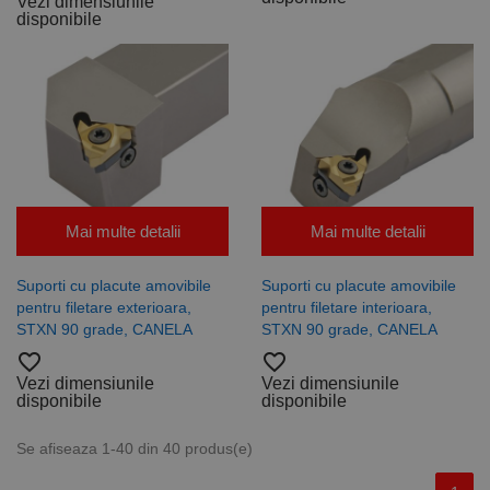
Vezi dimensiunile
disponibile
Mai multe detalii
Mai multe detalii
Suporti cu placute amovibile
Suporti cu placute amovibile
pentru filetare exterioara,
pentru filetare interioara,
STXN 90 grade, CANELA
STXN 90 grade, CANELA
favorite_border
favorite_border
Vezi dimensiunile
Vezi dimensiunile
disponibile
disponibile
Se afiseaza 1-40 din 40 produs(e)