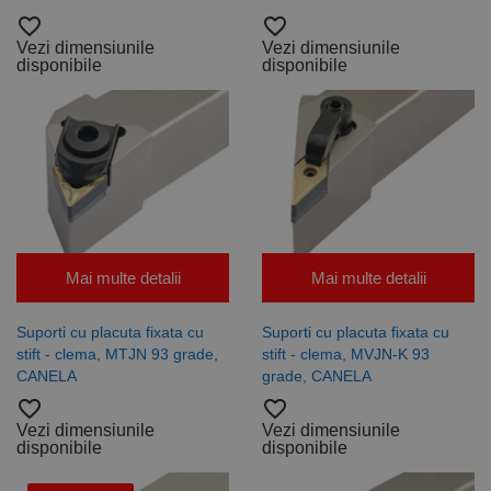
favorite_border
favorite_border
Vezi dimensiunile
Vezi dimensiunile
disponibile
disponibile
Mai multe detalii
Mai multe detalii
Suporti cu placuta fixata cu
Suporti cu placuta fixata cu
stift - clema, MTJN 93 grade,
stift - clema, MVJN-K 93
CANELA
grade, CANELA
favorite_border
favorite_border
Vezi dimensiunile
Vezi dimensiunile
disponibile
disponibile