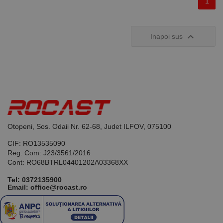
1

Inapoi sus
Otopeni, Sos. Odaii Nr. 62-68, Judet ILFOV, 075100
CIF: RO13535090
Reg. Com: J23/3561/2016
Cont: RO68BTRL04401202A03368XX
Tel:
0372135900
Email: office@rocast.ro