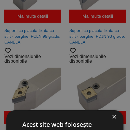
Mai multe detalii
Mai multe detalii
Suporti cu placuta fixata cu
Suporti cu placuta fixata cu
stift - parghie, PCLN 95 grade,
stift - parghie, PDJN 93 grade,
CANELA
CANELA
favorite_border
favorite_border
Vezi dimensiunile
Vezi dimensiunile
disponibile
disponibile
×
Mai multe detalii
Mai multe detalii
Acest site web folosește