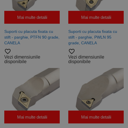
Mai multe detalii
Mai multe detalii
Suporti cu placuta fixata cu
Suporti cu placuta fixata cu
stift - parghie, PTFN 90 grade,
stift - parghie, PWLN 95
CANELA
grade, CANELA
favorite_border
favorite_border
Vezi dimensiunile
Vezi dimensiunile
disponibile
disponibile
Mai multe detalii
Mai multe detalii