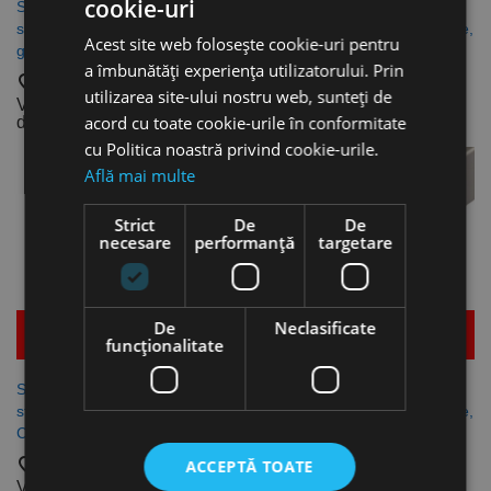
cookie-uri
Suporti cu placuta fixata cu
Suporti cu placuta fixata cu
stift - parghie, PDNN 63
stift - parghie, PSBN 75 grade,
Acest site web folosește cookie-uri pentru
grade, CANELA
CANELA
a îmbunătăți experiența utilizatorului. Prin
favorite_border
favorite_border
utilizarea site-ului nostru web, sunteți de
Vezi dimensiunile
Vezi dimensiunile
acord cu toate cookie-urile în conformitate
disponibile
disponibile
cu Politica noastră privind cookie-urile.
Află mai multe
Strict
De
De
necesare
performanță
targetare
De
Neclasificate
Mai multe detalii
Mai multe detalii
funcţionalitate
Suporti cu placuta fixata cu
Suporti cu placuta fixata cu
stift - parghie, PSDN 45 grade,
stift - parghie, PSSN 45 grade,
CANELA
CANELA
favorite_border
favorite_border
ACCEPTĂ TOATE
Vezi dimensiunile
Vezi dimensiunile