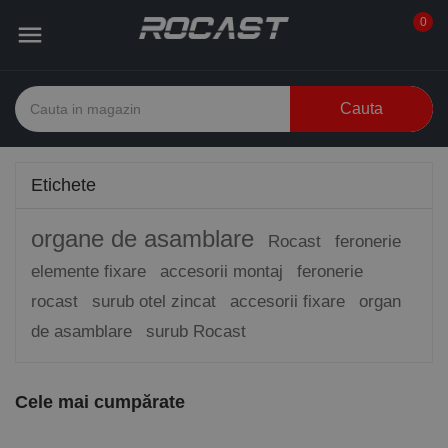
0

Cauta
Etichete
organe de asamblare
Rocast
feronerie
elemente fixare
accesorii montaj
feronerie
rocast
surub otel zincat
accesorii fixare
organ
de asamblare
surub Rocast
Cele mai cumpărate