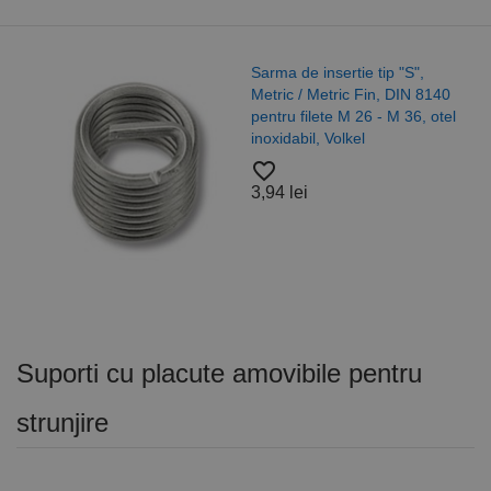
Saiba plata
ertie tip "S",
125 ISO 708
ric Fin, DIN 8140
A4/A2, Alam
e M 26 - M 36, otel
olkel
favorite_border
37,52 lei
Suporti cu placute amovibile pentru
strunjire