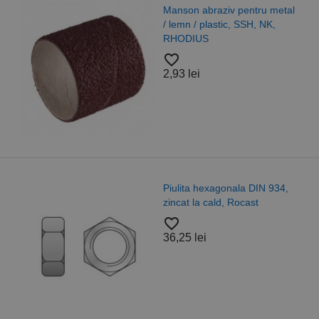
ziv pentru metal
Burghie elic
stic, SSH, NK,
tip N, HSS-
profesiona
favorite_border
4,83 lei
Piulita hex
agonala DIN 934,
autoblocare
ld, Rocast
grupa 6/10,
favorite_border
18,28 lei