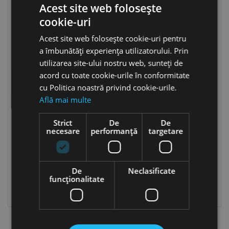
Acest site web folosește
cookie-uri
Acest site web folosește cookie-uri pentru
a îmbunătăți experiența utilizatorului. Prin
utilizarea site-ului nostru web, sunteți de
acord cu toate cookie-urile în conformitate
Electrozi
Bare pentru sudura
cu Politica noastră privind cookie-urile.
Află mai multe
Strict
De
De
necesare
performanță
targetare
De
Neclasificate
funcţionalitate
Sarme pentru sudura