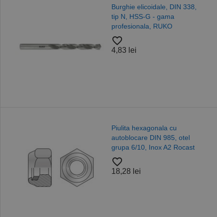
Burghie elicoidale, DIN 338,
tip N, HSS-G - gama
profesionala, RUKO
favorite_border
4,83 lei
Piulita hexagonala cu
autoblocare DIN 985, otel
grupa 6/10, Inox A2 Rocast
favorite_border
18,28 lei