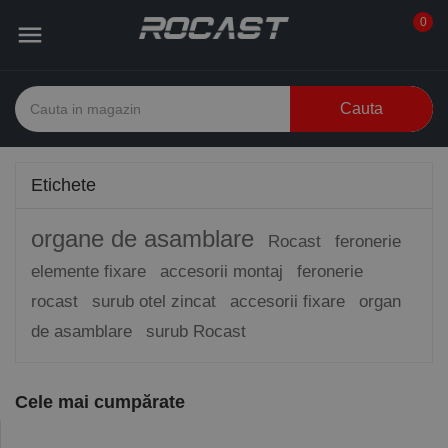
0

Cauta
Etichete
organe de asamblare
Rocast
feronerie
elemente fixare
accesorii montaj
feronerie
rocast
surub otel zincat
accesorii fixare
organ
de asamblare
surub Rocast
Cele mai cumpărate