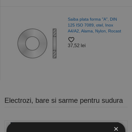
Saiba plata forma "A", DIN
125 ISO 7089, otel, Inox
A4/A2, Alama, Nylon, Rocast
favorite_border
37,52 lei
Electrozi, bare si sarme pentru sudura
×