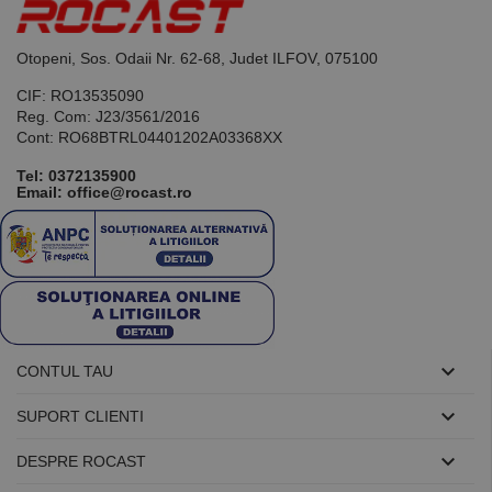
schimb de
fiecare
anunțuri.
solicitare de
pagină dintr-
un site și
Otopeni, Sos. Odaii Nr. 62-68, Judet ILFOV, 075100
este utilizat
pentru a
calcula
CIF: RO13535090
datele
Reg. Com: J23/3561/2016
despre
Cont: RO68BTRL04401202A03368XX
vizitatori,
sesiuni și
campanii
Tel:
0372135900
pentru
Email: office@rocast.ro
rapoartele
de analiză a
site-urilor.
_ga_DLLLWQBGGX
.rocast.ro
2 ani
Acest cookie
este folosit
de Google
Analytics
pentru a
persista
starea

CONTUL TAU
sesiunii.

SUPORT CLIENTI

DESPRE ROCAST