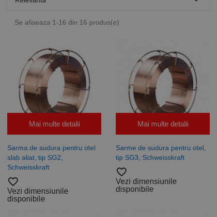

Relevanta
Se afiseaza 1-16 din 16 produs(e)
Mai multe detalii
Mai multe detalii
Sarma de sudura pentru otel
Sarme de sudura pentru otel,
slab aliat, tip SG2,
tip SG3, Schweisskraft
Schweisskraft
favorite_border
favorite_border
Vezi dimensiunile
disponibile
Vezi dimensiunile
disponibile