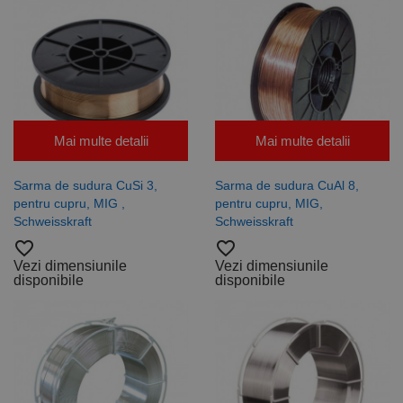
Mai multe detalii
Mai multe detalii
Sarma de sudura CuSi 3,
Sarma de sudura CuAl 8,
pentru cupru, MIG ,
pentru cupru, MIG,
Schweisskraft
Schweisskraft
favorite_border
favorite_border
Vezi dimensiunile
Vezi dimensiunile
disponibile
disponibile