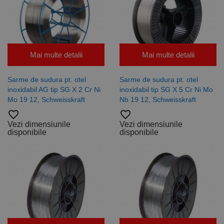
general
utilizat pentru
menținerea
variabilelor de
sesiune ale
utilizatorului.
În mod
Mai multe detalii
Mai multe detalii
normal, este
un număr
generat
aleatoriu,
Sarme de sudura pt. otel
Sarme de sudura pt. otel
modul în care
inoxidabil AG tip SG X 2 Cr Ni
inoxidabil tip SG X 5 Cr Ni Mo
este utilizat
poate fi
Mo 19 12, Schweisskraft
Nb 19 12, Schweisskraft
specific site-
ului, dar un
favorite_border
favorite_border
bun exemplu
Vezi dimensiunile
Vezi dimensiunile
este
disponibile
disponibile
menținerea
stării de
conectare
pentru un
utilizator între
pagini.
Furnizor /
Nume
Expirare
Descriere
Domeniu