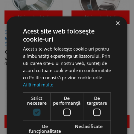
Mai multe detalii
Mai multe detalii
×
Acest site web folosește
Sarme de sudura pentru
Sarme de sudura pentru
cookie-uri
aluminiu de tip Al Mg 3,
aluminiu de tip Al Mg 5,
Schweisskraft
Schweisskraft
Acest site web folosește cookie-uri pentru
favorite_border
favorite_border
a îmbunătăți experiența utilizatorului. Prin
Vezi dimensiunile
Vezi dimensiunile
utilizarea site-ului nostru web, sunteți de
disponibile
disponibile
acord cu toate cookie-urile în conformitate
cu Politica noastră privind cookie-urile.
Află mai multe
Strict
De
De
necesare
performanță
targetare
Mai multe detalii
Mai multe detalii
De
Neclasificate
funcţionalitate