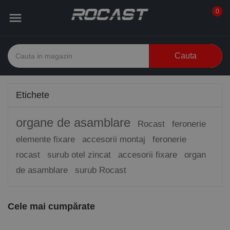
0

Cauta
Etichete
organe de asamblare
Rocast
feronerie
elemente fixare
accesorii montaj
feronerie
rocast
surub otel zincat
accesorii fixare
organ
de asamblare
surub Rocast
Cele mai cumpărate