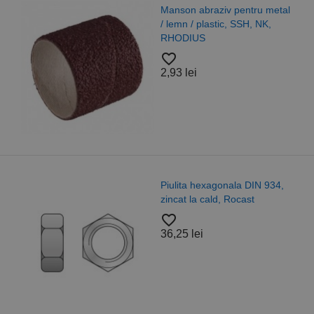
Manson abraziv pentru metal
/ lemn / plastic, SSH, NK,
RHODIUS
favorite_border
2,93 lei
Piulita hexagonala DIN 934,
zincat la cald, Rocast
favorite_border
36,25 lei