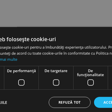
eb folosește cookie-uri
osește cookie-uri pentru a îmbunătăți experiența utilizatorului. Pri
unteți de acord cu toate cookie-urile în conformitate cu Politica 
 mai multe
e
De performanță
De targetare
De
funcţionalitate
IILE
REFUZĂ TOT
ACC
hie
Burghie
idale,
elicoidale,