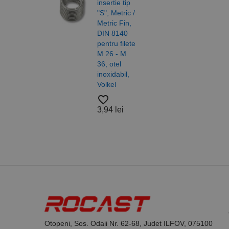
_ga
uuid
MediaMat
insertie tip
sibautoma
"S", Metric /
Metric Fin,
Saib
DIN 8140
forma
pentru filete
DIN 
_ga_DLLLWQBGGX
M 26 - M
ISO 
36, otel
otel,
inoxidabil,
A4/A
Volkel
Alam
Nylo
favorite_border
Roca
3,94 lei
favorite_border
37,4
Otopeni, Sos. Odaii Nr. 62-68, Judet ILFOV, 075100