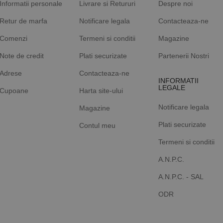
Informatii personale
Livrare si Retururi
Despre noi
Retur de marfa
Notificare legala
Contacteaza-ne
Comenzi
Termeni si conditii
Magazine
Note de credit
Plati securizate
Partenerii Nostri
Adrese
Contacteaza-ne
INFORMATII
LEGALE
Cupoane
Harta site-ului
Notificare legala
Magazine
Plati securizate
Contul meu
Termeni si conditii
A.N.P.C.
A.N.P.C. - SAL
ODR