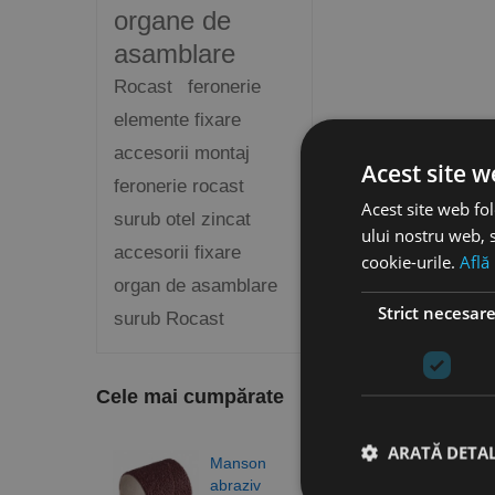
organe de
asamblare
Rocast
feronerie
elemente fixare
accesorii montaj
Acest site w
feronerie rocast
Acest site web fol
surub otel zincat
ului nostru web, s
accesorii fixare
cookie-urile.
Află
organ de asamblare
Strict necesar
surub Rocast
Cele mai cumpărate
ARATĂ DETAL
Manson
Burg
abraziv
elico