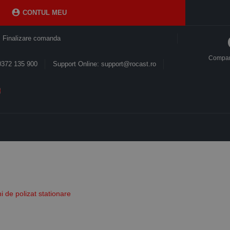

CONTUL MEU
Finalizare comanda
Compa
0372 135 900
Support Online: support@rocast.ro
i de polizat stationare