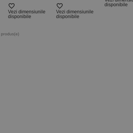
disponibile
favorite_border
favorite_border
Vezi dimensiunile
Vezi dimensiunile
disponibile
disponibile
5 produs(e)