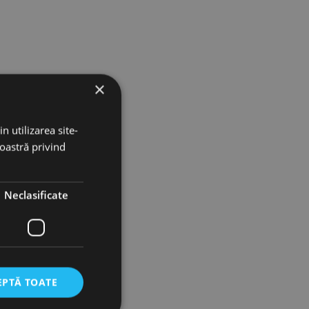
×
n utilizarea site-
noastră privind
Neclasificate
EPTĂ TOATE