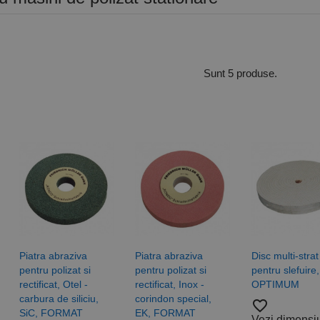
Sunt 5 produse.
Piatra abraziva
Piatra abraziva
Disc multi-strat
pentru polizat si
pentru polizat si
pentru slefuire,
rectificat, Otel -
rectificat, Inox -
OPTIMUM
carbura de siliciu,
corindon special,
favorite_border
SiC, FORMAT
EK, FORMAT
Vezi dimensi