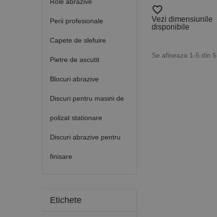
Role abrazive
favorite_border
Vezi dimensiunile
Perii profesionale
disponibile
Capete de slefuire
Se afiseaza 1-5 din 
Pietre de ascutit
Blocuri abrazive
Discuri pentru masini de
polizat stationare
Discuri abrazive pentru
finisare
Etichete