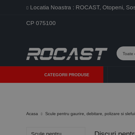
Locatia Noastra : ROCAST, Otopeni, Sos. 
CP 075100
CATEGORII PRODUSE
PROMOTII
PRODUSE NOI
PROGRAME DE VANZARE
Acasa
Scule pentru gaurire, debitare, polizare si slefu
Discuri pentr
Scule pentru