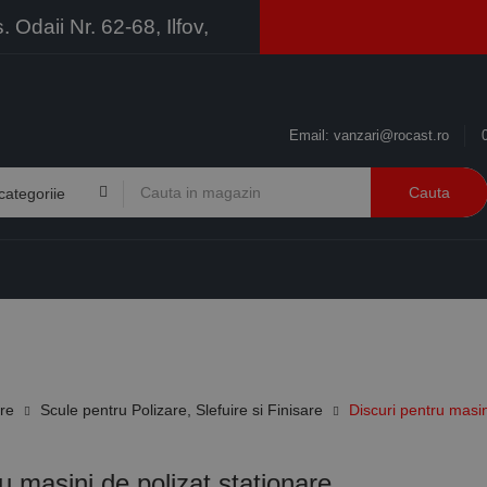
Odaii Nr. 62-68, Ilfov,
Email:
vanzari@rocast.ro
Cauta
BRANDURI
CONTACT
RESURSE
BUSINESS
ire
Scule pentru Polizare, Slefuire si Finisare
Discuri pentru masin
u masini de polizat stationare