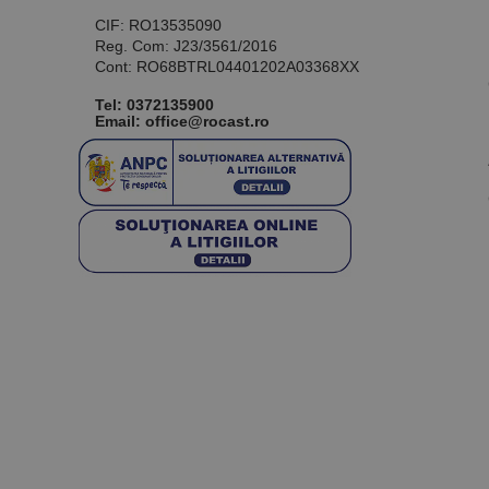
CIF: RO13535090
Reg. Com: J23/3561/2016
Cont: RO68BTRL04401202A03368XX
Tel:
0372135900
Email: office@rocast.ro