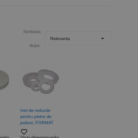
Sorteaza

Relevanta
dupa:
Inel de reductie
pentru pietre de
polizor, FORMAT
favorite_border
unile
Vezi dimensiunile