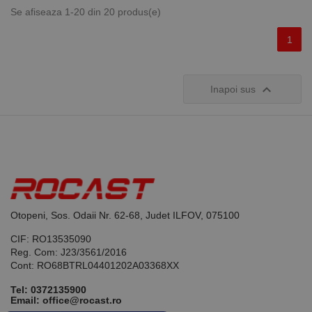
starea
Se afiseaza 1-20 din 20 produs(e)
sesiunii.
1

Inapoi sus
Otopeni, Sos. Odaii Nr. 62-68, Judet ILFOV, 075100
CIF: RO13535090
Reg. Com: J23/3561/2016
Cont: RO68BTRL04401202A03368XX
Tel:
0372135900
Email: office@rocast.ro