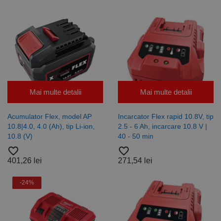
Mai multe detalii
Mai multe detalii
Acumulator Flex, model AP
Incarcator Flex rapid 10.8V, tip
10.8|4.0, 4.0 (Ah), tip Li-ion,
2.5 - 6 Ah, incarcare 10.8 V |
10.8 (V)
40 - 50 min
favorite_border
favorite_border
401,26 lei
271,54 lei
-24%