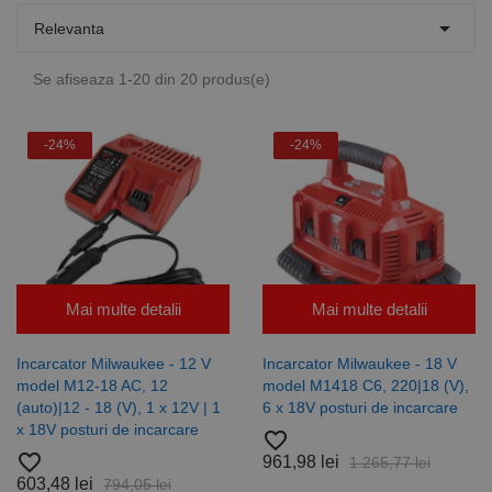

Relevanta
Se afiseaza 1-20 din 20 produs(e)
-24%
-24%
Mai multe detalii
Mai multe detalii
Incarcator Milwaukee - 12 V
Incarcator Milwaukee - 18 V
model M12-18 AC, 12
model M1418 C6, 220|18 (V),
(auto)|12 - 18 (V), 1 x 12V | 1
6 x 18V posturi de incarcare
x 18V posturi de incarcare
favorite_border
favorite_border
961,98 lei
1.265,77 lei
603,48 lei
794,05 lei