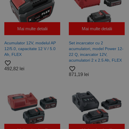
Google
Privacy Policy
PHPSESSID
65 ani 8
Cookie
PHP.net
luni
generat de
www.rocast.ro
aplicații
bazate pe
limbajul PHP.
Mai multe detalii
Mai multe detalii
Acesta este un
identificator
de scop
general
Acumulator 12V, modelul AP
Set incarcator cu 2
utilizat pentru
12/5.0, capacitate 12 V / 5.0
acumulatori, model Power 12-
menținerea
variabilelor de
Ah, FLEX
22 Q, incarcator 12V,
sesiune ale
acumulatori 2 x 2.5 Ah, FLEX
utilizatorului.
favorite_border
În mod
favorite_border
492,82 lei
normal, este
un număr
871,19 lei
generat
aleatoriu,
modul în care
este utilizat
poate fi
specific site-
ului, dar un
bun exemplu
este
menținerea
stării de
conectare
pentru un