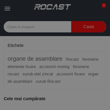
0

Cauta
Etichete
organe de asamblare
Rocast
feronerie
elemente fixare
accesorii montaj
feronerie
rocast
surub otel zincat
accesorii fixare
organ
de asamblare
surub Rocast
Cele mai cumpărate