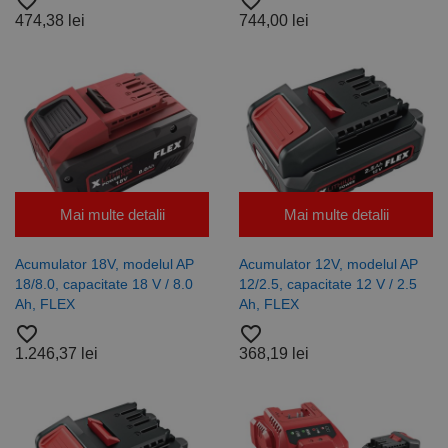
favorite_border
favorite_border
474,38 lei
744,00 lei
Neclasificate
Cookie-urile strict necesare permit funcționalitatea
principală a site-ului web, cum ar fi autentificarea
utilizatorului și gestionarea contului. Site-ul web nu
poate fi utilizat corect fără cookie-uri strict necesare.
Furnizor /
Nume
Expirare
Descriere
Domeniu
CookieScriptConsent
1 lună
Acest cookie
CookieScript
este utilizat
www.rocast.ro
de serviciul
Mai multe detalii
Mai multe detalii
Cookie-
Script.com
pentru a
Acumulator 18V, modelul AP
Acumulator 12V, modelul AP
aminti
preferințele
18/8.0, capacitate 18 V / 8.0
12/2.5, capacitate 12 V / 2.5
de
Ah, FLEX
Ah, FLEX
consimțământ
ale cookie-
favorite_border
favorite_border
urilor
vizitatorilor.
1.246,37 lei
368,19 lei
Este necesar
ca bannerul
cookie
Cookie-
Script.com să
funcționeze
corect.