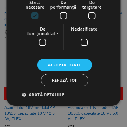
Strict
De
De
necesare
performanță
targetare
Incarcator modelul CA 12/18,
Incarcator dublu CA SP 2 x
pentru acumulator 12V / 18V,
12/18, pentru acumulatori 12V
cu indicator LED al nivelului de
/ 18V, alimentare 230V, FLEX
incarcare, FLEX
favorite_border
De
Neclasificate
favorite_border
934,77 lei
funcţionalitate
443,22 lei
ACCEPTĂ TOATE
REFUZĂ TOT
Mai multe detalii
Mai multe detalii
ARATĂ DETALIILE
Acumulator 18V, modelul AP
Acumulator 18V, modelul AP
18/2.5, capacitate 18 V / 2.5
18/5.0, capacitate 18 V / 5.0
Strict necesare
De performanță
Ah, FLEX
Ah, FLEX
De targetare
De funcţionalitate