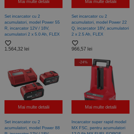
utilizator între
Mai multe detalii
Mai multe detalii
pagini.
Set incarcator cu 2
Set incarcator cu 2
acumulatori, model Power 55
acumulatori, model Power 22
R, incarcator 12V / 18V,
Q, incarcator 18V, acumulatori
Furnizor /
acumulatori 2 x 5.0 Ah, FLEX
2 x 2.5 Ah, FLEX
Nume
Expirare
Descriere
Domeniu
Furnizor
favorite_border
favorite_border
PrestaShop-
.www.rocast.ro
11 ani 5
Nume
Furnizor /
/
Expirare
Descriere
1.564,32 lei
Nume
966,57 lei
Expirare
Descriere
[abcdef0123456789]
luni
Domeniu
Domeniu
{32}
_ga
uuid
6 luni 1
2 ani
Acest
Acest nume
MediaMath Inc.
Google
sib_cuid
.www.rocast.ro
-24%
6 luni 1
zi
cookie este
de cookie
sibautomation.com
LLC
zi
utilizat
este asociat
.rocast.ro
pentru a
cu Google
optimiza
Universal
relevanța
Analytics -
publicitară
care este o
prin
actualizare
colectarea
semnificativă
datelor
a serviciului
vizitatorilor
de analiză
de pe mai
Google cel
Mai multe detalii
Mai multe detalii
multe site-
mai frecvent
uri web -
utilizat. Acest
acest
cookie este
Set incarcator cu 2
Incarcator super rapid model
schimb de
utilizat
date
pentru a
acumulatori, model Power 88
MX FSC, pentru acumulatori
privind
distinge
R, incarcator 12V / 18V,
12.0 Ah MX FUEL FORGE,