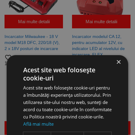
Mai multe detalii
Mai multe detalii
Incarcator Milwaukee - 18 V
Incarcator modelul CA 12,
model M18 DFC, 220/18 (V),
pentru acumulator 12V, cu
2 x 18V posturi de incarcare
indicator LED al nivelului de
incarcare, FLEX
favorite_border
×
favorite_border
1.351,80 lei
1.778,69 lei
Acest site web folosește
305,86 lei
cookie-uri
Acest site web folosește cookie-uri pentru
a îmbunătăți experiența utilizatorului. Prin
utilizarea site-ului nostru web, sunteți de
acord cu toate cookie-urile în conformitate
cu Politica noastră privind cookie-urile.
Află mai multe
Mai multe detalii
Mai multe detalii