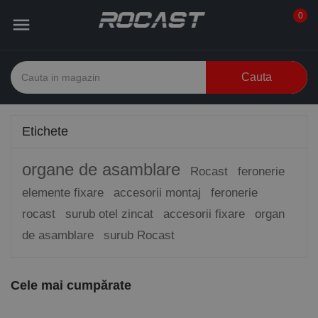
0

Cauta
Etichete
organe de asamblare
Rocast
feronerie
elemente fixare
accesorii montaj
feronerie
rocast
surub otel zincat
accesorii fixare
organ
de asamblare
surub Rocast
Cele mai cumpărate