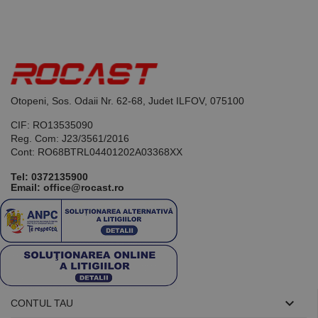
Otopeni, Sos. Odaii Nr. 62-68, Judet ILFOV, 075100
CIF: RO13535090
Reg. Com: J23/3561/2016
Cont: RO68BTRL04401202A03368XX
Tel:
0372135900
Email: office@rocast.ro

CONTUL TAU