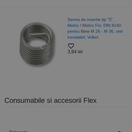
Saiba 
de insertie tip "S",
125 IS
 / Metric Fin, DIN 8140
A4/A2,
 filete M 26 - M 36, otel
bil, Volkel
favorite_border
37,52 
ei
Consumabile si accesorii Flex