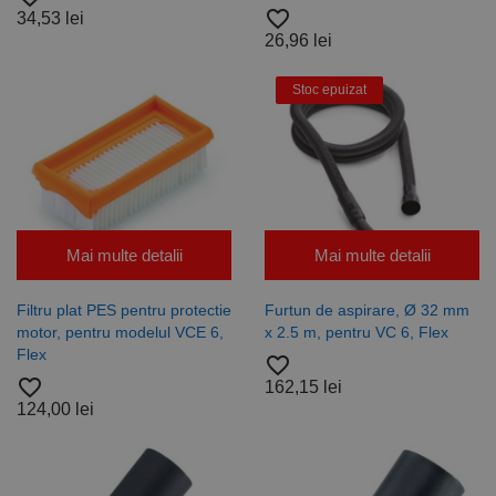
favorite_border
34,53 lei
26,96 lei
Stoc epuizat
Mai multe detalii
Mai multe detalii
Filtru plat PES pentru protectie
Furtun de aspirare, Ø 32 mm
motor, pentru modelul VCE 6,
x 2.5 m, pentru VC 6, Flex
Flex
favorite_border
favorite_border
162,15 lei
124,00 lei