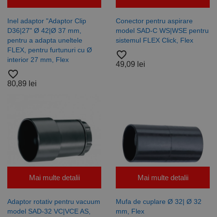
Inel adaptor "Adaptor Clip
Conector pentru aspirare
D36|27" Ø 42|Ø 37 mm,
model SAD-C WS|WSE pentru
pentru a adapta uneltele
sistemul FLEX Click, Flex
FLEX, pentru furtunuri cu Ø
favorite_border
interior 27 mm, Flex
49,09 lei
favorite_border
80,89 lei
Mai multe detalii
Mai multe detalii
Adaptor rotativ pentru vacuum
Mufa de cuplare Ø 32| Ø 32
model SAD-32 VC|VCE AS,
mm, Flex