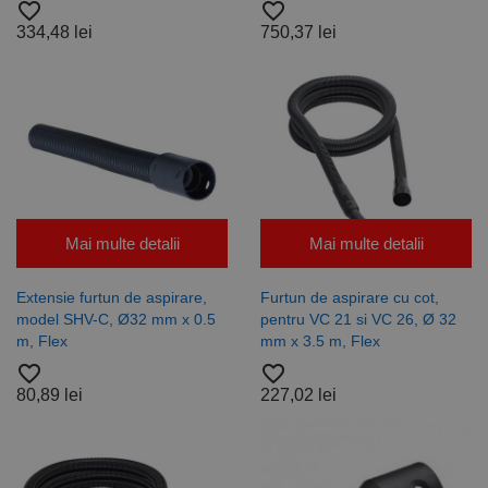
favorite_border
favorite_border
334,48 lei
750,37 lei
Mai multe detalii
Mai multe detalii
Extensie furtun de aspirare,
Furtun de aspirare cu cot,
model SHV-C, Ø32 mm x 0.5
pentru VC 21 si VC 26, Ø 32
m, Flex
mm x 3.5 m, Flex
favorite_border
favorite_border
80,89 lei
227,02 lei