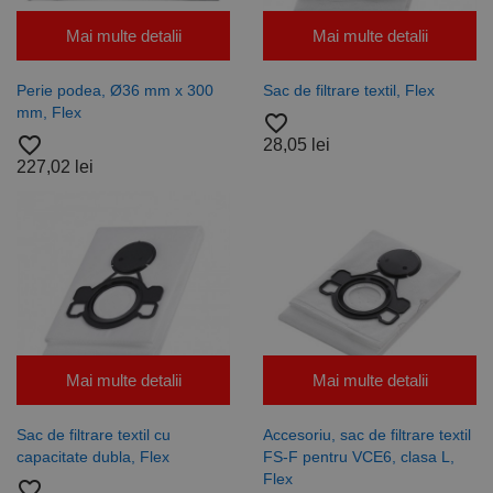
Mai multe detalii
Mai multe detalii
Perie podea, Ø36 mm x 300
Sac de filtrare textil, Flex
mm, Flex
favorite_border
favorite_border
28,05 lei
227,02 lei
Mai multe detalii
Mai multe detalii
Sac de filtrare textil cu
Accesoriu, sac de filtrare textil
capacitate dubla, Flex
FS-F pentru VCE6, clasa L,
Flex
favorite_border