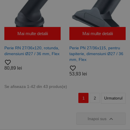
Mai multe detalii
Mai multe detalii
Perie RN 27/36x120, rotunda,
Perie PN 27/36x115, pentru
dimensiuni Ø27 / 36 mm, Flex
tapiterie, dimensiuni Ø27 / 36
mm, Flex
favorite_border
favorite_border
80,89 lei
53,93 lei
Se afiseaza 1-42 din 43 produs(e)
1
2
Urmatorul

Inapoi sus