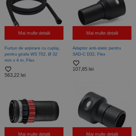
Mai multe detalii
Mai multe detalii
Furtun de aspirare cu cuplaj,
Adaptor anti-static pentru
pentru girafa WS 702, Ø 32
SAD-C D32, Flex
mm x 4 m, Flex
favorite_border
favorite_border
107,85 lei
563,22 lei
Mai multe detalii
Mai multe detalii