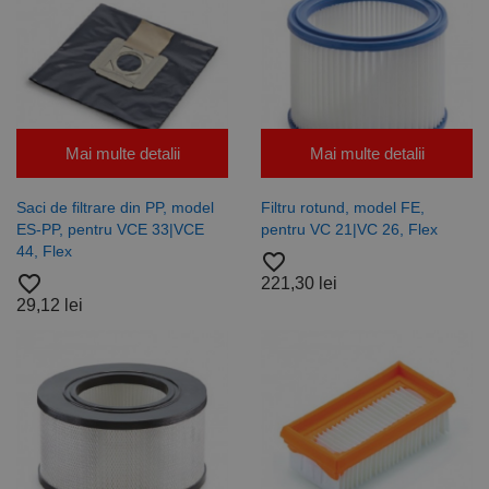
Mai multe detalii
Mai multe detalii
Saci de filtrare din PP, model
Filtru rotund, model FE,
ES-PP, pentru VCE 33|VCE
pentru VC 21|VC 26, Flex
44, Flex
favorite_border
favorite_border
221,30 lei
29,12 lei