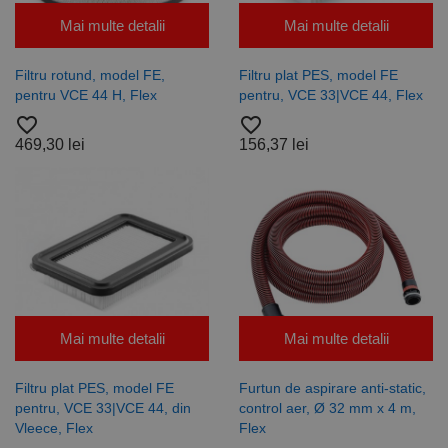
Mai multe detalii
Mai multe detalii
Filtru rotund, model FE,
Filtru plat PES, model FE
pentru VCE 44 H, Flex
pentru, VCE 33|VCE 44, Flex
favorite_border
favorite_border
469,30 lei
156,37 lei
Mai multe detalii
Mai multe detalii
Filtru plat PES, model FE
Furtun de aspirare anti-static,
pentru, VCE 33|VCE 44, din
control aer, Ø 32 mm x 4 m,
Vleece, Flex
Flex