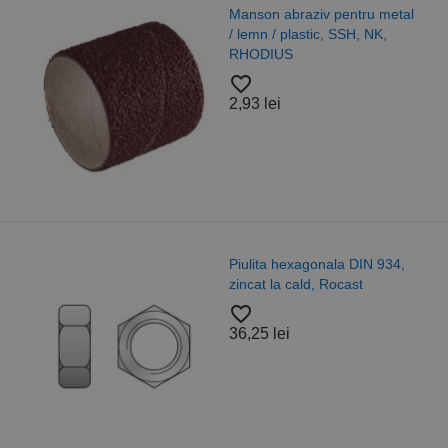
 abraziv pentru metal
Burghi
 / plastic, SSH, NK,
tip N,
IUS
profe
favorite_border
ei
4,83 l
Piulit
a hexagonala DIN 934,
autobl
 la cald, Rocast
grupa 
favorite_border
lei
18,28 