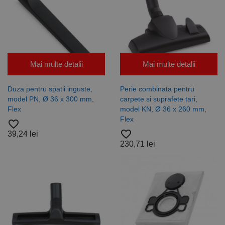
rapoartele
de analiză a
site-urilor.
_ga_DLLLWQBGGX
.rocast.ro
2 ani
Acest cookie
este folosit
de Google
Analytics
pentru a
Mai multe detalii
Mai multe detalii
persista
starea
sesiunii.
Duza pentru spatii inguste,
Perie combinata pentru
model PN, Ø 36 x 300 mm,
carpete si suprafete tari,
Flex
model KN, Ø 36 x 260 mm,
Flex
favorite_border
favorite_border
39,24 lei
230,71 lei