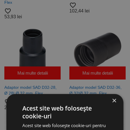
Flex
favorite_border
favorite_border
102,44 lei
53,93 lei
Mai multe detalii
Mai multe detalii
Adaptor model SAD D32-28,
Adaptor model SAD D32-36,
Ø 28| Ø 32 mm, Flex
Ø 32|Ø 32 mm, Flex
×
favorite_border
favorite_border
Acest site web folosește
26,96 lei
124,00 lei
cookie-uri
Acest site web folosește cookie-uri pentru