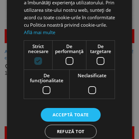
a îmbunătăți experiența utilizatorului. Prin
utilizarea site-ului nostru web, sunteți de
acord cu toate cookie-urile în conformitate
cu Politica noastră privind cookie-urile.
Află mai multe
Mai multe detalii
Mai multe detalii
Strict
De
De
necesare
performanță
targetare
Adaptor antistatic, universal,
Adaptor model SAD-C D25-32
cu filet interior 32 mm, Flex
AS, Flex
favorite_border
favorite_border
113,26 lei
70,07 lei
De
Neclasificate
funcţionalitate
ACCEPTĂ TOATE
REFUZĂ TOT
Mai multe detalii
Mai multe detalii