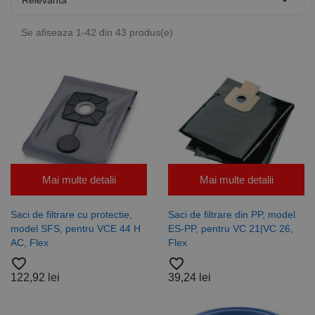

Relevanta
Se afiseaza 1-42 din 43 produs(e)
Mai multe detalii
Mai multe detalii
Saci de filtrare cu protectie,
Saci de filtrare din PP, model
model SFS, pentru VCE 44 H
ES-PP, pentru VC 21|VC 26,
AC, Flex
Flex
favorite_border
favorite_border
122,92 lei
39,24 lei