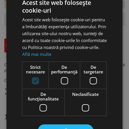
Acest site web folosește
cookie-uri
Acest site web folosește cookie-uri pentru
Te-ai abonat cu succes la acest produs.
a îmbunătăți experiența utilizatorului. Prin
utilizarea site-ului nostru web, sunteți de
acord cu toate cookie-urile în conformitate
Descriere
Specificatii Tehnice
Accesorii
cu Politica noastră privind cookie-urile.
Află mai multe
Conector pentru aspirare model SAD-C WS|WSE pentru sistemul
Strict
De
De
FLEX Click, Flex
necesare
performanță
targetare
Conector pentru aspirare:
Pentru sistemul FLEX Click
Compatibile cu WSE 500 şi WS 702 VEA
De
Neclasificate
funcţionalitate
16 alte produse
in aceeasi categorie