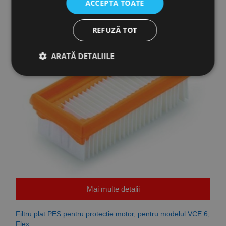
ACCEPTĂ TOATE
REFUZĂ TOT
ARATĂ DETALIILE
Strict necesare
De performanță
De targetare
De funcţionalitate
Neclasificate
Cookie-urile strict necesare permit funcționalitatea
principală a site-ului web, cum ar fi autentificarea
utilizatorului și gestionarea contului. Site-ul web nu
poate fi utilizat corect fără cookie-uri strict necesare.
Furnizor /
Nume
Expirare
Descriere
Mai multe detalii
Domeniu
CookieScriptConsent
1 lună
Acest cookie
CookieScript
este utilizat
www.rocast.ro
Filtru plat PES pentru protectie motor, pentru modelul VCE 6,
de serviciul
Flex