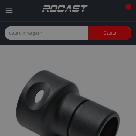
0

Cauta