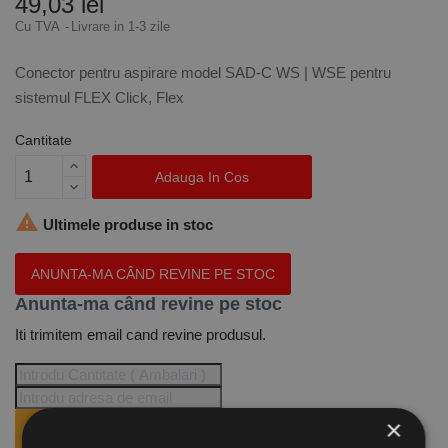
49,03 lei
Cu TVA
Livrare in 1-3 zile
Conector pentru aspirare model SAD-C WS | WSE pentru
sistemul FLEX Click, Flex
Cantitate
Adauga In Cos

Ultimele produse in stoc
ANUNTA-MA CÂND REVINE PE STOC
Anunta-ma când revine pe stoc
Iti trimitem email cand revine produsul.
×
ANUNTA-MA CÂND REVINE PE STOC.