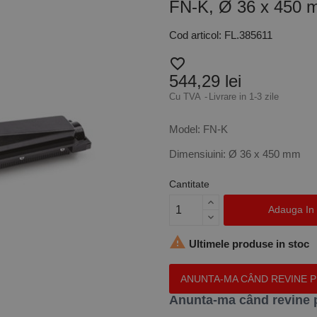
FN-K, Ø 36 x 450 
Cod articol: FL.385611
favorite_border
544,29 lei
Cu TVA
Livrare in 1-3 zile
Model: FN-K
Dimensiuini: Ø 36 x 450 mm
Cantitate
Adauga In

Ultimele produse in stoc
ANUNTA-MA CÂND REVINE 
Anunta-ma când revine 