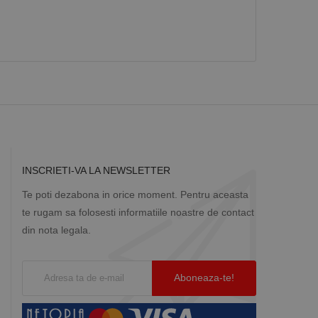
Descriere
ă prin colectarea
ics - care este o
b de date privind
i frecvent utilizat.
rță parte sau de un
rin atribuirea unui
în fiecare solicitare
 despre vizitatori,
a starea sesiunii.
INSCRIETI-VA LA NEWSLETTER
Te poti dezabona in orice moment. Pentru aceasta
te rugam sa folosesti informatiile noastre de contact
din nota legala.