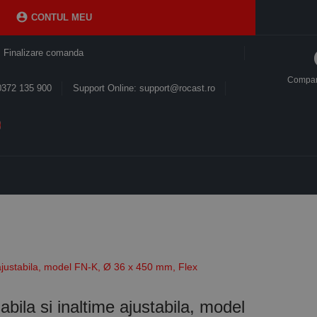

CONTUL MEU
Finalizare comanda
Compa
0372 135 900
Support Online: support@rocast.ro
 ajustabila, model FN-K, Ø 36 x 450 mm, Flex
bila si inaltime ajustabila, model