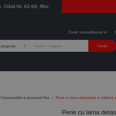
Odaii Nr. 62-68, Ilfov,
Email:
vanzari@rocast.ro
Cauta
BRANDURI
CONTACT
RESURSE
BUSINESS
Consumabile si accesorii Flex
Perie cu lama detasabila si inaltime
Perie cu lama detasa