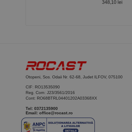
348,10 lei
Nume
PrestaShop-[abcdef
Nume
Furnizor /
Nume
Domeniu
sib_cuid
_ga
uuid
MediaMat
sibautoma
_ga_DLLLWQBGGX
Otopeni, Sos. Odaii Nr. 62-68, Judet ILFOV, 075100
CIF: RO13535090
Reg. Com: J23/3561/2016
Cont: RO68BTRL04401202A03368XX
Tel:
0372135900
Email: office@rocast.ro