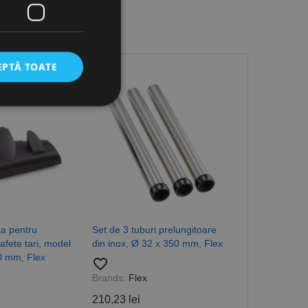
EPTĂ TOATE
icate
torului și gestionarea
com pentru a aminti
ta pentru
Set de 3 tuburi prelungitoare
Perie RN 27/
orilor. Este necesar
corect.
afete tari, model
din inox, Ø 32 x 350 mm, Flex
dimensiuni Ø
0 mm, Flex
favorite_border
favorite_border
cesta este un
ea variabilelor de
Brands:
Flex
Brands:
Flex
măr generat
 site-ului, dar un bun
210,23 lei
80,79 lei
 utilizator între