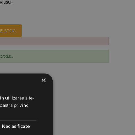
odusul.
E STOC.
 produs.
×
n utilizarea site-
noastră privind
Neclasificate