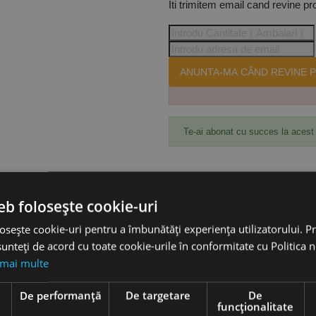
Iti trimitem email cand revine pr
ANUNTA-MA CÂND REVINE P
Te-ai abonat cu succes la acest
Accesorii
eb folosește cookie-uri
osește cookie-uri pentru a îmbunătăți experiența utilizatorului. Pri
N-K, Ø 36 x 450 mm, Flex
unteți de acord cu toate cookie-urile în conformitate cu Politica 
 mai multe
e
De performanță
De targetare
De
funcţionalitate