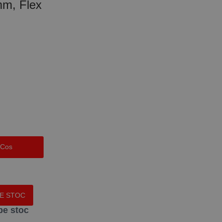
mm, Flex
 Cos
PE STOC
pe stoc