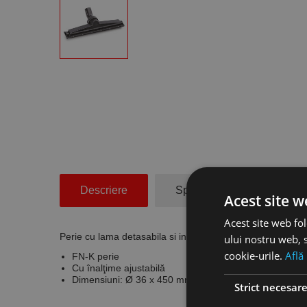
Descriere
Specificatii Tehnice
Acest site w
Acest site web fol
Perie cu lama detasabila si inaltime ajustabila, model F
ului nostru web, s
cookie-urile.
Află
FN-K perie
Cu înalţime ajustabilă
Dimensiuni: Ø 36 x 450 mm
Strict necesar