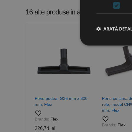
16 alte produse
in aceeasi categorie
ARATĂ DETAL
Stri
Cookie-urile strict ne
contului. Site-ul web 
Nume
CookieScriptConse
Perie podea, Ø36 mm x 300
Perie cu lama d
mm, Flex
role, model CN
mm, Flex
favorite_border
PHPSESSID
favorite_border
Brands:
Flex
Brands:
Flex
226,74 lei