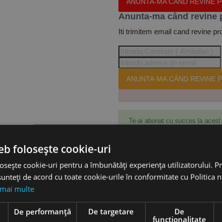
ANUNTA-MA CÂND REVINE 
Anunta-ma când revine 
Iti trimitem email cand revine pr
ANUNTA-MA CÂND REVINE P
Te-ai abonat cu succes la acest
eb folosește cookie-uri
osește cookie-uri pentru a îmbunătăți experiența utilizatorului. Pri
Accesorii
unteți de acord cu toate cookie-urile în conformitate cu Politica 
 mai multe
e
De performanță
De targetare
De
funcţionalitate