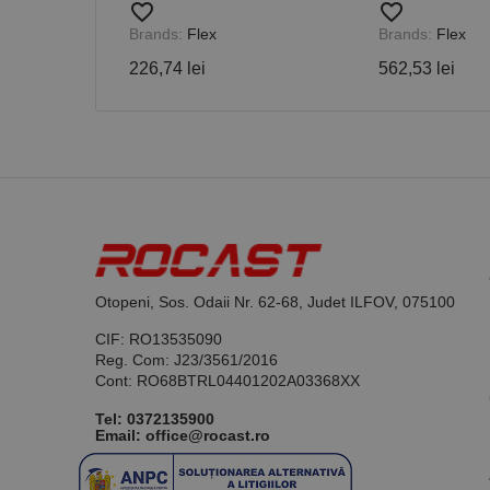
favorite_border
favorite_border
Brands:
Flex
Brands:
Flex
226,74 lei
562,53 lei
Nume
PrestaShop-[abcdef
Nume
Furnizor /
Nume
Domeniu
sib_cuid
_ga
uuid
MediaMat
sibautoma
_ga_DLLLWQBGGX
Otopeni, Sos. Odaii Nr. 62-68, Judet ILFOV, 075100
CIF: RO13535090
Reg. Com: J23/3561/2016
Cont: RO68BTRL04401202A03368XX
Tel:
0372135900
Email: office@rocast.ro