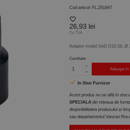
Cod articol: FL.251847
favorite_border
26,93 lei
Cu TVA
Adaptor model SAD D32-28, Ø 
Cantitate
Adauga In

In Stoc Furnizor
Acest produs nu se află în stocul
SPECIALA
din rețeaua de furniz
disponibilitatea produsului și ti
sau departamentul Vanzari Rocas