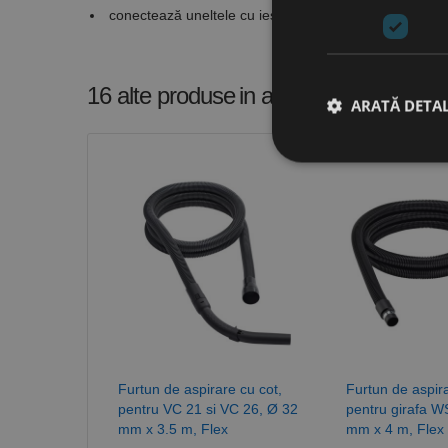
conectează uneltele cu ieşire Ø 28 mm la furtunuri 
16 alte produse
in aceeasi categorie
ARATĂ DETAL
Stri
Cookie-urile strict ne
contului. Site-ul web 
Nume
CookieScriptConse
PHPSESSID
Furtun de aspirare cu cot,
Furtun de aspira
pentru VC 21 si VC 26, Ø 32
pentru girafa W
mm x 3.5 m, Flex
mm x 4 m, Flex