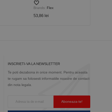
favorite_border
favorite_border
Brands:
Flex
Brands:
Flex
53,86 lei
544,29 lei
Descriere
ă prin colectarea
ics - care este o
b de date privind
i frecvent utilizat.
rță parte sau de un
rin atribuirea unui
în fiecare solicitare
 despre vizitatori,
a starea sesiunii.
INSCRIETI-VA LA NEWSLETTER
Te poti dezabona in orice moment. Pentru aceasta
te rugam sa folosesti informatiile noastre de contact
din nota legala.