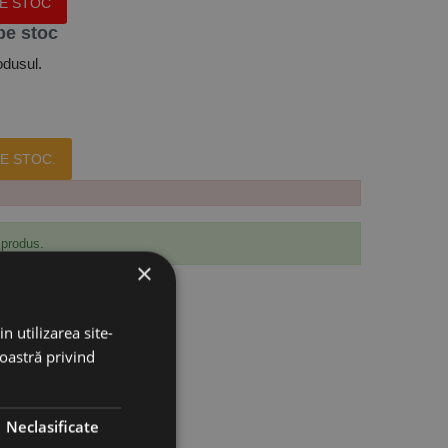
PE STOC
pe stoc
odusul.
E STOC.
 produs.
×
n utilizarea site-
noastră privind
Neclasificate