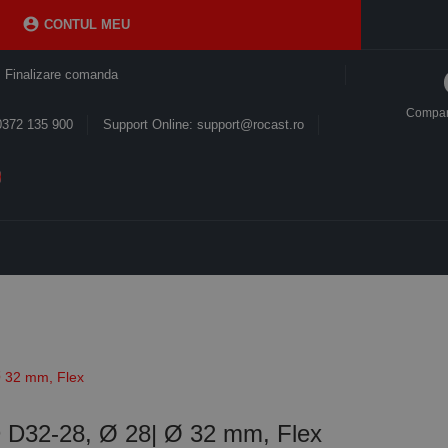

CONTUL MEU
Finalizare comanda
Compa
0372 135 900
Support Online: support@rocast.ro
 32 mm, Flex
 D32-28, Ø 28| Ø 32 mm, Flex