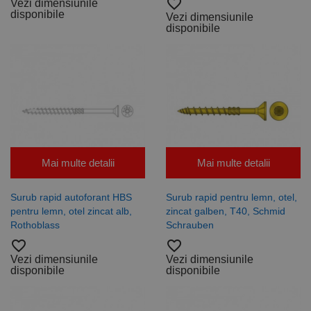
favorite_border
Vezi dimensiunile
disponibile
Vezi dimensiunile
disponibile
Mai multe detalii
Mai multe detalii
Surub rapid autoforant HBS
Surub rapid pentru lemn, otel,
pentru lemn, otel zincat alb,
zincat galben, T40, Schmid
Rothoblass
Schrauben
favorite_border
favorite_border
Vezi dimensiunile
Vezi dimensiunile
disponibile
disponibile