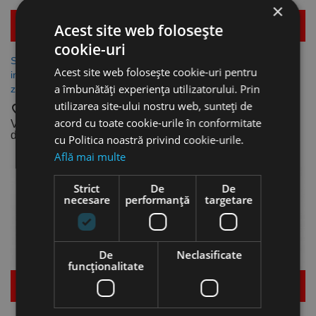
×
Mai multe detalii
Mai multe detalii
Acest site web folosește
cookie-uri
Surub “RO-JET” cu cap
Surub RO-JET cu cap lat,
Acest site web folosește cookie-uri pentru
innecat, pentru lemn, otel
pentru lemn, otel zincat
a îmbunătăți experiența utilizatorului. Prin
zincat galben, Rocast
galben, bit inclus in cutie,
Rocast
utilizarea site-ului nostru web, sunteți de
favorite_border
acord cu toate cookie-urile în conformitate
favorite_border
Vezi dimensiunile
disponibile
Vezi dimensiunile
cu Politica noastră privind cookie-urile.
disponibile
Află mai multe
Strict
De
De
necesare
performanță
targetare
De
Neclasificate
funcţionalitate
Mai multe detalii
Mai multe detalii