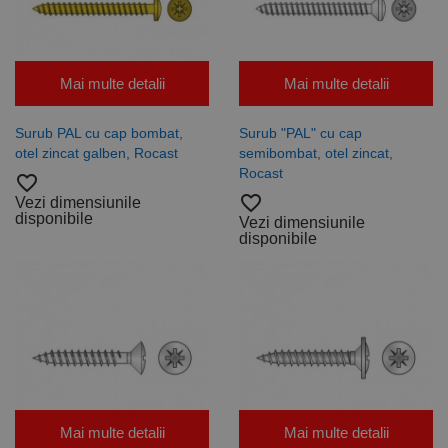
Mai multe detalii
Mai multe detalii
Surub PAL cu cap bombat,
Surub "PAL" cu cap
otel zincat galben, Rocast
semibombat, otel zincat,
Rocast
favorite_border
favorite_border
Vezi dimensiunile
disponibile
Vezi dimensiunile
disponibile
Mai multe detalii
Mai multe detalii