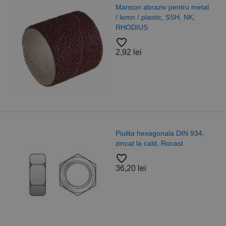
Manson abraziv pentru metal
/ lemn / plastic, SSH, NK,
RHODIUS
favorite_border
2,92 lei
Piulita hexagonala DIN 934,
zincat la cald, Rocast
favorite_border
36,20 lei