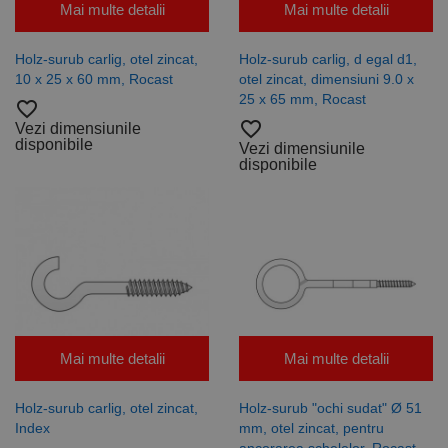
Mai multe detalii
Mai multe detalii
_ga
uuid
6 luni 1
2 ani
Acest
Acest nume
MediaMath Inc.
Google
sib_cuid
.www.rocast.ro
6 luni 1
zi
cookie este
de cookie
sibautomation.com
LLC
zi
utilizat
este asociat
.rocast.ro
pentru a
cu Google
Holz-surub carlig, otel zincat,
Holz-surub carlig, d egal d1,
optimiza
Universal
10 x 25 x 60 mm, Rocast
otel zincat, dimensiuni 9.0 x
relevanța
Analytics -
publicitară
care este o
25 x 65 mm, Rocast
favorite_border
prin
actualizare
colectarea
semnificativă
favorite_border
Vezi dimensiunile
datelor
a serviciului
disponibile
Vezi dimensiunile
vizitatorilor
de analiză
disponibile
de pe mai
Google cel
multe site-
mai frecvent
uri web -
utilizat. Acest
acest
cookie este
schimb de
utilizat
date
pentru a
privind
distinge
vizitatorii
utilizatorii
este
unici prin
furnizat în
atribuirea
mod
unui număr
normal de
generat
un centru
aleatoriu ca
de date
identificator
Mai multe detalii
Mai multe detalii
terță parte
de client.
sau de un
Este inclus în
schimb de
fiecare
anunțuri.
solicitare de
Holz-surub carlig, otel zincat,
Holz-surub "ochi sudat" Ø 51
pagină dintr-
Index
mm, otel zincat, pentru
un site și
este utilizat