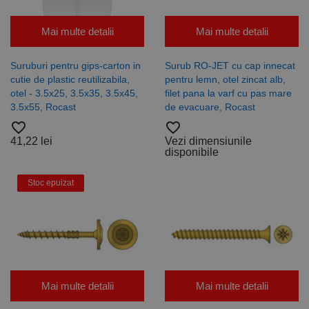
Mai multe detalii
Mai multe detalii
Suruburi pentru gips-carton in
Surub RO-JET cu cap innecat
cutie de plastic reutilizabila,
pentru lemn, otel zincat alb,
otel - 3.5x25, 3.5x35, 3.5x45,
filet pana la varf cu pas mare
3.5x55, Rocast
de evacuare, Rocast
favorite_border
favorite_border
41,22 lei
Vezi dimensiunile
disponibile
Stoc epuizat
Mai multe detalii
Mai multe detalii