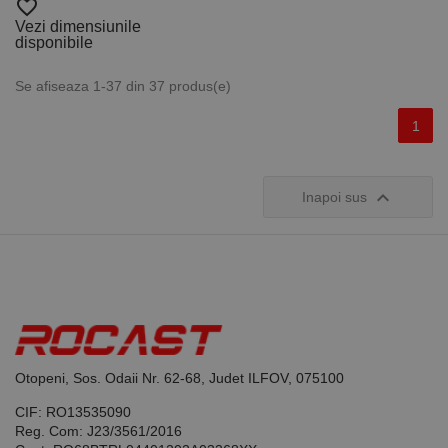
favorite_border
Vezi dimensiunile
disponibile
Se afiseaza 1-37 din 37 produs(e)
1

Inapoi sus
Otopeni, Sos. Odaii Nr. 62-68, Judet ILFOV, 075100
CIF: RO13535090
Reg. Com: J23/3561/2016