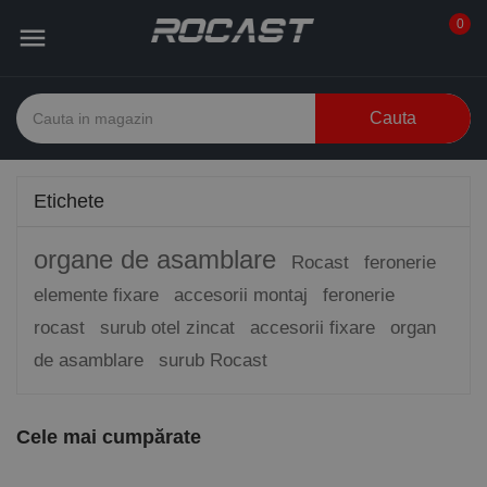
0

Cauta
Etichete
organe de asamblare
Rocast
feronerie
elemente fixare
accesorii montaj
feronerie
rocast
surub otel zincat
accesorii fixare
organ
de asamblare
surub Rocast
Cele mai cumpărate