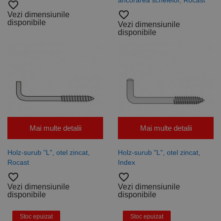
ancorarea schelelor, Rocast
favorite_border
pentru a
calcula
favorite_border
Vezi dimensiunile
datele
disponibile
Vezi dimensiunile
despre
disponibile
vizitatori,
sesiuni și
campanii
pentru
rapoartele
de analiză a
site-urilor.
_ga_DLLLWQBGGX
.rocast.ro
2 ani
Acest cookie
este folosit
de Google
Analytics
pentru a
persista
Mai multe detalii
Mai multe detalii
starea
sesiunii.
Holz-surub "L", otel zincat,
Holz-surub "L", otel zincat,
Rocast
Index
favorite_border
favorite_border
Vezi dimensiunile
Vezi dimensiunile
disponibile
disponibile
Stoc epuizat
Stoc epuizat