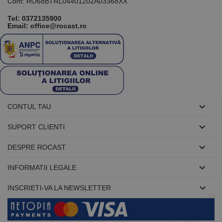
Cont: RO68BTRL04401202A03368XX
Tel:
0372135900
Email: office@rocast.ro

CONTUL TAU

SUPORT CLIENTI

DESPRE ROCAST

INFORMATII LEGALE

INSCRIETI-VA LA NEWSLETTER