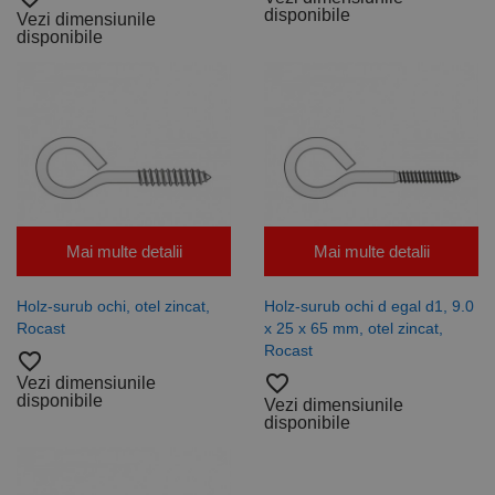
este utilizat
www.rocast.ro
disponibile
Vezi dimensiunile
de serviciul
disponibile
Cookie-
Script.com
pentru a
aminti
preferințele
de
consimțământ
ale cookie-
urilor
vizitatorilor.
Este necesar
ca bannerul
cookie
Cookie-
Mai multe detalii
Mai multe detalii
Script.com să
funcționeze
corect.
Google
Holz-surub ochi, otel zincat,
Holz-surub ochi d egal d1, 9.0
Privacy Policy
PHPSESSID
65 ani 8
Cookie
PHP.net
Rocast
x 25 x 65 mm, otel zincat,
luni
generat de
www.rocast.ro
aplicații
Rocast
favorite_border
bazate pe
favorite_border
limbajul PHP.
Vezi dimensiunile
Acesta este un
disponibile
Vezi dimensiunile
identificator
disponibile
de scop
general
utilizat pentru
menținerea
variabilelor de