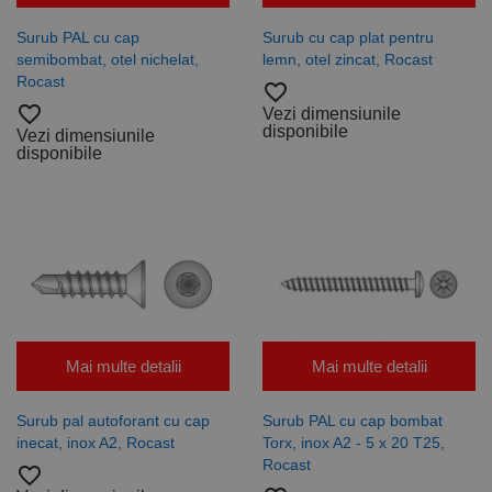
Surub PAL cu cap
Surub cu cap plat pentru
semibombat, otel nichelat,
lemn, otel zincat, Rocast
Rocast
favorite_border
favorite_border
Vezi dimensiunile
disponibile
Vezi dimensiunile
disponibile
Mai multe detalii
Mai multe detalii
Surub pal autoforant cu cap
Surub PAL cu cap bombat
inecat, inox A2, Rocast
Torx, inox A2 - 5 x 20 T25,
Rocast
favorite_border