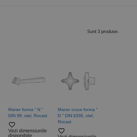
Sunt 3 produse.
Maner forma " N "
Maner cruce forma "
DIN 99, otel, Rocast
D " DIN 6335, otel,
Rocast
favorite_border
favorite_border
Vezi dimensiunile
disponibile
Vezi dimensiunile