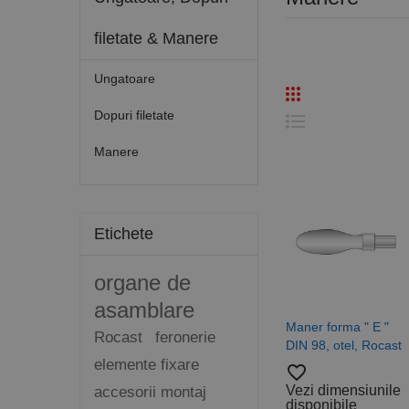
filetate & Manere
Ungatoare
Dopuri filetate
Manere
Etichete
organe de
asamblare
Maner forma " E "
Rocast
feronerie
DIN 98, otel, Rocast
elemente fixare
favorite_border
Vezi dimensiunile
accesorii montaj
disponibile