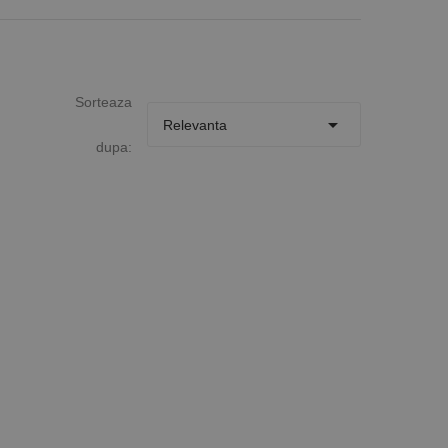
Sorteaza

Relevanta
dupa: