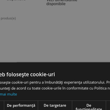
disponibile
3 produs(e)
hie
Burghie
idale,
elicoidale,
eb folosește cookie-uri
38, tip
DIN 338, tip
SS-G -
VA, HSSE-
osește cookie-uri pentru a îmbunătăți experiența utilizatorului. Pri
a
Co 5 -
unteți de acord cu toate cookie-urile în conformitate cu Politica 
sionala,
gama
 mai multe
O
profesionala,
RUKO
e
De performanță
De targetare
De
favorite_border
 lei
funcţionalitate