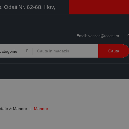
Odaii Nr. 62-68, Ilfov,
Email:
vanzari@rocast.ro
Cauta
BRANDURI
CONTACT
RESURSE
BUSINESS
letate & Manere
Manere