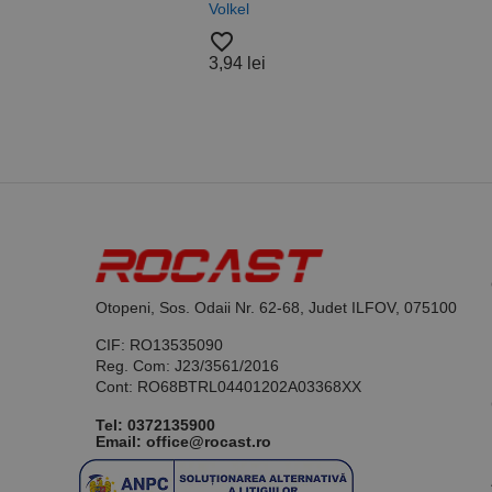
Volkel
Alam
Nylo
favorite_border
Roca
3,94 lei
Nume
favorite_border
37,4
PrestaShop-[abcdef
Nume
Furnizor /
Nume
Domeniu
sib_cuid
_ga
uuid
MediaMat
sibautoma
_ga_DLLLWQBGGX
Otopeni, Sos. Odaii Nr. 62-68, Judet ILFOV, 075100
CIF: RO13535090
Reg. Com: J23/3561/2016
Cont: RO68BTRL04401202A03368XX
Tel:
0372135900
Email: office@rocast.ro