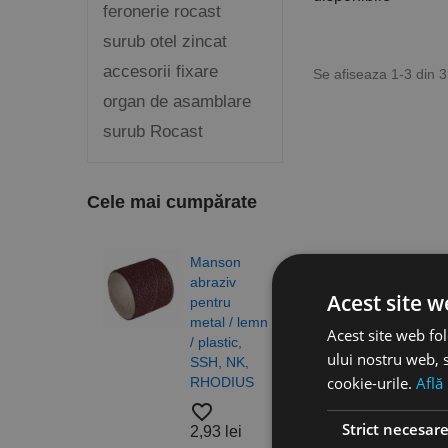
feronerie rocast
surub otel zincat
accesorii fixare
Se afiseaza 1-3 din 
organ de asamblare
surub Rocast
Cele mai cumpărate
Manson
Burg
abraziv
elico
Acest site w
pentru
DIN 3
metal / lemn
N, H
Acest site web fol
/ plastic,
gam
ului nostru web, s
SSH, NK,
profe
cookie-urile.
Află
RHODIUS
RUK
favorite_border
favorite_border
Strict necesar
2,93 lei
4,83