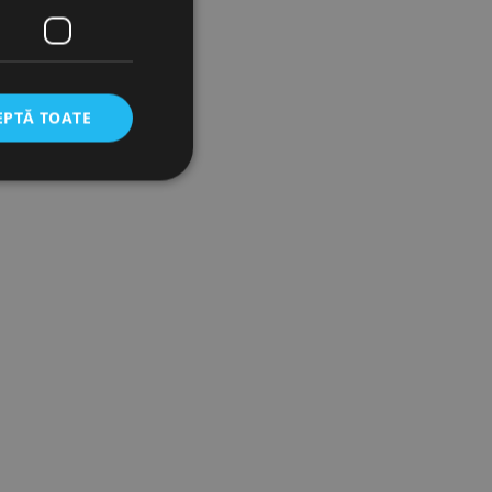
EPTĂ TOATE
icate
torului și gestionarea
com pentru a aminti
orilor. Este necesar
corect.
cesta este un
ea variabilelor de
măr generat
 site-ului, dar un bun
 utilizator între