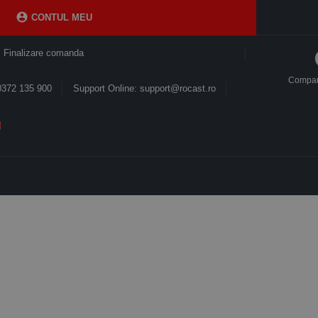

CONTUL MEU
Finalizare comanda
Compa
0372 135 900
Support Online: support@rocast.ro