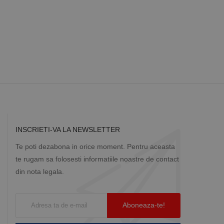
Descriere
ă prin colectarea
ics - care este o
b de date privind
i frecvent utilizat.
rță parte sau de un
rin atribuirea unui
în fiecare solicitare
 despre vizitatori,
a starea sesiunii.
INSCRIETI-VA LA NEWSLETTER
Te poti dezabona in orice moment. Pentru aceasta
te rugam sa folosesti informatiile noastre de contact
din nota legala.