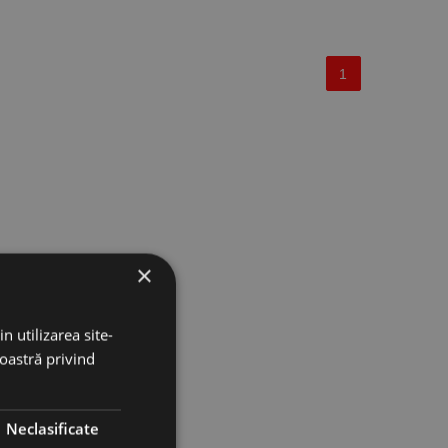
1
×
n utilizarea site-
noastră privind
Neclasificate