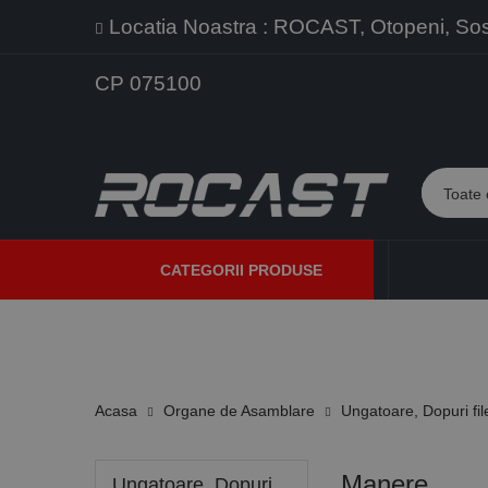
Locatia Noastra : ROCAST, Otopeni, Sos. 
CP 075100
CATEGORII PRODUSE
PROMOTII
PRODUSE NOI
PROGRAME DE VANZARE
Acasa
Organe de Asamblare
Ungatoare, Dopuri fi
Manere
Ungatoare, Dopuri