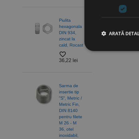
Piulita
Piuli
hexagonala
hexa
DIN 934,
cu
ARATĂ DETAL
zincat la
auto
cald, Rocast
DIN 
otel 
favorite_border
6/10,
36,22 lei
A2 R
Stri
favorite_border
Cookie-urile strict ne
18,2
contului. Site-ul web 
Sarma de
insertie tip
Nume
"S", Metric /
CookieScriptConse
Metric Fin,
Saib
DIN 8140
forma
pentru filete
DIN 
PHPSESSID
M 26 - M
ISO 
36, otel
otel,
inoxidabil,
A4/A