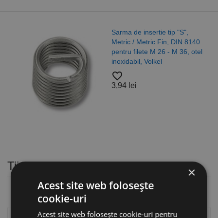
Sarma de insertie tip "S",
Metric / Metric Fin, DIN 8140
pentru filete M 26 - M 36, otel
inoxidabil, Volkel
favorite_border
3,94 lei
Tije filetate
×
Acest site web folosește
cookie-uri
Acest site web folosește cookie-uri pentru