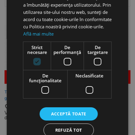

Relevanta
a îmbunătăți experiența utilizatorului. Prin
utilizarea site-ului nostru web, sunteți de
Se afiseaza 1-4 din 4 produs(e)
acord cu toate cookie-urile în conformitate
cu Politica noastră privind cookie-urile.
Află mai multe
Strict
De
De
necesare
performanță
targetare
De
Neclasificate
Mai multe detalii
Mai multe detalii
funcţionalitate
Tija filetata DIN 976, otel
Tija filetata la capete cu saibe
gr.4.6, zincat, Rocast
si piulite, otel, zincat, Rocast
favorite_border
favorite_border
Vezi dimensiunile
Vezi dimensiunile
ACCEPTĂ TOATE
disponibile
disponibile
REFUZĂ TOT
Stoc epuizat