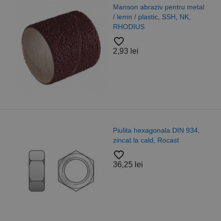
Manson abraziv pentru metal
/ lemn / plastic, SSH, NK,
RHODIUS
favorite_border
2,93 lei
Piulita hexagonala DIN 934,
zincat la cald, Rocast
favorite_border
36,25 lei