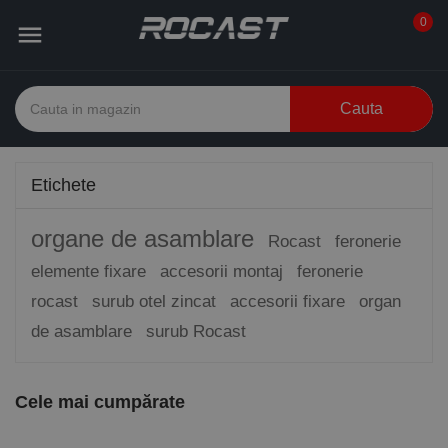
0

Cauta
Etichete
organe de asamblare
Rocast
feronerie
elemente fixare
accesorii montaj
feronerie
rocast
surub otel zincat
accesorii fixare
organ
de asamblare
surub Rocast
Cele mai cumpărate