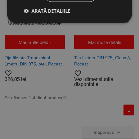
ARATĂ DETALIILE
Strict necesare
De performanță
Mai multe detalii
Mai multe detalii
De targetare
De funcţionalitate
Neclasificate
Tija filetata Trapezoidal
Tija filetata DIN 975, Clasa A,
1metru DIN 975, otel, Rocast
Rocast
Cookie-urile strict necesare permit funcționalitatea
principală a site-ului web, cum ar fi autentificarea
favorite_border
favorite_border
utilizatorului și gestionarea contului. Site-ul web nu
326,05 lei
Vezi dimensiunile
poate fi utilizat corect fără cookie-uri strict necesare.
disponibile
Furnizor /
Nume
Expirare
Descriere
Domeniu
Se afiseaza 1-4 din 4 produs(e)
CookieScriptConsent
1 lună
Acest cookie
CookieScript
este utilizat
www.rocast.ro
1
de serviciul
Cookie-
Script.com
pentru a
aminti

Inapoi sus
preferințele
de