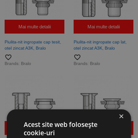
Mai multe detalii
Mai multe detalii
Piulita-nit ingropate cap tesit,
Piulita-nit ingropate cap lat,
otel zincat A3K, Bralo
otel zincat A3K, Bralo
favorite_border
favorite_border
Brands:
Bralo
Brands:
Bralo
×
Acest site web folosește
Mai multe detalii
Mai multe detalii
cookie-uri