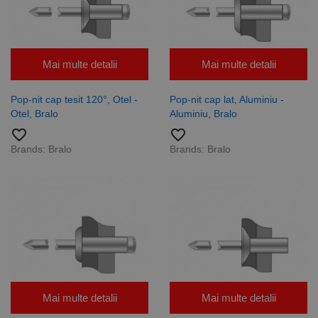
campanii
pentru
rapoartele
de analiză a
site-urilor.
Mai multe detalii
Mai multe detalii
_ga_DLLLWQBGGX
.rocast.ro
2 ani
Acest cookie
este folosit
de Google
Analytics
Pop-nit cap tesit 120°, Otel -
Pop-nit cap lat, Aluminiu -
pentru a
Otel, Bralo
Aluminiu, Bralo
persista
starea
favorite_border
favorite_border
sesiunii.
Brands:
Bralo
Brands:
Bralo
Mai multe detalii
Mai multe detalii