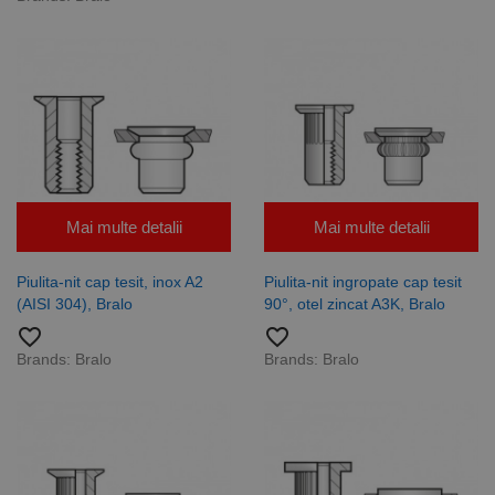
Mai multe detalii
Mai multe detalii
Piulita-nit cap tesit, inox A2
Piulita-nit ingropate cap tesit
(AISI 304), Bralo
90°, otel zincat A3K, Bralo
favorite_border
favorite_border
Brands:
Bralo
Brands:
Bralo