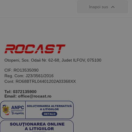

Inapoi sus
Otopeni, Sos. Odaii Nr. 62-68, Judet ILFOV, 075100
CIF: RO13535090
Reg. Com: J23/3561/2016
Cont: RO68BTRL04401202A03368XX
Tel:
0372135900
Email: office@rocast.ro