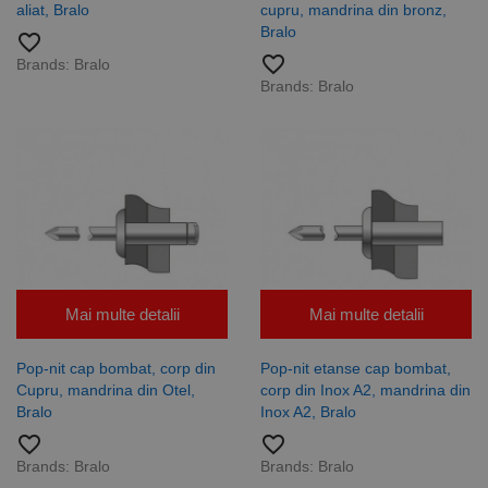
aleatoriu,
aliat, Bralo
cupru, mandrina din bronz,
modul în care
Bralo
este utilizat
favorite_border
poate fi
favorite_border
Brands:
Bralo
specific site-
ului, dar un
Brands:
Bralo
bun exemplu
este
menținerea
stării de
conectare
pentru un
utilizator între
pagini.
Furnizor /
Nume
Expirare
Descriere
Mai multe detalii
Mai multe detalii
Domeniu
Furnizor
PrestaShop-
.www.rocast.ro
11 ani 5
Nume
Furnizor /
/
Expirare
Descriere
Nume
Expirare
Descriere
[abcdef0123456789]
luni
Pop-nit cap bombat, corp din
Pop-nit etanse cap bombat,
Domeniu
Domeniu
{32}
Cupru, mandrina din Otel,
corp din Inox A2, mandrina din
_ga
uuid
6 luni 1
2 ani
Acest
Acest nume
MediaMath Inc.
Google
Bralo
Inox A2, Bralo
sib_cuid
.www.rocast.ro
6 luni 1
zi
cookie este
de cookie
sibautomation.com
LLC
zi
utilizat
este asociat
.rocast.ro
favorite_border
favorite_border
pentru a
cu Google
optimiza
Universal
Brands:
Bralo
Brands:
Bralo
relevanța
Analytics -