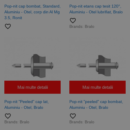
Pop-nit cap bombat, Standard,
Pop-nit etans cap tesit 120°,
Aluminiu - Otel, corp din Al Mg
Aluminiu - Otel lubrifiat, Bralo
3.5, Ronit
favorite_border
favorite_border
Brands:
Bralo
Mai multe detalii
Mai multe detalii
Pop-nit "Peeled" cap lat,
Pop-nit "peeled" cap bombat,
Aluminiu - Otel, Bralo
Aluminiu - Otel, Bralo
favorite_border
favorite_border
Brands:
Bralo
Brands:
Bralo