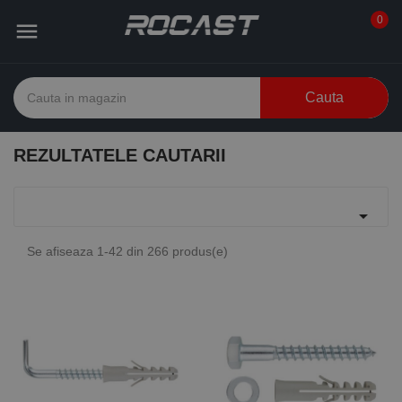
0

Cauta
REZULTATELE CAUTARII

Se afiseaza 1-42 din 266 produs(e)