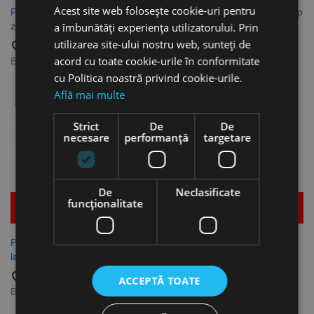
Acest site web folosește cookie-uri pentru
Piulita-nit etanse cap lat, otel
Piulita-nit semihexagonale cap
a îmbunătăți experiența utilizatorului. Prin
zincat A3K, Bralo
tesit, otel zincat A3K, Bralo
utilizarea site-ului nostru web, sunteți de
favorite_border
favorite_border
acord cu toate cookie-urile în conformitate
Brands:
Bralo
Brands:
Bralo
cu Politica noastră privind cookie-urile.
Află mai multe
Strict
De
De
necesare
performanță
targetare
De
Neclasificate
funcţionalitate
Mai multe detalii
Mai multe detalii
Piulita-nit semihexagonale cap
Piulita-nit hexagonale cap
lat, otel zincat A3K, Bralo
tesit, otel zincat A3K, Bralo
favorite_border
favorite_border
ACCEPTĂ TOATE
Brands:
Bralo
Brands:
Bralo