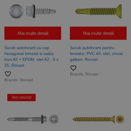
Mai multe detalii
Mai multe detalii
Surub autoforant cu cap
Surub autoforant pentru
hexagonal bimetal si saiba
ferestre, PVC 40, otel, zincat
inox A2 + EPDM, otel A2 - 6 x
galben, Rocast
25, Rocast
favorite_border
favorite_border
Brands:
Rocast
Brands:
Rocast
Stoc epuizat