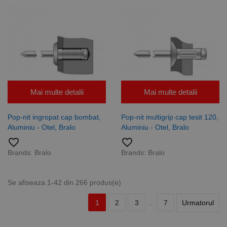
Mai multe detalii
Mai multe detalii
Pop-nit ingropat cap bombat,
Pop-nit multigrip cap tesit 120,
Aluminiu - Otel, Bralo
Aluminiu - Otel, Bralo
favorite_border
favorite_border
Brands:
Bralo
Brands:
Bralo
Se afiseaza 1-42 din 266 produs(e)
1
2
3
…
7
Urmatorul