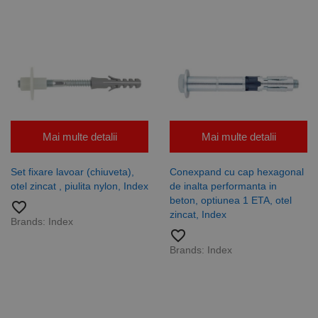
Mai multe detalii
Mai multe detalii
Set fixare lavoar (chiuveta),
Conexpand cu cap hexagonal
otel zincat , piulita nylon, Index
de inalta performanta in
beton, optiunea 1 ETA, otel
favorite_border
zincat, Index
Brands:
Index
favorite_border
Brands:
Index