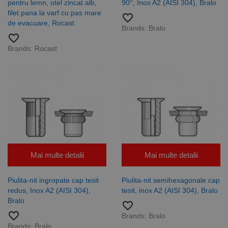
pentru lemn, otel zincat alb,
90°, Inox A2 (AISI 304), Bralo
filet pana la varf cu pas mare
favorite_border
de evacuare, Rocast
Brands:
Bralo
favorite_border
Brands:
Rocast
Mai multe detalii
Mai multe detalii
Piulita-nit ingropate cap tesit
Piulita-nit semihexagonale cap
redus, Inox A2 (AISI 304),
tesit, inox A2 (AISI 304), Bralo
Bralo
favorite_border
favorite_border
Brands:
Bralo
Brands:
Bralo