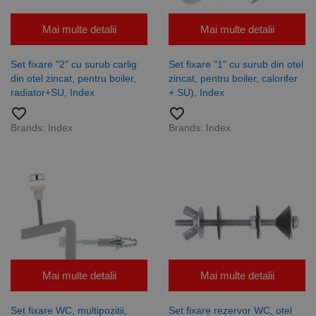
Mai multe detalii
Mai multe detalii
Set fixare "2" cu surub carlig
Set fixare "1" cu surub din otel
din otel zincat, pentru boiler,
zincat, pentru boiler, calorifer
radiator+SU, Index
+ SU), Index
favorite_border
favorite_border
Brands:
Index
Brands:
Index
Mai multe detalii
Mai multe detalii
Set fixare WC, multipozitii,
Set fixare rezervor WC, otel