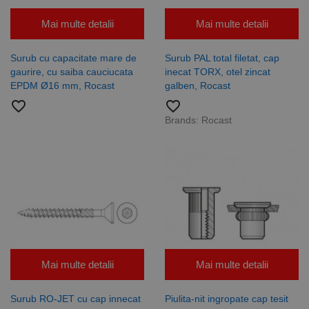
Mai multe detalii
Mai multe detalii
Surub cu capacitate mare de
Surub PAL total filetat, cap
gaurire, cu saiba cauciucata
inecat TORX, otel zincat
EPDM Ø16 mm, Rocast
galben, Rocast
favorite_border
favorite_border
Brands:
Rocast
Mai multe detalii
Mai multe detalii
Surub RO-JET cu cap innecat
Piulita-nit ingropate cap tesit