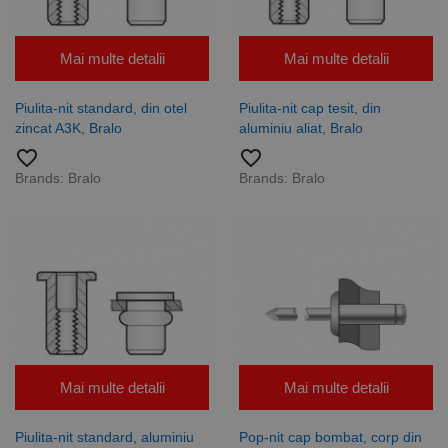
preferințele
de
consimțământ
ale cookie-
Mai multe detalii
Mai multe detalii
urilor
vizitatorilor.
Este necesar
ca bannerul
Piulita-nit standard, din otel
Piulita-nit cap tesit, din
cookie
zincat A3K, Bralo
aluminiu aliat, Bralo
Cookie-
Script.com să
favorite_border
favorite_border
funcționeze
corect.
Brands:
Bralo
Brands:
Bralo
Google
Privacy Policy
PHPSESSID
65 ani 8
Cookie
PHP.net
luni
generat de
www.rocast.ro
aplicații
bazate pe
limbajul PHP.
Acesta este un
identificator
de scop
general
utilizat pentru
menținerea
variabilelor de
sesiune ale
utilizatorului.
Mai multe detalii
Mai multe detalii
În mod
normal, este
un număr
Piulita-nit standard, aluminiu
Pop-nit cap bombat, corp din
generat