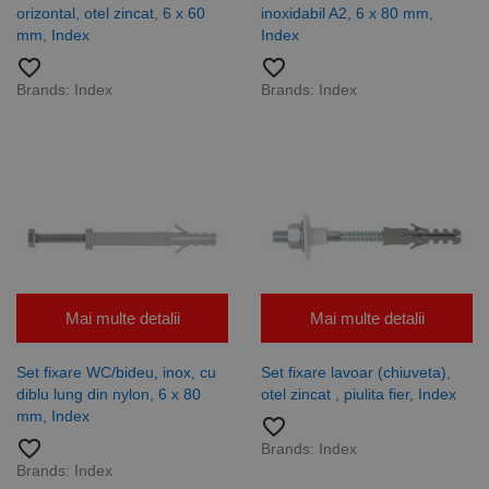
orizontal, otel zincat, 6 x 60
inoxidabil A2, 6 x 80 mm,
mm, Index
Index
favorite_border
favorite_border
Brands:
Index
Brands:
Index
Mai multe detalii
Mai multe detalii
Set fixare WC/bideu, inox, cu
Set fixare lavoar (chiuveta),
diblu lung din nylon, 6 x 80
otel zincat , piulita fier, Index
mm, Index
favorite_border
favorite_border
Brands:
Index
Brands:
Index