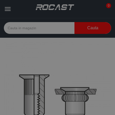
0

Cauta