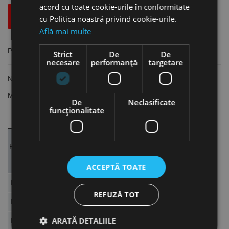
acord cu toate cookie-urile în conformitate
Descriere
Specificatii Tehnice
Accesorii
cu Politica noastră privind cookie-urile.
Află mai multe
Piulita-nit ingropate cap tesit redus, Inox A2 (AISI 304), Bralo
Strict
De
De
necesare
performanță
targetare
Norma:
BRALO, Spania
Material:
Inox A2 (AISI 304)
De
Neclasificate
funcţionalitate
Forță
de
Rezistențala
Momentde
Filet
nituire
întindere
torsiune
M
max.
min.(N)
min.(Nm)
ACCEPTĂ TOATE
(N)
M3
2700
3100
2.3
REFUZĂ TOT
M4
4800
10300
535
ARATĂ DETALIILE
M5
7300
14300
8.6