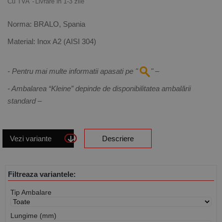
Cu TVA
Livrare in 1-3 zile
Norma:
BRALO, Spania
Material:
Inox A2 (AISI 304)
- Pentru mai multe informatii apasati pe "
" –
- Ambalarea “Kleine” depinde de disponibilitatea ambalării
standard –
Vezi variante
Descriere
Filtreaza variantele:
Tip Ambalare
Lungime (mm)