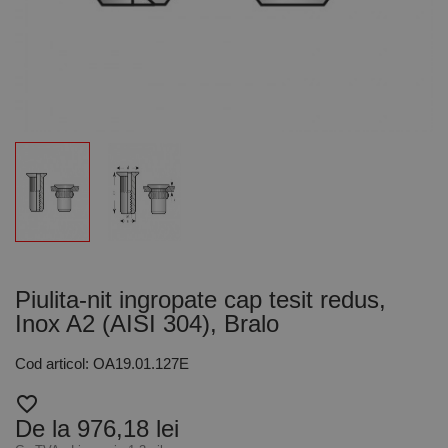
Piulita-nit ingropate cap tesit redus,
Inox A2 (AISI 304), Bralo
Cod articol: OA19.01.127E
favorite_border
De la 976,18 lei