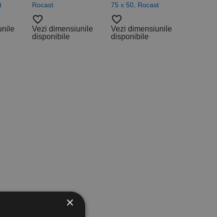
t
Rocast
75 x 50, Rocast
favorite_border
favorite_border
unile
Vezi dimensiunile
Vezi dimensiunile
disponibile
disponibile
×