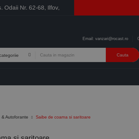
Odaii Nr. 62-68, Ilfov,
Email:
vanzari@rocast.ro
Cauta
BRANDURI
CONTACT
RESURSE
BUSINESS
e & Autoforante
Saibe de coama si saritoare
ma si saritoare