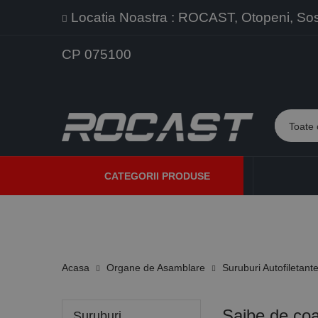
Locatia Noastra : ROCAST, Otopeni, Sos. 
CP 075100
CATEGORII PRODUSE
PROMOTII
PRODUSE NOI
PROGRAME DE VANZARE
Acasa
Organe de Asamblare
Suruburi Autofiletant
Saibe de coa
Suruburi