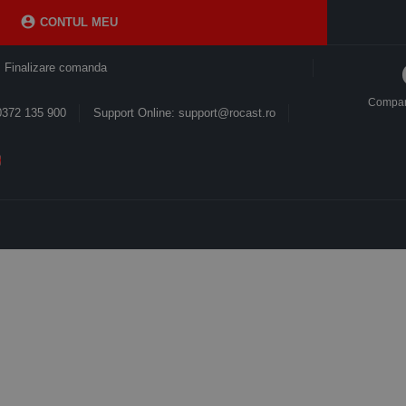

CONTUL MEU
Finalizare comanda
Compa
0372 135 900
Support Online: support@rocast.ro