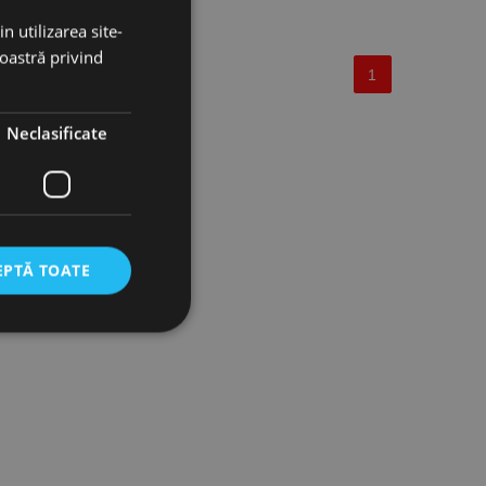
n utilizarea site-
noastră privind
1
Neclasificate
EPTĂ TOATE
icate
torului și gestionarea