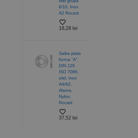
otel grupa
neag
6/10, Inox
IND
CookieScriptConse
 lei
A2 Rocast
favorite_border
favorite_border
5,08
PHPSESSID
18,28 lei
a de
ie tip
etric /
c Fin,
Saiba plata
8140
forma "A",
 filete
DIN 125
Nume
- M
ISO 7089,
PrestaShop-[abcdef
Nume
Furnizor /
el
otel, Inox
Nume
Domeniu
sib_cuid
abil,
A4/A2,
_ga
uuid
MediaMat
l
Alama,
sibautoma
Nylon,
Rocast
lei
favorite_border
37,52 lei
_ga_DLLLWQBGGX