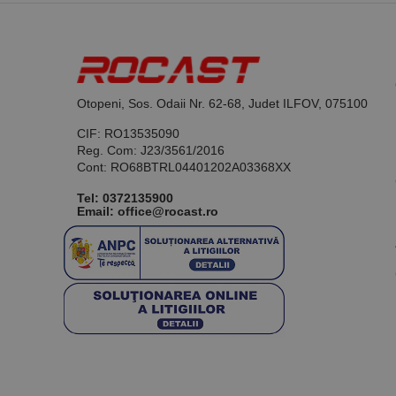
Otopeni, Sos. Odaii Nr. 62-68, Judet ILFOV, 075100
CIF: RO13535090
Reg. Com: J23/3561/2016
Cont: RO68BTRL04401202A03368XX
Tel:
0372135900
Email: office@rocast.ro