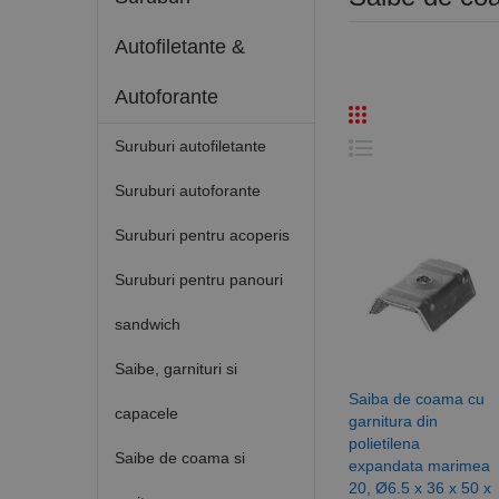
Autofiletante &
Autoforante
Suruburi autofiletante
Suruburi autoforante
Suruburi pentru acoperis
Suruburi pentru panouri
sandwich
Saibe, garnituri si
Saiba de coama cu
capacele
garnitura din
polietilena
Saibe de coama si
expandata marimea
20, Ø6.5 x 36 x 50 x