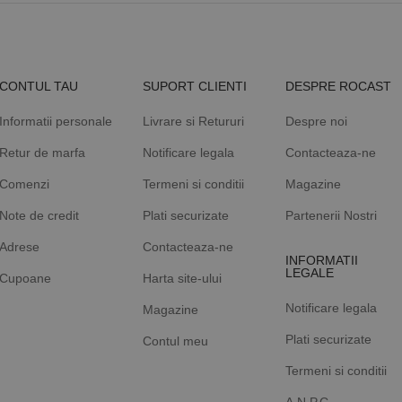
CONTUL TAU
SUPORT CLIENTI
DESPRE ROCAST
Informatii personale
Livrare si Retururi
Despre noi
Retur de marfa
Notificare legala
Contacteaza-ne
Comenzi
Termeni si conditii
Magazine
Note de credit
Plati securizate
Partenerii Nostri
Adrese
Contacteaza-ne
INFORMATII
LEGALE
Cupoane
Harta site-ului
Notificare legala
Magazine
Plati securizate
Contul meu
Termeni si conditii
A.N.P.C.