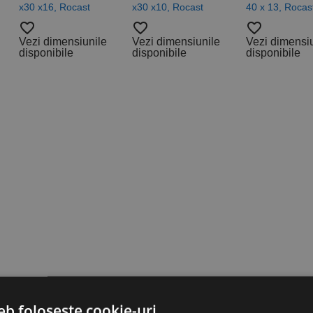
x30 x16, Rocast
x30 x10, Rocast
40 x 13, Rocas
favorite_border
favorite_border
favorite_border
Vezi dimensiunile
Vezi dimensiunile
Vezi dimensi
disponibile
disponibile
disponibile
.5,
eb folosește cookie-uri