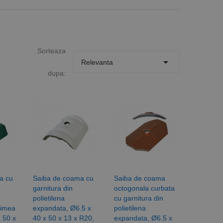
Sorteaza

Relevanta
dupa:
a cu
Saiba de coama cu
Saiba de coama
garnitura din
octogonala curbata
polietilena
cu garnitura din
rimea
expandata, Ø6.5 x
polietilena
 50 x
40 x 50 x 13 x R20,
expandata, Ø6.5 x