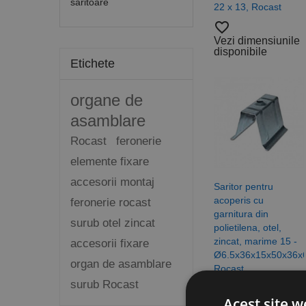
saritoare
22 x 13, Rocast
favorite_border
Vezi dimensiunile
disponibile
Etichete
organe de
asamblare
Rocast
feronerie
elemente fixare
accesorii montaj
Saritor pentru
acoperis cu
feronerie rocast
garnitura din
surub otel zincat
polietilena, otel,
zincat, marime 15 -
accesorii fixare
Ø6.5x36x15x50x36x6
organ de asamblare
Rocast
surub Rocast
favorite_border
Acest site w
Vezi dimensiunile