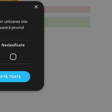
E STOC.
×
n utilizarea site-
 produs.
noastră privind
Neclasificate
EPTĂ TOATE
icate
torului și gestionarea