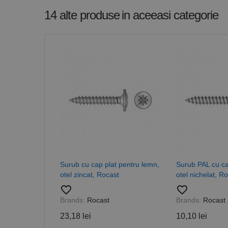
contului. Site-ul web 
14 alte produse
in aceeasi categorie
Nume
CookieScriptConse
PHPSESSID
Nume
PrestaShop-[abcdef
Nume
Furnizor /
Nume
Domeniu
Surub cu cap plat pentru lemn,
Surub PAL cu c
sib_cuid
otel zincat, Rocast
otel nichelat, R
_ga
uuid
MediaMat
sibautoma
favorite_border
favorite_border
Brands:
Rocast
Brands:
Rocast
23,18 lei
10,10 lei
_ga_DLLLWQBGGX