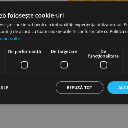
ANUNTA-MA CÂND REVINE P
eb folosește cookie-uri
osește cookie-uri pentru a îmbunătăți experiența utilizatorului. Pri
Te-ai abonat cu succes la acest
unteți de acord cu toate cookie-urile în conformitate cu Politica 
 mai multe
e
De performanță
De targetare
De
Accesorii
funcţionalitate
5, 4.0x50, 5.0x60, 5.0x80, Rocast
IILE
REFUZĂ TOT
ACC
ct necesare
De performanță
De targetare
De funcţionalitate
Neclasif
cesare permit funcționalitatea principală a site-ului web, cum ar fi autentificarea utiliza