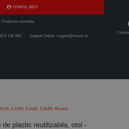

CONTUL MEU
Finalizare comanda
Compa
0372 135 900
Support Online: support@rocast.ro
- 4.0x35, 4.0x50, 5.0x60, 5.0x80, Rocast
de plastic reutilizabila, otel -