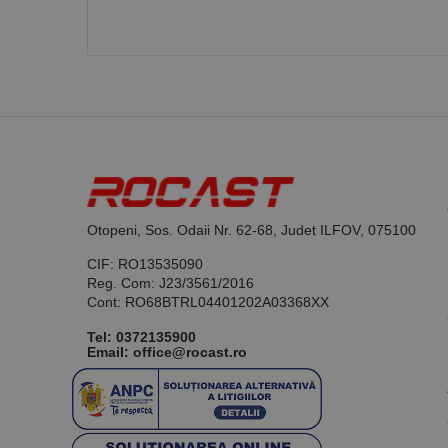
Otopeni, Sos. Odaii Nr. 62-68, Judet ILFOV, 075100
CIF: RO13535090
Reg. Com: J23/3561/2016
Cont: RO68BTRL04401202A03368XX
Tel:
0372135900
Email: office@rocast.ro