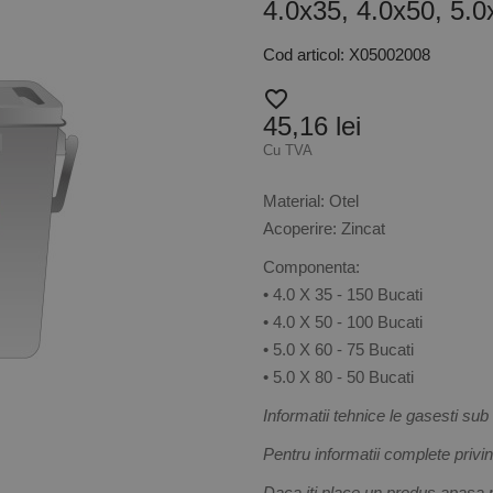
4.0x35, 4.0x50, 5.0
Cod articol: X05002008
favorite_border
45,16 lei
Cu TVA
Material:
Otel
Acoperire:
Zincat
Componenta:
• 4.0 X 35 - 150 Bucati
• 4.0 X 50 - 100 Bucati
• 5.0 X 60 - 75 Bucati
• 5.0 X 80 - 50 Bucati
Informatii tehnice le gasesti sub
Pentru informatii complete privi
Daca iti place un produs apasa 