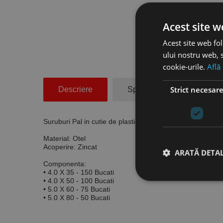
Acest site w
Acest site web fol
ului nostru web, s
cookie-urile.
Află
Strict necesar
Descriere
Specificatii Tehnice
Suruburi Pal in cutie de plastic reutilizabila, otel - 4.0x3
Material:
Otel
Acoperire:
Zincat
ARATĂ DETAL
Componenta:
• 4.0 X 35 - 150 Bucati
• 4.0 X 50 - 100 Bucati
• 5.0 X 60 - 75 Bucati
• 5.0 X 80 - 50 Bucati
Stri
Cookie-urile strict ne