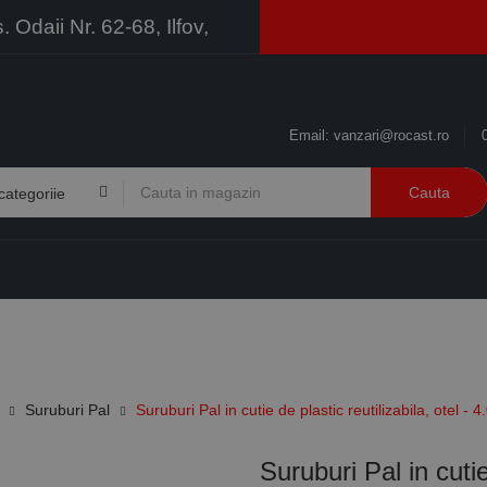
Odaii Nr. 62-68, Ilfov,
Email:
vanzari@rocast.ro
Cauta
BRANDURI
CONTACT
RESURSE
BUSINESS
Suruburi Pal
Suruburi Pal in cutie de plastic reutilizabila, otel 
Suruburi Pal in cutie 