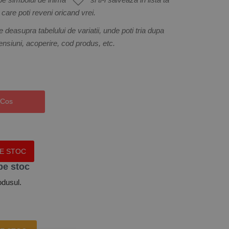
care poti reveni oricand vrei.
e deasupra tabelului de variatii, unde poti tria dupa
mensiuni, acoperire, cod produs, etc.
 Cos
PE STOC
pe stoc
odusul.