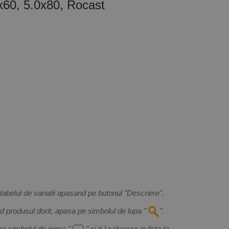
x60, 5.0x80, Rocast
 tabelul de variatii apasand pe butonul "Descriere".
nd produsul dorit, apasa pe simbolul de lupa "
".
pe simbolul de inima "
" si ti-l salveaza in lista ta