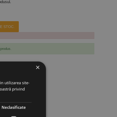
odusul.
E STOC.
 produs.
×
n utilizarea site-
noastră privind
Neclasificate