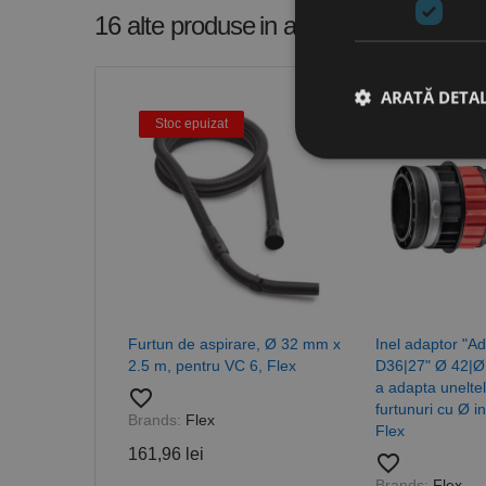
16 alte produse
in aceeasi categorie
ARATĂ DETAL
Stoc epuizat
Stri
Cookie-urile strict ne
contului. Site-ul web 
Nume
CookieScriptConse
Furtun de aspirare, Ø 32 mm x
Inel adaptor "Ad
2.5 m, pentru VC 6, Flex
D36|27" Ø 42|Ø
a adapta unelte
favorite_border
PHPSESSID
furtunuri cu Ø i
Brands:
Flex
Flex
161,96 lei
favorite_border
Brands:
Flex