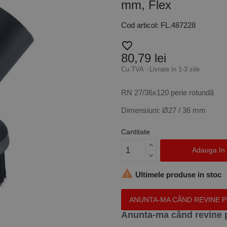
mm, Flex
Cod articol: FL.487228
favorite_border
80,79 lei
Cu TVA
Livrare in 1-3 zile
RN 27/36x120 perie rotundă
Dimensiuni: Ø27 / 36 mm
Cantitate
Adauga In

Ultimele produse in stoc
ANUNTA-MA CÂND REVINE 
Anunta-ma când revine 