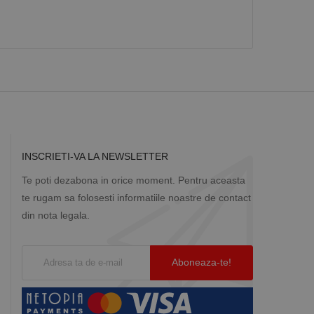
Descriere
ă prin colectarea
ics - care este o
b de date privind
i frecvent utilizat.
rță parte sau de un
rin atribuirea unui
în fiecare solicitare
 despre vizitatori,
INSCRIETI-VA LA NEWSLETTER
a starea sesiunii.
Te poti dezabona in orice moment. Pentru aceasta
te rugam sa folosesti informatiile noastre de contact
din nota legala.