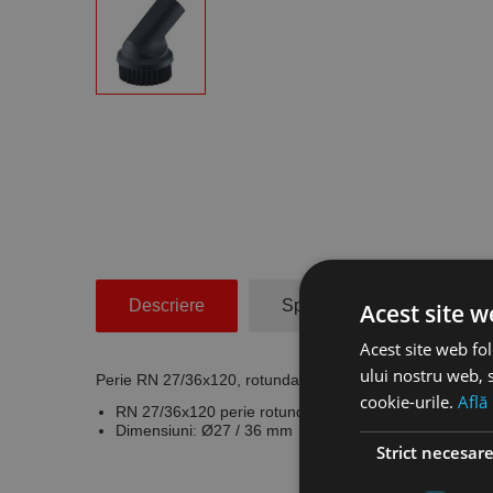
Descriere
Specificatii Tehnice
Acest site w
Acest site web fol
ului nostru web, s
Perie RN 27/36x120, rotunda, dimensiuni Ø27 / 36 mm, 
cookie-urile.
Află
RN 27/36x120 perie rotundă
Dimensiuni: Ø27 / 36 mm
Strict necesar