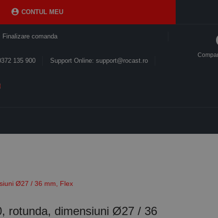

CONTUL MEU
Finalizare comanda
Compa
0372 135 900
Support Online: support@rocast.ro
siuni Ø27 / 36 mm, Flex
, rotunda, dimensiuni Ø27 / 36