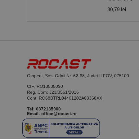
80,79 lei
Nume
PrestaShop-[abcdef
Nume
Furnizor /
Nume
Domeniu
sib_cuid
_ga
uuid
MediaMat
sibautoma
_ga_DLLLWQBGGX
Otopeni, Sos. Odaii Nr. 62-68, Judet ILFOV, 075100
CIF: RO13535090
Reg. Com: J23/3561/2016
Cont: RO68BTRL04401202A03368XX
Tel:
0372135900
Email: office@rocast.ro