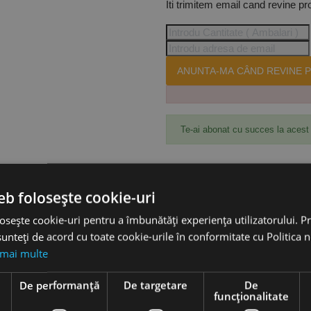
Iti trimitem email cand revine pr
ANUNTA-MA CÂND REVINE P
Te-ai abonat cu succes la acest
Accesorii
eb folosește cookie-uri
osește cookie-uri pentru a îmbunătăți experiența utilizatorului. Pri
unteți de acord cu toate cookie-urile în conformitate cu Politica 
Flex
 mai multe
e
De performanță
De targetare
De
funcţionalitate