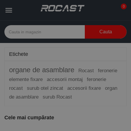
0

Cauta
Etichete
organe de asamblare
Rocast
feronerie
elemente fixare
accesorii montaj
feronerie
rocast
surub otel zincat
accesorii fixare
organ
de asamblare
surub Rocast
Cele mai cumpărate