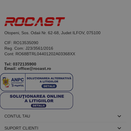
Acesta este un
identificator
de scop
general
utilizat pentru
menținerea
variabilelor de
sesiune ale
Otopeni, Sos. Odaii Nr. 62-68, Judet ILFOV, 075100
utilizatorului.
În mod
normal, este
CIF: RO13535090
un număr
Reg. Com: J23/3561/2016
generat
aleatoriu,
Cont: RO68BTRL04401202A03368XX
modul în care
este utilizat
Tel:
0372135900
poate fi
Email: office@rocast.ro
specific site-
ului, dar un
bun exemplu
este
menținerea
stării de
conectare
pentru un
utilizator între
pagini.

CONTUL TAU

SUPORT CLIENTI