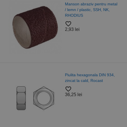
Manson abraziv pentru metal
/ lemn / plastic, SSH, NK,
RHODIUS
favorite_border
2,93 lei
Piulita hexagonala DIN 934,
zincat la cald, Rocast
favorite_border
36,25 lei