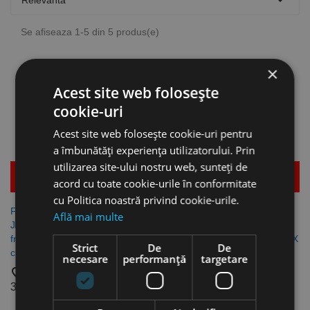

Relevanta
Se afiseaza 1-5 din 5 produs(e)
×
Acest site web folosește
cookie-uri
Acest site web folosește cookie-uri pentru
a îmbunătăți experiența utilizatorului. Prin
utilizarea site-ului nostru web, sunteți de
Mai multe detalii
Mai multe detalii
acord cu toate cookie-urile în conformitate
cu Politica noastră privind cookie-urile.
Fierastrau pendular modelul
Fierastrau pendular modelul
Află mai multe
JS EC/5.0 Set, 18 V - 5.0 Ah,
JS EC C, frecventa 0 - 3500
frecventa 0 - 3500 taieri/min,
taieri/min, cursa 26 mm, FLEX
Strict
De
De
cursa 26 mm, FLEX
favorite_border
necesare
performanță
targetare
favorite_border
1.608,84 lei
3.398,71 lei