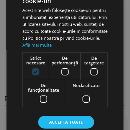
cookie-uri
Acest site web folosește cookie-uri pentru
a îmbunătăți experiența utilizatorului. Prin
Sarma de insertie tip "S",
utilizarea site-ului nostru web, sunteți de
Metric / Metric Fin, DIN 8140
acord cu toate cookie-urile în conformitate
pentru filete M 26 - M 36, otel
inoxidabil, Volkel
cu Politica noastră privind cookie-urile.
favorite_border
Află mai multe
3,94 lei
Strict
De
De
necesare
performanță
targetare
De
Neclasificate
funcţionalitate
Pistol pentru nituri
ACCEPTĂ TOATE
Selectați o categorie.