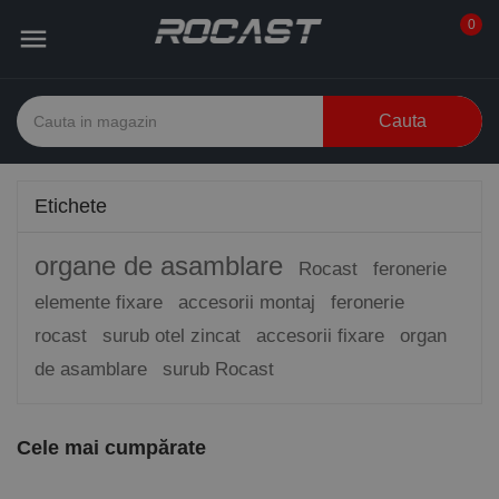
0

Cauta
Etichete
organe de asamblare
Rocast
feronerie
elemente fixare
accesorii montaj
feronerie
rocast
surub otel zincat
accesorii fixare
organ
de asamblare
surub Rocast
Cele mai cumpărate