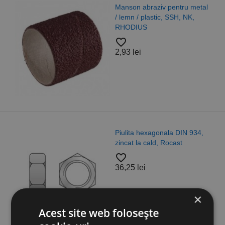
Manson abraziv pentru metal
/ lemn / plastic, SSH, NK,
RHODIUS
favorite_border
2,93 lei
Piulita hexagonala DIN 934,
zincat la cald, Rocast
favorite_border
36,25 lei
×
Acest site web folosește