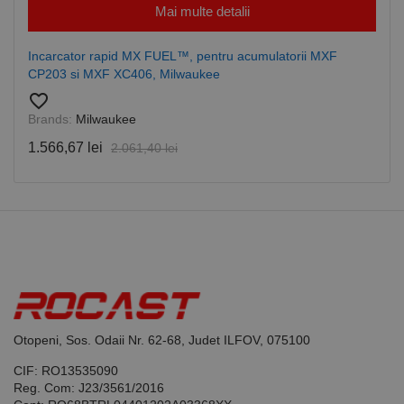
este utilizat
www.rocast.ro
Mai multe detalii
de serviciul
Cookie-
Script.com
pentru a
Incarcator rapid MX FUEL™, pentru acumulatorii MXF
aminti
CP203 si MXF XC406, Milwaukee
preferințele
de
favorite_border
consimțământ
ale cookie-
Brands:
Milwaukee
urilor
vizitatorilor.
1.566,67 lei
2.061,40 lei
Este necesar
ca bannerul
cookie
Cookie-
Script.com să
funcționeze
corect.
Google
Privacy Policy
PHPSESSID
65 ani 8
Cookie
PHP.net
luni
generat de
www.rocast.ro
aplicații
bazate pe
limbajul PHP.
Acesta este un
identificator
Otopeni, Sos. Odaii Nr. 62-68, Judet ILFOV, 075100
de scop
general
CIF: RO13535090
utilizat pentru
menținerea
Reg. Com: J23/3561/2016
variabilelor de