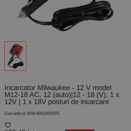
Incarcator Milwaukee - 12 V model
M12-18 AC, 12 (auto)|12 - 18 (V), 1 x
12V | 1 x 18V posturi de incarcare
Cod articol: MW.4932459205
favorite_border