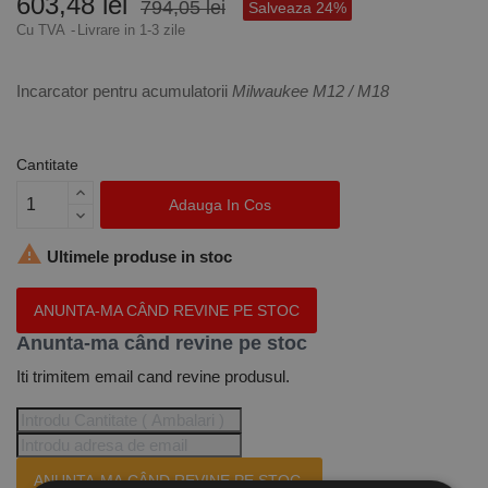
603,48 lei
794,05 lei
Salveaza 24%
Cu TVA
Livrare in 1-3 zile
Incarcator pentru acumulatorii
Milwaukee M12 / M18
Cantitate
Adauga In Cos

Ultimele produse in stoc
ANUNTA-MA CÂND REVINE PE STOC
Anunta-ma când revine pe stoc
Iti trimitem email cand revine produsul.
ANUNTA-MA CÂND REVINE PE STOC.