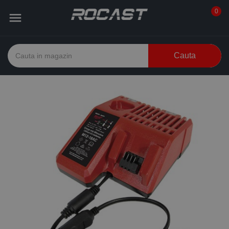
0

Cauta