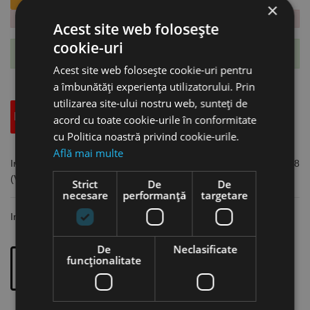
×
Acest site web folosește
cookie-uri
Te-ai abonat cu succes la acest produs.
Acest site web folosește cookie-uri pentru
a îmbunătăți experiența utilizatorului. Prin
utilizarea site-ului nostru web, sunteți de
Descriere
Specificatii Tehnice
Accesorii
acord cu toate cookie-urile în conformitate
cu Politica noastră privind cookie-urile.
Află mai multe
Incarcator Milwaukee - 12 V model M12-18 AC, 12 (auto)|12 - 18
(V), 1 x 12V | 1 x 18V posturi de incarcare
Strict
De
De
necesare
performanță
targetare
Incarcator pentru acumulatorii
Milwaukee M12 / M18
De
Neclasificate
funcţionalitate