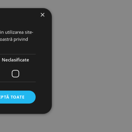
×
n utilizarea site-
noastră privind
Neclasificate
EPTĂ TOATE
icate