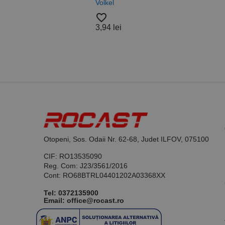
Volkel
Alam
_ga_DLLLWQBGGX
Nylo
favorite_border
Roca
3,94 lei
favorite_border
37,5
Otopeni, Sos. Odaii Nr. 62-68, Judet ILFOV, 075100
CIF: RO13535090
Reg. Com: J23/3561/2016
Cont: RO68BTRL04401202A03368XX
Tel:
0372135900
Email: office@rocast.ro