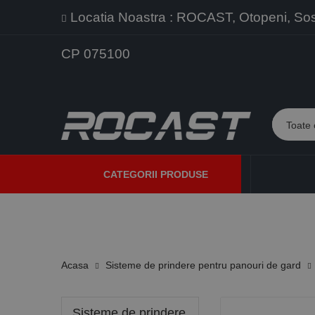
Locatia Noastra : ROCAST, Otopeni, Sos. 
CP 075100
CATEGORII PRODUSE
PROMOTII
PRODUSE NOI
PROGRAME DE VANZARE
Acasa
Sisteme de prindere pentru panouri de gard
Sisteme de prindere