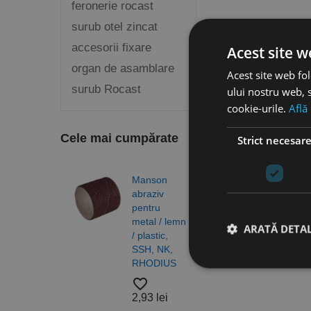
feronerie rocast
surub otel zincat
accesorii fixare
Acest site w
organ de asamblare
Acest site web fol
surub Rocast
ului nostru web, s
cookie-urile.
Află
Cele mai cumpărate
Strict necesar
Manson
Burg
abraziv
elico
pentru
DIN 3
metal / lemn
N, H
ARATĂ DETAL
/ plastic,
gam
SSH, NK,
profe
RHODIUS
RUK
favorite_border
favorite_border
Stri
2,93 lei
4,83