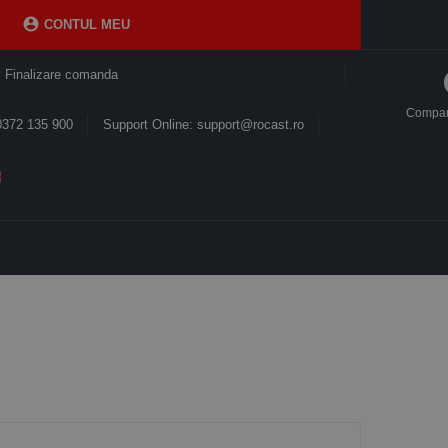

CONTUL MEU
Finalizare comanda
Compa
0372 135 900
Support Online: support@rocast.ro