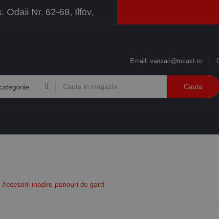
Odaii Nr. 62-68, Ilfov,
Email:
vanzari@rocast.ro
Cauta
BRANDURI
CONTACT
RESURSE
BUSINESS
Accesorii inadire panouri de gard