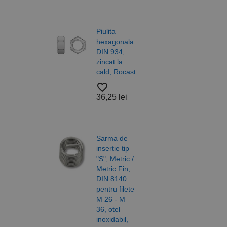
Cookie-urile strict ne
contului. Site-ul web 
Piulita
Piuli
Nume
hexagonala
hexa
DIN 934,
cu
CookieScriptConse
zincat la
auto
cald, Rocast
DIN 
otel 
PHPSESSID
favorite_border
6/10,
36,25 lei
A2 R
favorite_border
18,2
Sarma de
insertie tip
Nume
"S", Metric /
PrestaShop-[abcdef
Nume
Furnizor /
Metric Fin,
Saib
Nume
Domeniu
sib_cuid
DIN 8140
forma
_ga
uuid
MediaMat
pentru filete
DIN 
sibautoma
M 26 - M
ISO 
36, otel
otel,
inoxidabil,
A4/A