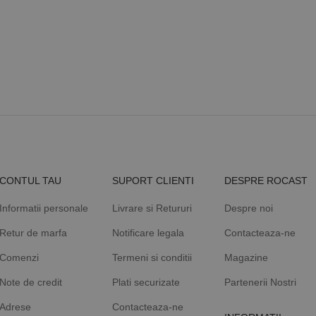
a,
.rocast.ro
2 ani
Acest cookie este folosit de Google Analytics pentru a persist
n,
st
2 lei
CONTUL TAU
SUPORT CLIENTI
DESPRE ROCAST
Informatii personale
Livrare si Retururi
Despre noi
Retur de marfa
Notificare legala
Contacteaza-ne
Comenzi
Termeni si conditii
Magazine
Note de credit
Plati securizate
Partenerii Nostri
Adrese
Contacteaza-ne