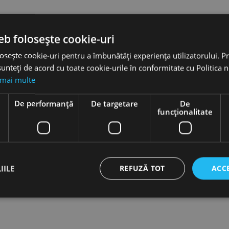
eb folosește cookie-uri
osește cookie-uri pentru a îmbunătăți experiența utilizatorului. Pri
unteți de acord cu toate cookie-urile în conformitate cu Politica 
 mai multe
e
De performanță
De targetare
De
funcţionalitate
hie
Burghie
idale,
elicoidale,
38, tip
DIN 338, tip
SS-G -
VA, HSSE-
IILE
REFUZĂ TOT
ACC
a
Co 5 -
sionala,
gama
O
profesionala,
RUKO
favorite_border
ct necesare
De performanță
De targetare
De funcţionalitate
Neclasif
 lei