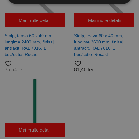
Strict necesare
De performanță
Mai multe detalii
Mai multe detalii
De targetare
De funcţionalitate
Neclasificate
Stalp, teava 60 x 40 mm,
Stalp, teava 60 x 40 mm,
lungime 2400 mm, finisaj
lungime 2600 mm, finisaj
Cookie-urile strict necesare permit funcționalitatea
antracit, RAL 7016, 1
antracit, RAL 7016, 1
principală a site-ului web, cum ar fi autentificarea
buc/cutie, Rocast
buc/cutie, Rocast
utilizatorului și gestionarea contului. Site-ul web nu
poate fi utilizat corect fără cookie-uri strict necesare.
favorite_border
favorite_border
75,54 lei
81,46 lei
Furnizor /
Nume
Expirare
Descriere
Domeniu
CookieScriptConsent
1 lună
Acest cookie
CookieScript
este utilizat
www.rocast.ro
de serviciul
Cookie-
Script.com
pentru a
aminti
preferințele
de
consimțământ
ale cookie-
Mai multe detalii
urilor
vizitatorilor.