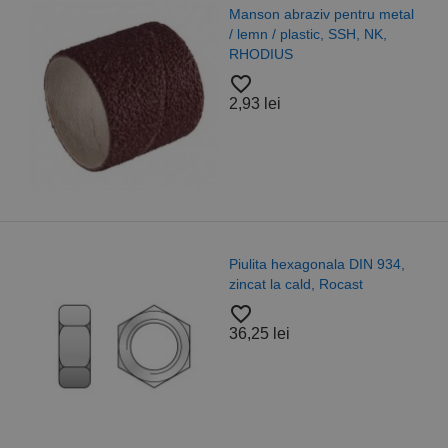
Manson abraziv pentru metal
/ lemn / plastic, SSH, NK,
RHODIUS
favorite_border
2,93 lei
Piulita hexagonala DIN 934,
zincat la cald, Rocast
favorite_border
36,25 lei