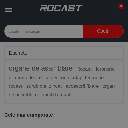
0

Cauta
Etichete
organe de asamblare
Rocast
feronerie
elemente fixare
accesorii montaj
feronerie
rocast
surub otel zincat
accesorii fixare
organ
de asamblare
surub Rocast
Cele mai cumpărate