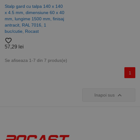
Este necesar
ca bannerul
Stalp gard cu talpa 140 x 140
cookie
x 4.5 mm, dimensiune 60 x 40
Cookie-
mm, lungime 1500 mm, finisaj
Script.com să
funcționeze
antracit, RAL 7016, 1
corect.
Google
buc/cutie, Rocast
Privacy Policy
PHPSESSID
65 ani 8
Cookie
PHP.net
favorite_border
luni
generat de
www.rocast.ro
aplicații
57,29 lei
bazate pe
limbajul PHP.
Acesta este un
Se afiseaza 1-7 din 7 produs(e)
identificator
de scop
general
1
utilizat pentru
menținerea
variabilelor de
sesiune ale
utilizatorului.

Inapoi sus
În mod
normal, este
un număr
generat
aleatoriu,
modul în care
este utilizat
poate fi
specific site-
ului, dar un