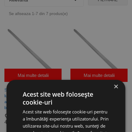

Relevanta
Se afiseaza 1-7 din 7 produs(e)
Mai multe detalii
Mai multe detalii
×
Stalp, teava 40 x 40 mm,
Stalp, teava 60 x 40 mm,
Acest site web folosește
lungime 2000 mm, finisaj
lungime 1500 mm, finisaj
cookie-uri
antracit, RAL 7016, 1
antracit, RAL 7016, 1
buc/cutie, Rocast
buc/cutie, Rocast
Acest site web folosește cookie-uri pentru
favorite_border
favorite_border
a îmbunătăți experiența utilizatorului. Prin
48,39 lei
47,12 lei
utilizarea site-ului nostru web, sunteți de