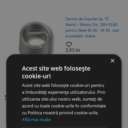
Sarma de insertie tip "S",
Metric / Metric Fin, DIN 8140
pentru filete M 26 - M 36, otel
inoxidabil, Volkel
favorite_border
3,93 lei
×
Acest site web folosește
cookie-uri
Acest site web folosește cookie-uri pentru
a îmbunătăți experiența utilizatorului. Prin
Suporturi simple, zincate
utilizarea site-ului nostru web, sunteți de
acord cu toate cookie-urile în conformitate
cu Politica noastră privind cookie-urile.
Află mai multe