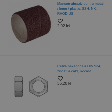
Manson abraziv pentru metal
/ lemn / plastic, SSH, NK,
RHODIUS
favorite_border
2,92 lei
Piulita hexagonala DIN 934,
zincat la cald, Rocast
favorite_border
36,20 lei