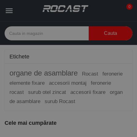
0

Cauta
Etichete
organe de asamblare
Rocast
feronerie
elemente fixare
accesorii montaj
feronerie
rocast
surub otel zincat
accesorii fixare
organ
de asamblare
surub Rocast
Cele mai cumpărate