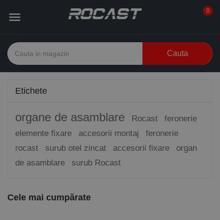
0

Cauta
Etichete
organe de asamblare
Rocast
feronerie
elemente fixare
accesorii montaj
feronerie
rocast
surub otel zincat
accesorii fixare
organ
de asamblare
surub Rocast
Cele mai cumpărate