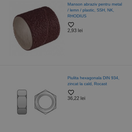
Manson abraziv pentru metal
/ lemn / plastic, SSH, NK,
RHODIUS
favorite_border
2,93 lei
Piulita hexagonala DIN 934,
zincat la cald, Rocast
favorite_border
36,22 lei