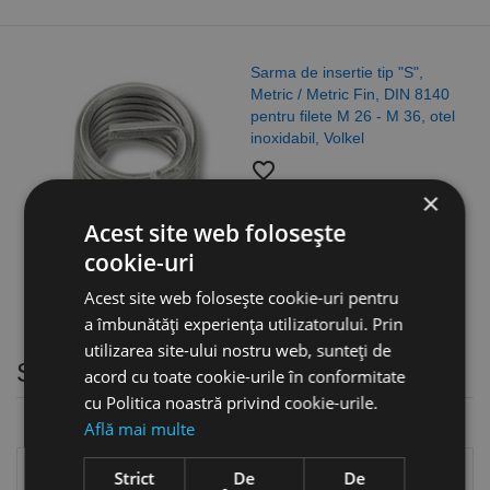
Sarma de insertie tip "S",
Metric / Metric Fin, DIN 8140
pentru filete M 26 - M 36, otel
inoxidabil, Volkel
favorite_border
3,94 lei
×
Acest site web folosește
cookie-uri
Acest site web folosește cookie-uri pentru
a îmbunătăți experiența utilizatorului. Prin
utilizarea site-ului nostru web, sunteți de
Seturi inadire panouri
acord cu toate cookie-urile în conformitate
cu Politica noastră privind cookie-urile.
Află mai multe
Strict
De
De