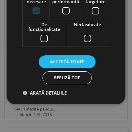
necesare
performanță
targetare
De
Neclasificate
funcţionalitate
Seturi inadire panouri,
Seturi inadire panouri,
zincate
verzi, RAL 6005
ACCEPTĂ TOATE
REFUZĂ TOT
ARATĂ DETALIILE
Seturi inadire panouri,
antracit, RAL 7016
Strict necesare
De performanță
De targetare
De funcţionalitate