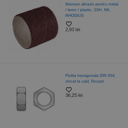
Manson abraziv pentru metal
/ lemn / plastic, SSH, NK,
RHODIUS
favorite_border
2,93 lei
Piulita hexagonala DIN 934,
zincat la cald, Rocast
favorite_border
36,25 lei