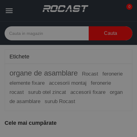
0

Cauta
Etichete
organe de asamblare
Rocast
feronerie
elemente fixare
accesorii montaj
feronerie
rocast
surub otel zincat
accesorii fixare
organ
de asamblare
surub Rocast
Cele mai cumpărate