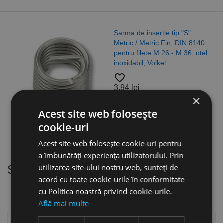
Sarma de insertie tip "S",
Metric / Metric Fin, DIN 8140
pentru filete M 26 - M 36, otel
inoxidabil, Volkel
favorite_border
3,94 lei
×
Acest site web folosește
cookie-uri
Acest site web folosește cookie-uri pentru
a îmbunătăți experiența utilizatorului. Prin
utilizarea site-ului nostru web, sunteți de
Seturi inadire panouri, zincate
acord cu toate cookie-urile în conformitate
cu Politica noastră privind cookie-urile.
Află mai multe