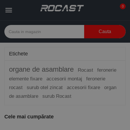
0

Cauta
Etichete
organe de asamblare
Rocast
feronerie
elemente fixare
accesorii montaj
feronerie
rocast
surub otel zincat
accesorii fixare
organ
de asamblare
surub Rocast
Cele mai cumpărate