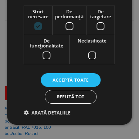
Strict
De
De

Relevanta
necesare
performanță
targetare
Se afiseaza 1-1 din 1 produs(e)
De
Neclasificate
funcţionalitate
ACCEPTĂ TOATE
Mai multe detalii
REFUZĂ TOT
Set inadire panouri de gard, 2
ARATĂ DETALIILE
cleme de 20 x 20 x 2.5 mm,
pop-nit Ø 4 x 12 mm, finisaj
antracit, RAL 7016, 100
buc/cutie, Rocast
Strict necesare
De performanță