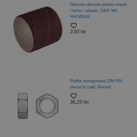
Manson abraziv pentru metal
/ lemn / plastic, SSH, NK,
RHODIUS
favorite_border
2,93 lei
Piulita hexagonala DIN 934,
zincat la cald, Rocast
favorite_border
36,25 lei