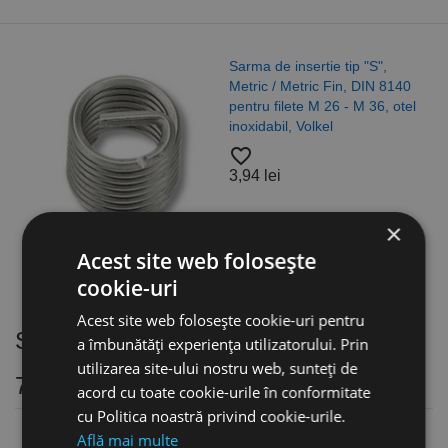
Sarma de insertie tip "S",
Metric / Metric Fin, DIN 8140
pentru filete M 26 - M 36, otel
inoxidabil, Volkel
favorite_border
3,94 lei
×
Acest site web folosește
cookie-uri
Acest site web folosește cookie-uri pentru
Seturi inadire panouri, antracit, RAL
a îmbunătăți experiența utilizatorului. Prin
utilizarea site-ului nostru web, sunteți de
7016
acord cu toate cookie-urile în conformitate
cu Politica noastră privind cookie-urile.
Află mai multe