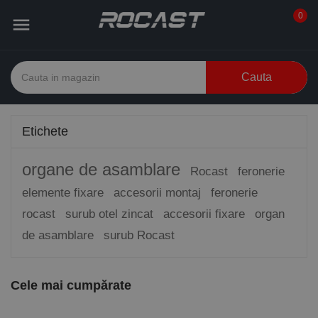
0

Cauta
Etichete
organe de asamblare
Rocast
feronerie
elemente fixare
accesorii montaj
feronerie
rocast
surub otel zincat
accesorii fixare
organ
de asamblare
surub Rocast
Cele mai cumpărate