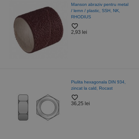
Manson abraziv pentru metal
/ lemn / plastic, SSH, NK,
RHODIUS
favorite_border
2,93 lei
Piulita hexagonala DIN 934,
zincat la cald, Rocast
favorite_border
36,25 lei