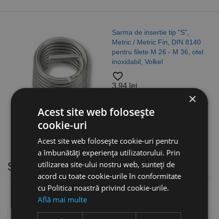
Sarma de insertie tip "S",
Metric / Metric Fin, DIN 8140
pentru filete M 26 - M 36, otel
inoxidabil, Volkel
favorite_border
3,94 lei
×
Acest site web folosește
cookie-uri
Acest site web folosește cookie-uri pentru
a îmbunătăți experiența utilizatorului. Prin
utilizarea site-ului nostru web, sunteți de
Stalpi rotunzi antracit, RAL 7016
acord cu toate cookie-urile în conformitate
cu Politica noastră privind cookie-urile.
Află mai multe