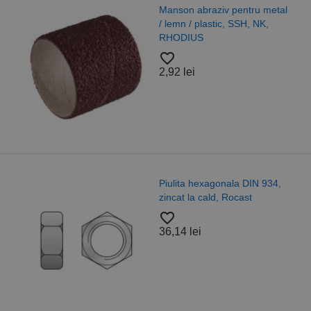
Manson abraziv pentru metal
/ lemn / plastic, SSH, NK,
RHODIUS
favorite_border
2,92 lei
Piulita hexagonala DIN 934,
zincat la cald, Rocast
favorite_border
36,14 lei