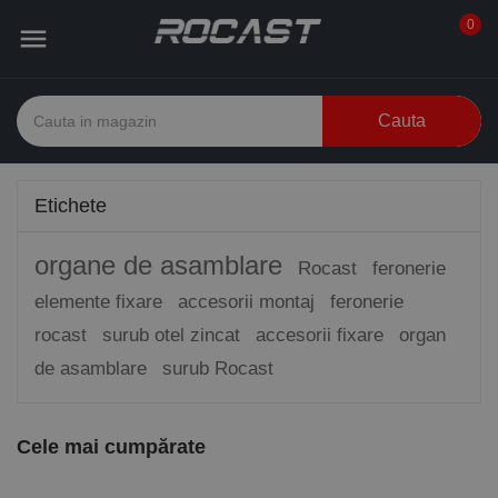
0

Cauta
Etichete
organe de asamblare
Rocast
feronerie
elemente fixare
accesorii montaj
feronerie
rocast
surub otel zincat
accesorii fixare
organ
de asamblare
surub Rocast
Cele mai cumpărate