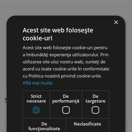
Sarma de insertie tip "S",
×
Metric / Metric Fin, DIN 8140
Acest site web folosește
pentru filete M 26 - M 36, otel
cookie-uri
inoxidabil, Volkel
favorite_border
Acest site web folosește cookie-uri pentru
3,93 lei
a îmbunătăți experiența utilizatorului. Prin
utilizarea site-ului nostru web, sunteți de
acord cu toate cookie-urile în conformitate
cu Politica noastră privind cookie-urile.
Află mai multe
Strict
De
De
Suporturi duble
necesare
performanță
targetare
De
Neclasificate
funcţionalitate