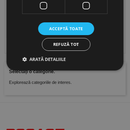
ACCEPTĂ TOATE
Suporturi duble zincate
Suporturi duble, verzi,
REFUZĂ TOT
RAL 6005
ARATĂ DETALIILE
Selectați o categorie.
Explorează categoriile de interes.
Strict necesare
De performanță
De targetare
De funcţionalitate
Neclasificate
Cookie-urile strict necesare permit funcționalitatea
principală a site-ului web, cum ar fi autentificarea
utilizatorului și gestionarea contului. Site-ul web nu
poate fi utilizat corect fără cookie-uri strict necesare.