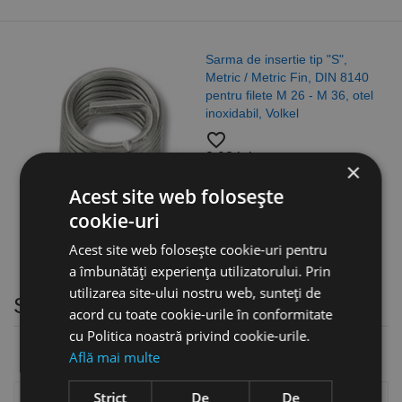
Sarma de insertie tip "S",
Metric / Metric Fin, DIN 8140
pentru filete M 26 - M 36, otel
inoxidabil, Volkel
favorite_border
3,93 lei
×
Acest site web folosește
cookie-uri
Acest site web folosește cookie-uri pentru
a îmbunătăți experiența utilizatorului. Prin
utilizarea site-ului nostru web, sunteți de
Suporturi tip V, zincate la cald
acord cu toate cookie-urile în conformitate
cu Politica noastră privind cookie-urile.
Află mai multe
Strict
De
De