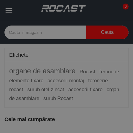
0

Cauta
Etichete
organe de asamblare
Rocast
feronerie
elemente fixare
accesorii montaj
feronerie
rocast
surub otel zincat
accesorii fixare
organ
de asamblare
surub Rocast
Cele mai cumpărate