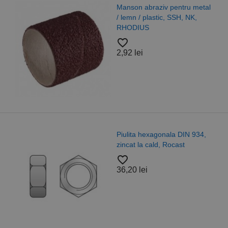
Manson abraziv pentru metal
/ lemn / plastic, SSH, NK,
RHODIUS
favorite_border
2,92 lei
Piulita hexagonala DIN 934,
zincat la cald, Rocast
favorite_border
36,20 lei