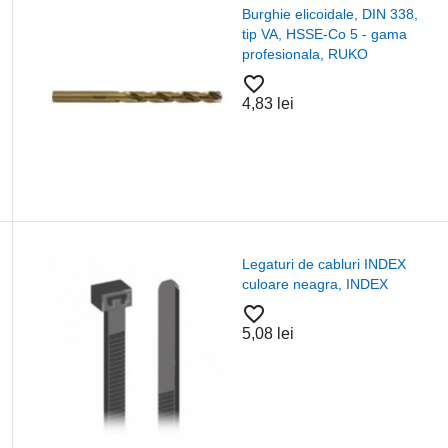
Burghie elicoidale, DIN 338,
tip VA, HSSE-Co 5 - gama
profesionala, RUKO
favorite_border
4,83 lei
Legaturi de cabluri INDEX
culoare neagra, INDEX
favorite_border
5,08 lei