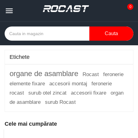
0

Cauta
Etichete
organe de asamblare
Rocast
feronerie
elemente fixare
accesorii montaj
feronerie
rocast
surub otel zincat
accesorii fixare
organ
de asamblare
surub Rocast
Cele mai cumpărate