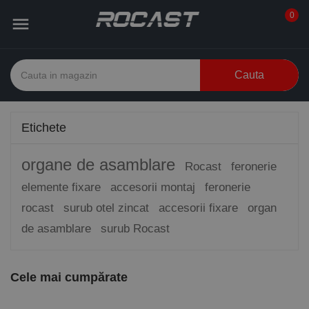
0

Cauta
Etichete
organe de asamblare
Rocast
feronerie
elemente fixare
accesorii montaj
feronerie
rocast
surub otel zincat
accesorii fixare
organ
de asamblare
surub Rocast
Cele mai cumpărate