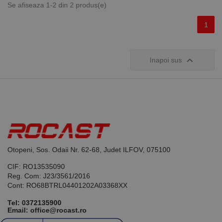
Se afiseaza 1-2 din 2 produs(e)
Neclasificate
1
Cookie-urile strict necesare permit funcționalitatea
principală a site-ului web, cum ar fi autentificarea
utilizatorului și gestionarea contului. Site-ul web nu
poate fi utilizat corect fără cookie-uri strict necesare.

Inapoi sus
Furnizor /
Nume
Expirare
Descriere
Domeniu
CookieScriptConsent
1 lună
Acest cookie
CookieScript
este utilizat
www.rocast.ro
de serviciul
Cookie-
Script.com
pentru a
aminti
preferințele
de
Otopeni, Sos. Odaii Nr. 62-68, Judet ILFOV, 075100
consimțământ
ale cookie-
urilor
CIF: RO13535090
vizitatorilor.
Reg. Com: J23/3561/2016
Este necesar
Cont: RO68BTRL04401202A03368XX
ca bannerul
cookie
Cookie-
Tel:
0372135900
Script.com să
Email: office@rocast.ro
funcționeze
corect.