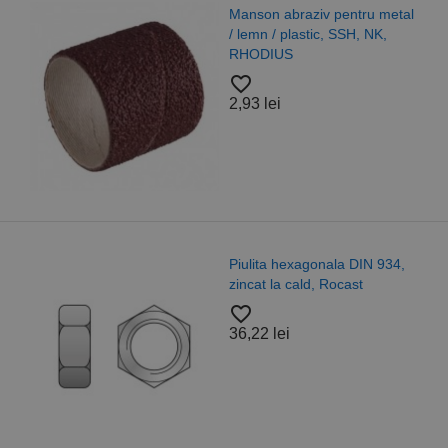
Manson abraziv pentru metal
/ lemn / plastic, SSH, NK,
RHODIUS
favorite_border
2,93 lei
Piulita hexagonala DIN 934,
zincat la cald, Rocast
favorite_border
36,22 lei