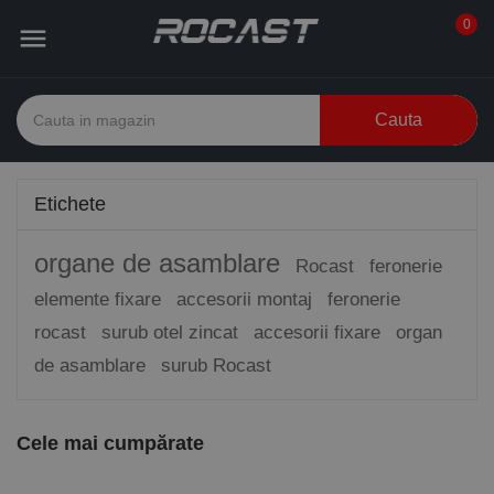
0

Cauta
Etichete
organe de asamblare
Rocast
feronerie
elemente fixare
accesorii montaj
feronerie
rocast
surub otel zincat
accesorii fixare
organ
de asamblare
surub Rocast
Cele mai cumpărate