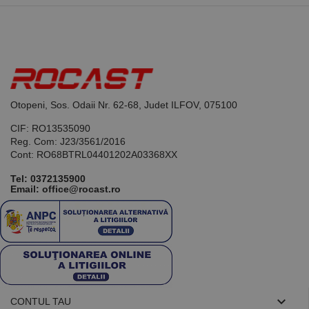
limbajul PHP.
Acesta este un
identificator
de scop
general
utilizat pentru
menținerea
variabilelor de
sesiune ale
utilizatorului.
În mod
Otopeni, Sos. Odaii Nr. 62-68, Judet ILFOV, 075100
normal, este
un număr
CIF: RO13535090
generat
aleatoriu,
Reg. Com: J23/3561/2016
modul în care
Cont: RO68BTRL04401202A03368XX
este utilizat
poate fi
specific site-
Tel:
0372135900
ului, dar un
Email: office@rocast.ro
bun exemplu
este
menținerea
stării de
conectare
pentru un
utilizator între
pagini.

CONTUL TAU