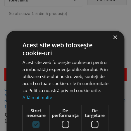

Relevanta
Se afiseaza 1-5 din 5 produs(e)
×
Acest site web folosește
cookie-uri
Acest site web folosește cookie-uri pentru
a îmbunătăți experiența utilizatorului. Prin
Mai multe detalii
Mai multe detalii
utilizarea site-ului nostru web, sunteți de
acord cu toate cookie-urile în conformitate
Clema 25 x 20 mm cu surub
Clema 25 x 20 mm cu surub
cu Politica noastră privind cookie-urile.
M6 6.3 x 25 mm, pentru
M6 6.3 x 25 mm, pentru
Află mai multe
panouri gard, finisaj zincat,
panouri gard, finisaj zincat, 20
100 buc/cutie, Rocast
buc/cutie, Rocast
Strict
De
De
favorite_border
favorite_border
necesare
performanță
targetare
123,81 lei
30,90 lei