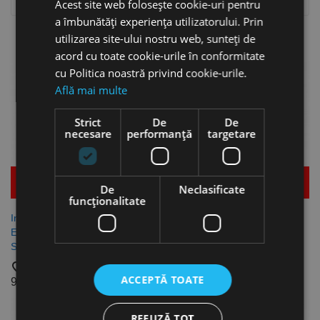

Relevanta
Acest site web folosește cookie-uri pentru
a îmbunătăți experiența utilizatorului. Prin
Se afiseaza 1-4 din 4 produs(e)
utilizarea site-ului nostru web, sunteți de
acord cu toate cookie-urile în conformitate
cu Politica noastră privind cookie-urile.
Află mai multe
Strict
De
De
necesare
performanță
targetare
Mai multe detalii
Mai multe detalii
De
Neclasificate
funcţionalitate
Invertor standard, model
Invertor standard, model
EASY-STICK 141,
EASY-STICK 161,
Schweisskraft
Schweisskraft
favorite_border
favorite_border
ACCEPTĂ TOATE
934,77 lei
1.119,19 lei
Stoc epuizat
REFUZĂ TOT