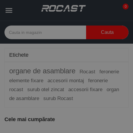
0

Cauta
Etichete
organe de asamblare
Rocast
feronerie
elemente fixare
accesorii montaj
feronerie
rocast
surub otel zincat
accesorii fixare
organ
de asamblare
surub Rocast
Cele mai cumpărate