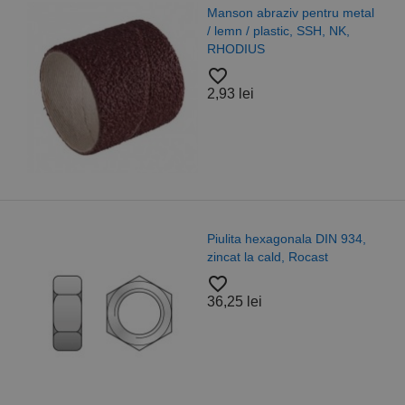
Manson abraziv pentru metal
/ lemn / plastic, SSH, NK,
RHODIUS
favorite_border
2,93 lei
Piulita hexagonala DIN 934,
zincat la cald, Rocast
favorite_border
36,25 lei