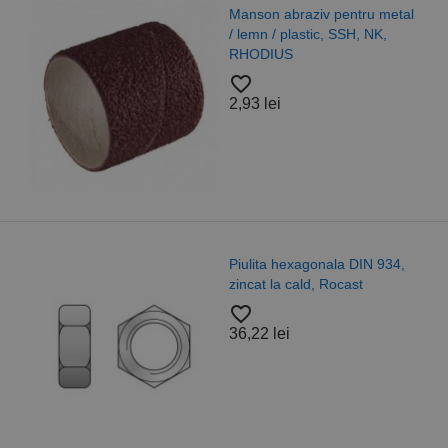
Manson abraziv pentru metal
/ lemn / plastic, SSH, NK,
RHODIUS
favorite_border
2,93 lei
Piulita hexagonala DIN 934,
zincat la cald, Rocast
favorite_border
36,22 lei