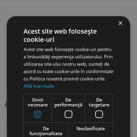
Sarma de insertie tip "S",
×
Metric / Metric Fin, DIN 8140
Acest site web folosește
pentru filete M 26 - M 36, otel
cookie-uri
inoxidabil, Volkel
favorite_border
Acest site web folosește cookie-uri pentru
3,94 lei
a îmbunătăți experiența utilizatorului. Prin
utilizarea site-ului nostru web, sunteți de
acord cu toate cookie-urile în conformitate
cu Politica noastră privind cookie-urile.
Află mai multe
Strict
De
De
Arzatoare si accesorii pentru arzatoare
necesare
performanță
targetare
De
Neclasificate
funcţionalitate