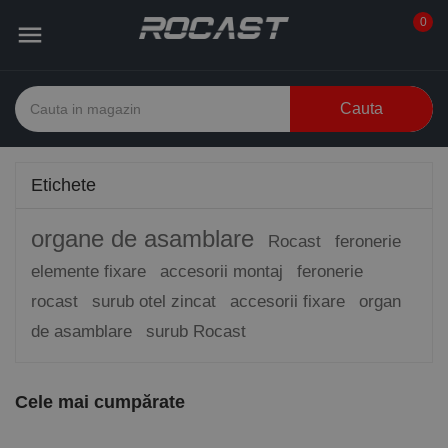
0

Cauta
Etichete
organe de asamblare
Rocast
feronerie
elemente fixare
accesorii montaj
feronerie
rocast
surub otel zincat
accesorii fixare
organ
de asamblare
surub Rocast
Cele mai cumpărate