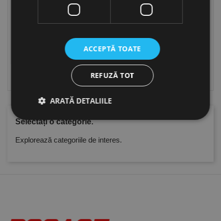
ACCEPTĂ TOATE
Arzatoare
Consumabile si accesorii
REFUZĂ TOT
pentru arzatoare
ARATĂ DETALIILE
Selectați o categorie.
Explorează categoriile de interes.
Strict necesare
De performanță
De targetare
De funcţionalitate
Neclasificate
Cookie-urile strict necesare permit funcționalitatea
principală a site-ului web, cum ar fi autentificarea
utilizatorului și gestionarea contului. Site-ul web nu
poate fi utilizat corect fără cookie-uri strict necesare.