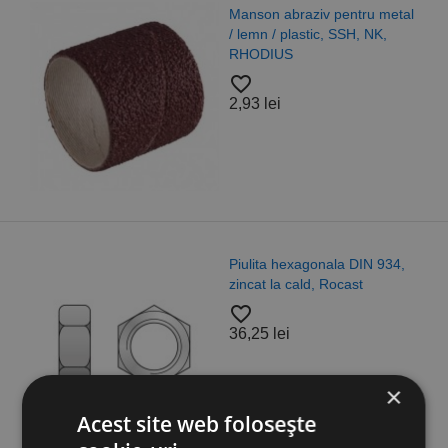
Manson abraziv pentru metal
/ lemn / plastic, SSH, NK,
RHODIUS
favorite_border
2,93 lei
Piulita hexagonala DIN 934,
zincat la cald, Rocast
favorite_border
36,25 lei
×
Acest site web folosește