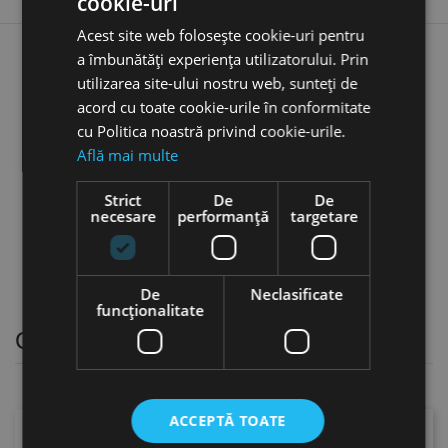
cookie-uri
Acest site web folosește cookie-uri pentru
a îmbunătăți experiența utilizatorului. Prin
Sarma de insertie tip "S",
utilizarea site-ului nostru web, sunteți de
Metric / Metric Fin, DIN 8140
acord cu toate cookie-urile în conformitate
pentru filete M 26 - M 36, otel
inoxidabil, Volkel
cu Politica noastră privind cookie-urile.
favorite_border
Află mai multe
3,94 lei
Strict
De
De
necesare
performanță
targetare
De
Neclasificate
funcţionalitate
Capse
ACCEPTĂ TOATE
Selectați o categorie.