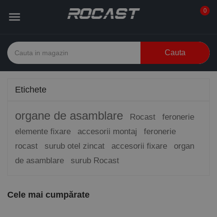
0

Cauta
Etichete
organe de asamblare
Rocast
feronerie
elemente fixare
accesorii montaj
feronerie
rocast
surub otel zincat
accesorii fixare
organ
de asamblare
surub Rocast
Cele mai cumpărate