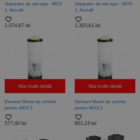
Separator de ulei-apa - WOS
Separator de ulei-apa - WOS
aminti
preferințele
1, Aircraft
2, Aircraft
de
consimțământ
favorite_border
favorite_border
ale cookie-
1.074,67 lei
1.303,61 lei
urilor
vizitatorilor.
Este necesar
ca bannerul
cookie
Cookie-
Script.com să
funcționeze
corect.
Google
Privacy Policy
PHPSESSID
65 ani 8
Cookie
PHP.net
luni
generat de
www.rocast.ro
aplicații
bazate pe
Mai multe detalii
Mai multe detalii
limbajul PHP.
Acesta este un
identificator
de scop
Element filtrant de schimb
Element filtrant de schimb
general
pentru WOS 1
pentru WOS 2
utilizat pentru
menținerea
favorite_border
favorite_border
variabilelor de
sesiune ale
577,40 lei
801,24 lei
utilizatorului.
În mod
normal, este