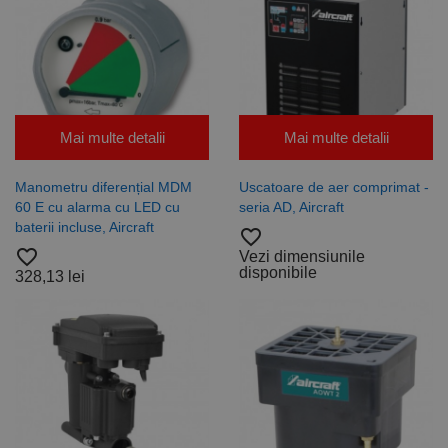
Mai multe detalii
Mai multe detalii
Manometru diferențial MDM
Uscatoare de aer comprimat -
60 E cu alarma cu LED cu
seria AD, Aircraft
baterii incluse, Aircraft
favorite_border
favorite_border
Vezi dimensiunile
disponibile
328,13 lei