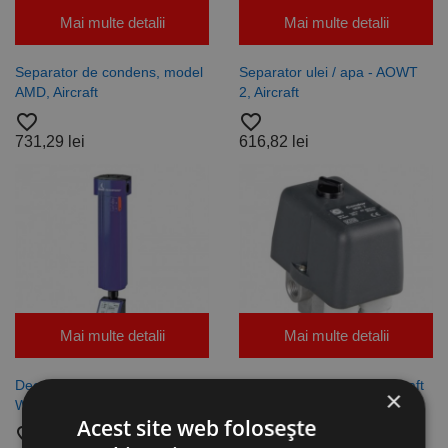
Mai multe detalii
Mai multe detalii
Separator de condens, model
Separator ulei / apa - AOWT
AMD, Aircraft
2, Aircraft
favorite_border
favorite_border
731,29 lei
616,82 lei
Mai multe detalii
Mai multe detalii
Decantoare de apa - seria
Comutator CONDOR, Aircraft
×
WWB, Aircraft
favorite_border
Acest site web folosește
favorite_border
Vezi dimensiunile