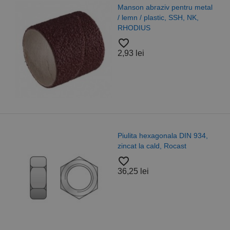
Manson abraziv pentru metal
/ lemn / plastic, SSH, NK,
RHODIUS
favorite_border
2,93 lei
Piulita hexagonala DIN 934,
zincat la cald, Rocast
favorite_border
36,25 lei