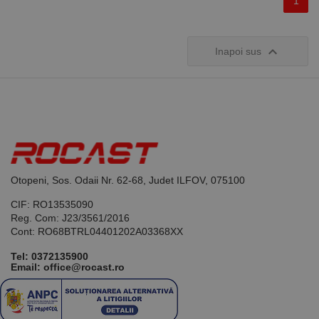
1

Inapoi sus
Otopeni, Sos. Odaii Nr. 62-68, Judet ILFOV, 075100
CIF: RO13535090
Reg. Com: J23/3561/2016
Cont: RO68BTRL04401202A03368XX
Tel:
0372135900
Email: office@rocast.ro