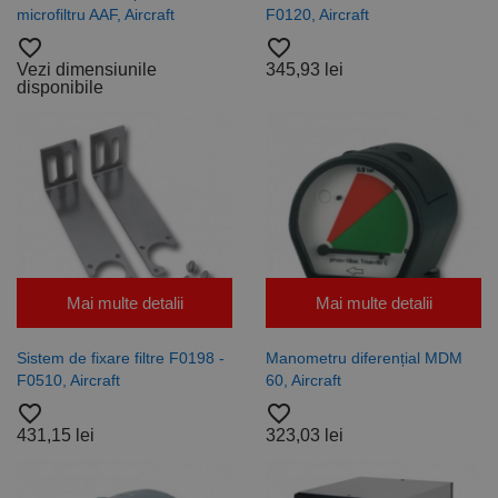
microfiltru AAF, Aircraft
F0120, Aircraft
favorite_border
favorite_border
Vezi dimensiunile
345,93 lei
disponibile
Mai multe detalii
Mai multe detalii
Sistem de fixare filtre F0198 -
Manometru diferențial MDM
F0510, Aircraft
60, Aircraft
favorite_border
favorite_border
431,15 lei
323,03 lei