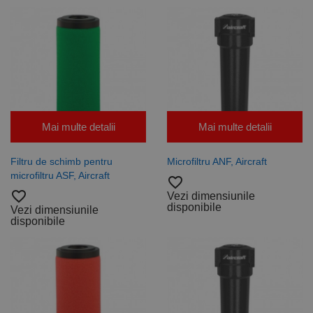
Mai multe detalii
Mai multe detalii
Filtru de schimb pentru
Microfiltru ANF, Aircraft
microfiltru ASF, Aircraft
favorite_border
favorite_border
Vezi dimensiunile
disponibile
Vezi dimensiunile
disponibile