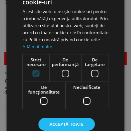
cookie-uri
disponibile
931,41 lei
Acest site web folosește cookie-uri pentru
a îmbunătăți experiența utilizatorului. Prin
utilizarea site-ului nostru web, sunteți de
acord cu toate cookie-urile în conformitate
cu Politica noastră privind cookie-urile.
Află mai multe
Mai multe detalii
Mai multe detalii
Strict
De
De
necesare
performanță
targetare
Manometre, Aircraft
Supape pentru eliminarea
condensului, Aircraft
favorite_border
De
favorite_border
Neclasificate
Vezi dimensiunile
funcţionalitate
disponibile
Vezi dimensiunile
disponibile
ACCEPTĂ TOATE