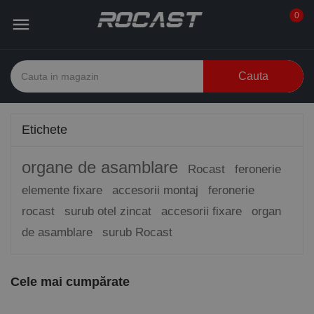
0

Cauta
Etichete
organe de asamblare
Rocast
feronerie
elemente fixare
accesorii montaj
feronerie
rocast
surub otel zincat
accesorii fixare
organ
de asamblare
surub Rocast
Cele mai cumpărate