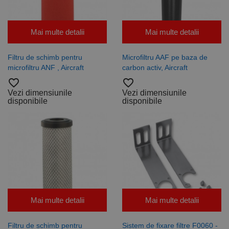
Mai multe detalii
Mai multe detalii
Filtru de schimb pentru
Microfiltru AAF pe baza de
microfiltru ANF , Aircraft
carbon activ, Aircraft
favorite_border
favorite_border
Vezi dimensiunile
Vezi dimensiunile
disponibile
disponibile
Mai multe detalii
Mai multe detalii
Filtru de schimb pentru
Sistem de fixare filtre F0060 -