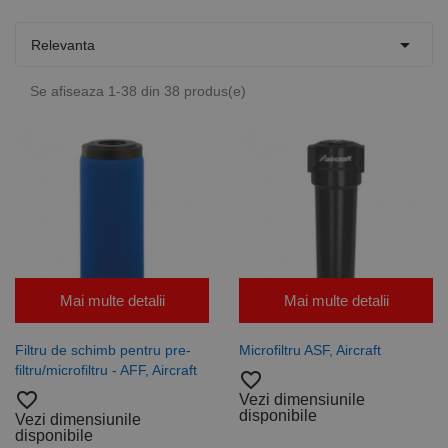

Relevanta
Se afiseaza 1-38 din 38 produs(e)
Mai multe detalii
Mai multe detalii
Filtru de schimb pentru pre-
Microfiltru ASF, Aircraft
filtru/microfiltru - AFF, Aircraft
favorite_border
favorite_border
Vezi dimensiunile
disponibile
Vezi dimensiunile
disponibile