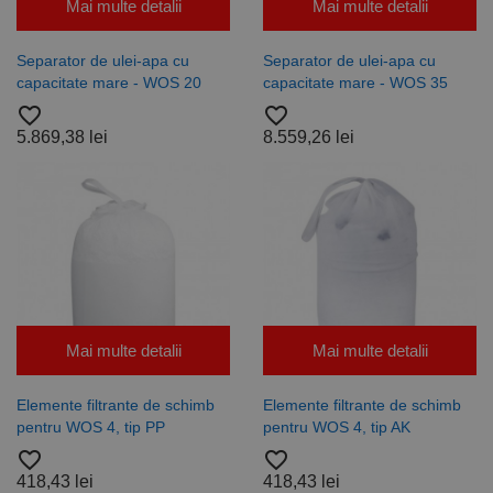
optimiza
Universal
Mai multe detalii
Mai multe detalii
relevanța
Analytics -
publicitară
care este o
prin
actualizare
Separator de ulei-apa cu
Separator de ulei-apa cu
colectarea
semnificativă
datelor
a serviciului
capacitate mare - WOS 20
capacitate mare - WOS 35
vizitatorilor
de analiză
favorite_border
favorite_border
de pe mai
Google cel
multe site-
mai frecvent
5.869,38 lei
8.559,26 lei
uri web -
utilizat. Acest
acest
cookie este
schimb de
utilizat
date
pentru a
privind
distinge
vizitatorii
utilizatorii
este
unici prin
furnizat în
atribuirea
mod
unui număr
normal de
generat
un centru
aleatoriu ca
de date
identificator
terță parte
de client.
sau de un
Este inclus în
Mai multe detalii
Mai multe detalii
schimb de
fiecare
anunțuri.
solicitare de
pagină dintr-
Elemente filtrante de schimb
Elemente filtrante de schimb
un site și
este utilizat
pentru WOS 4, tip PP
pentru WOS 4, tip AK
pentru a
calcula
favorite_border
favorite_border
datele
418,43 lei
418,43 lei
despre