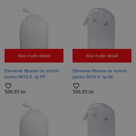
vizitatori,
sesiuni și
campanii
pentru
rapoartele
de analiză a
site-urilor.
_ga_DLLLWQBGGX
.rocast.ro
2 ani
Acest cookie
este folosit
de Google
Analytics
pentru a
Mai multe detalii
Mai multe detalii
persista
starea
sesiunii.
Elemente filtrante de schimb
Elemente filtrante de schimb
pentru WOS 8, tip PP
pentru WOS 8, tip AK
favorite_border
favorite_border
586,93 lei
586,93 lei