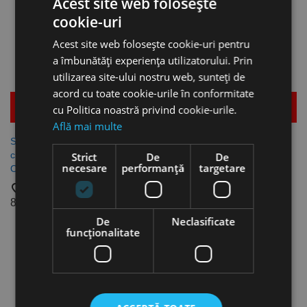
Acest site web folosește
cookie-uri
Acest site web folosește cookie-uri pentru
a îmbunătăți experiența utilizatorului. Prin
utilizarea site-ului nostru web, sunteți de
acord cu toate cookie-urile în conformitate
Mai multe detalii
Mai multe detalii
cu Politica noastră privind cookie-urile.
Află mai multe
Set de freze HSS, coada
Set de freze radiale din
cilindrica, model S 20,
carbura, acoperire de TiAlN,
Strict
De
De
necesare
performanță
targetare
Optimum
cu cap sferic pentru taiere
frontala, coada cilindrica,
favorite_border
Optimum
852,11 lei
favorite_border
De
Neclasificate
1.955,34 lei
funcţionalitate