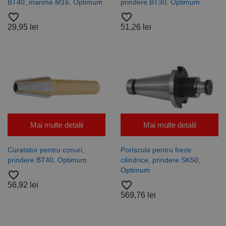
datele
BT40, marime M16, Optimum
prindere BT30, Optimum
despre
vizitatori,
favorite_border
favorite_border
sesiuni și
29,95 lei
51,26 lei
campanii
pentru
rapoartele
de analiză a
site-urilor.
_ga_DLLLWQBGGX
.rocast.ro
2 ani
Acest cookie
este folosit
de Google
Analytics
pentru a
persista
starea
sesiunii.
Mai multe detalii
Mai multe detalii
Curatator pentru conuri,
Portscula pentru freze
prindere BT40, Optimum
cilindrice, prindere SK50,
Optimum
favorite_border
favorite_border
56,92 lei
569,76 lei