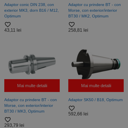
Script.com
Adaptor conic DIN 238, con
Adaptor cu prindere BT - con
pentru a
exterior MK3, dorn B16 / M12,
Morse, con exterior/interior
aminti
preferințele
Optimum
BT30 / MK2, Optimum
de
consimțământ
favorite_border
favorite_border
ale cookie-
43,11 lei
258,81 lei
urilor
vizitatorilor.
Este necesar
ca bannerul
cookie
Cookie-
Script.com să
funcționeze
corect.
Google
Privacy Policy
PHPSESSID
65 ani 8
Cookie
PHP.net
luni
generat de
www.rocast.ro
aplicații
bazate pe
Mai multe detalii
Mai multe detalii
limbajul PHP.
Acesta este un
identificator
de scop
Adaptor cu prindere BT - con
Adaptor SK50 / B18, Optimum
general
Morse, con exterior/interior
favorite_border
utilizat pentru
BT30 / MK3, Optimum
menținerea
592,66 lei
variabilelor de
favorite_border
sesiune ale
utilizatorului.
293,79 lei
În mod