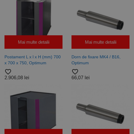
Mai multe detalii
Mai multe detalii
Postament L x l x H (mm) 700
Dorn de fixare MK4 / B16,
x 700 x 750, Optimum
Optimum
favorite_border
favorite_border
2.906,08 lei
66,07 lei