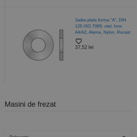
Saiba plata forma "A", DIN
125 ISO 7089, otel, Inox
A4/A2, Alama, Nylon, Rocast
favorite_border
37,52 lei
Masini de frezat