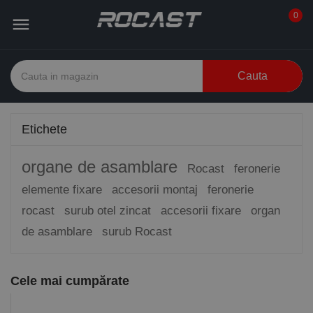
0

Cauta
Etichete
organe de asamblare
Rocast
feronerie
elemente fixare
accesorii montaj
feronerie
rocast
surub otel zincat
accesorii fixare
organ
de asamblare
surub Rocast
Cele mai cumpărate