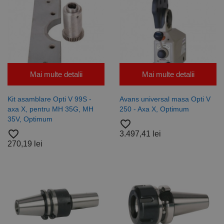
Mai multe detalii
Mai multe detalii
Kit asamblare Opti V 99S -
Avans universal masa Opti V
axa X, pentru MH 35G, MH
250 - Axa X, Optimum
35V, Optimum
favorite_border
favorite_border
3.497,41 lei
270,19 lei