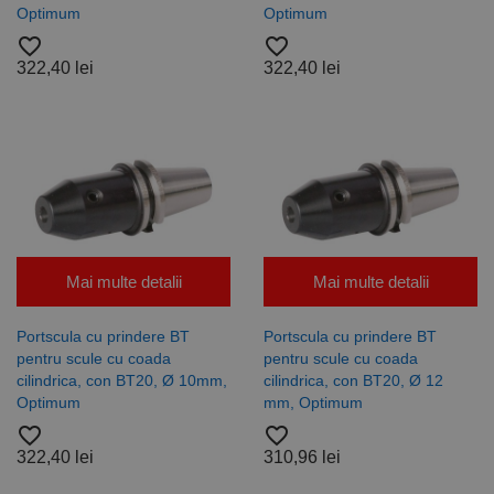
Optimum
Optimum
favorite_border
favorite_border
322,40 lei
322,40 lei
Mai multe detalii
Mai multe detalii
Portscula cu prindere BT
Portscula cu prindere BT
pentru scule cu coada
pentru scule cu coada
cilindrica, con BT20, Ø 10mm,
cilindrica, con BT20, Ø 12
Optimum
mm, Optimum
favorite_border
favorite_border
322,40 lei
310,96 lei