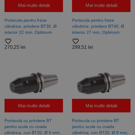
Mai multe detalii
Mai multe detalii
Portscula pentru freze
Portscula pentru freze
cilindrice, prindere BT30, Ø
cilindrice, prindere BT40, Ø
interior 22 mm, Optimum
interior 27 mm, Optimum
favorite_border
favorite_border
270,25 lei
299,51 lei
Mai multe detalii
Mai multe detalii
Portscula cu prindere BT
Portscula cu prindere BT
pentru scule cu coada
pentru scule cu coada
cilindrica, con BT20, Ø 6 mm,
cilindrica, con BT20, Ø 8 mm,