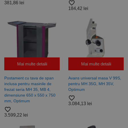
favorite_border
381,86 lei
184,42 lei
Mai multe detalii
Mai multe detalii
Postament cu tava de span
Avans universal masa V 99S,
inclusa pentru masinile de
pentru MH 35G, MH 35V,
frezat seria MH 35, MB 4,
Optimum
dimensiune 650 x 550 x 750
favorite_border
mm, Optimum
3.084,13 lei
favorite_border
3.599,22 lei