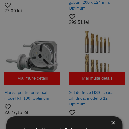
gabarit 200 x 124 mm,
favorite_border
Optimum
27,09 lei
favorite_border
299,51 lei
Mai multe detalii
Mai multe detalii
Flansa pentru universal -
Set de freze HSS, coada
model RT 100, Optimum
cilindrica, model S 12
Optimum
favorite_border
favorite_border
2.677,15 lei
454,67 lei
×