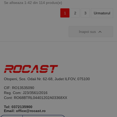
Se afiseaza 1-42 din 114 produs(e)
1
2
3
Urmatorul

Inapoi sus
Otopeni, Sos. Odaii Nr. 62-68, Judet ILFOV, 075100
CIF: RO13535090
Reg. Com: J23/3561/2016
Cont: RO68BTRL04401202A03368XX
Tel:
0372135900
Email: office@rocast.ro