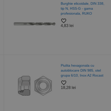
Burghie elicoidale, DIN 338,
tip N, HSS-G - gama
profesionala, RUKO
favorite_border
4,83 lei
Piulita hexagonala cu
autoblocare DIN 985, otel
grupa 6/10, Inox A2 Rocast
favorite_border
18,28 lei