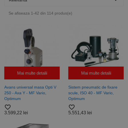

Relevanta
Se afiseaza 1-42 din 114 produs(e)
Mai multe detalii
Mai multe detalii
Avans universal masa Opti V
Sistem pneumatic de fixare
250 - Axa Y - MF Vario,
scule, ISO 40 - MF Vario,
Optimum
Optimum
favorite_border
favorite_border
3.599,22 lei
5.551,43 lei