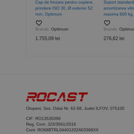
Cap de frezare pentru copiere,
Suport standard
prindere ISO 30, Ø exterior 52
amortizarea vibra
mm, Optimum
maxima 600 kg
favorite_border
favorite_border
Brands:
Optimum
Brands:
Optim
Nume
1.755,09 lei
276,62 lei
PrestaShop-[abcdef
Nume
Furnizor /
Nume
Domeniu
sib_cuid
_ga
uuid
MediaMat
sibautoma
_ga_DLLLWQBGGX
Otopeni, Sos. Odaii Nr. 62-68, Judet ILFOV, 075100
CIF: RO13535090
Reg. Com: J23/3561/2016
Cont: RO68BTRL04401202A03368XX