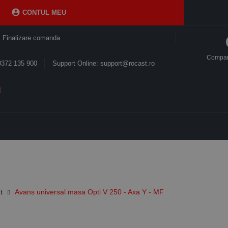

CONTUL MEU
Finalizare comanda
Compa
0372 135 900
Support Online: support@rocast.ro
t
Avans universal masa Opti V 250 - Axa Y - MF