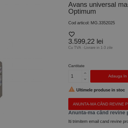
Avans universal mas
Optimum
Cod articol: MG.3352025
favorite_border
3.599,22 lei
Cu TVA
Livrare in 1-3 zile
Cantitate
Adauga In

Ultimele produse in stoc
ANUNTA-MA CÂND REVINE 
Anunta-ma când revine 
Iti trimitem email cand revine pr