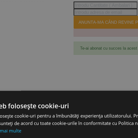
ANUNTA-MA CÂND REVINE P
Te-ai abonat cu succes la acest
eb folosește cookie-uri
osește cookie-uri pentru a îmbunătăți experiența utilizatorului. Pri
unteți de acord cu toate cookie-urile în conformitate cu Politica 
MG.3352025
 mai multe