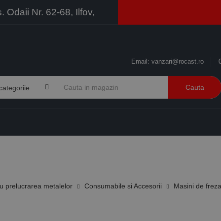
Odaii Nr. 62-68, Ilfov,
Email:
vanzari@rocast.ro
Cauta
BRANDURI
CONTACT
RESURSE
BUSINESS
 prelucrarea metalelor
Consumabile si Accesorii
Masini de freza