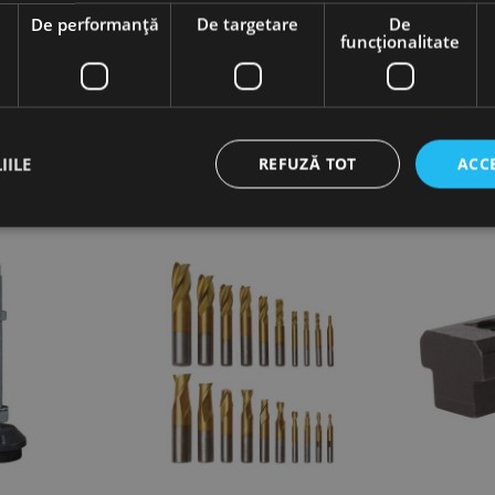
Optimum
e
De performanță
De targetare
De
funcţionalitate
MF Vario
IILE
REFUZĂ TOT
ACC
ct necesare
De performanță
De targetare
De funcţionalitate
Neclasif
cesare permit funcționalitatea principală a site-ului web, cum ar fi autentificarea utiliza
nu poate fi utilizat corect fără cookie-uri strict necesare.
Furnizor /
Expirare
Descriere
Domeniu
nt
1 lună
Acest cookie este utilizat de serviciul Cookie-Script.
CookieScript
preferințele de consimțământ ale cookie-urilor vizitat
www.rocast.ro
ca bannerul cookie Cookie-Script.com să funcționeze 
65 ani 8
Cookie generat de aplicații bazate pe limbajul PHP. A
PHP.net
luni
identificator de scop general utilizat pentru menținer
www.rocast.ro