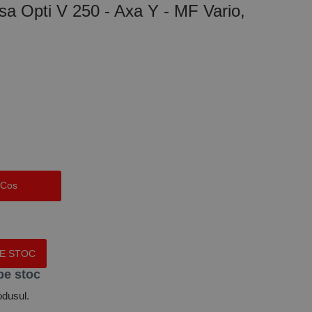
a Opti V 250 - Axa Y - MF Vario,
 Cos
PE STOC
pe stoc
odusul.