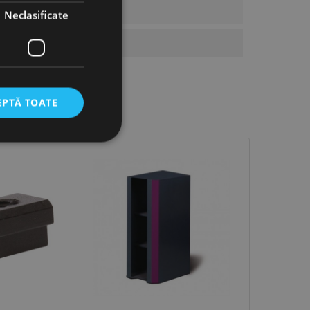
Neclasificate
EPTĂ TOATE
icate
torului și gestionarea
com pentru a aminti
orilor. Este necesar
corect.
cesta este un
ea variabilelor de