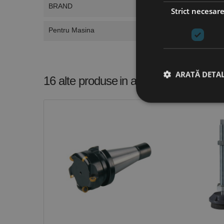
BRAND
Strict necesar
Pentru Masina
ARATĂ DETAL
16 alte produse
in aceeasi categorie
Stri
Cookie-urile strict ne
contului. Site-ul web 
Nume
CookieScriptConse
PHPSESSID