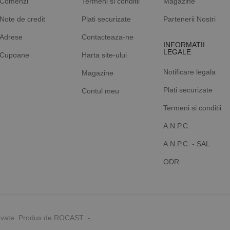
Comenzi
Termeni si conditii
Magazine
Note de credit
Plati securizate
Partenerii Nostri
Adrese
Contacteaza-ne
INFORMATII
LEGALE
Cupoane
Harta site-ului
Notificare legala
Magazine
Plati securizate
Contul meu
Termeni si conditii
A.N.P.C.
A.N.P.C. - SAL
ODR
rvate. Produs de ROCAST -