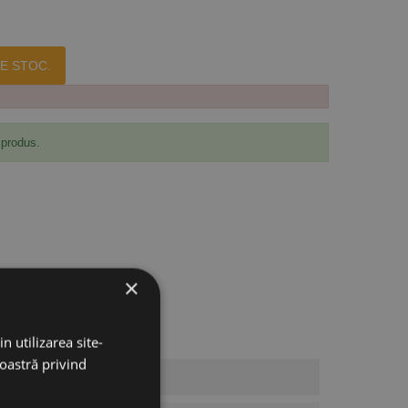
E STOC.
 produs.
×
n utilizarea site-
noastră privind