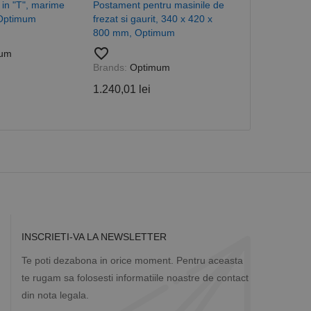
a in "T", marime
Postament pentru masinile de
Reductie pen
măr generat
 site-ului, dar un bun
Optimum
frezat si gaurit, 340 x 420 x
con exterior/i
 utilizator între
800 mm, Optimum
MK3, filet M
favorite_border
favorite_border
um
Brands:
Optimum
Brands:
Opti
Descriere
1.240,01 lei
66,07 lei
ă prin colectarea
ics - care este o
b de date privind
i frecvent utilizat.
rță parte sau de un
rin atribuirea unui
în fiecare solicitare
 despre vizitatori,
a starea sesiunii.
INSCRIETI-VA LA NEWSLETTER
Te poti dezabona in orice moment. Pentru aceasta
te rugam sa folosesti informatiile noastre de contact
din nota legala.