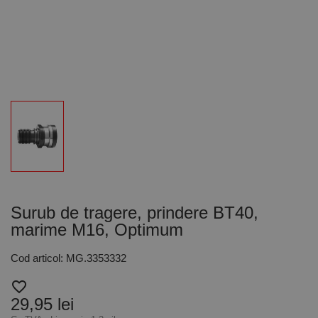
Surub de tragere, prindere BT40,
marime M16, Optimum
Cod articol: MG.3353332
favorite_border
29,95 lei