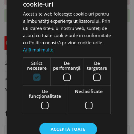
cookie-uri
Acest site web folosește cookie-uri pentru
Te-ai abonat cu succes la acest produs.
a îmbunătăți experiența utilizatorului. Prin
utilizarea site-ului nostru web, sunteți de
acord cu toate cookie-urile în conformitate
cu Politica noastră privind cookie-urile.
Descriere
Specificatii Tehnice
Accesorii
Află mai multe
Strict
De
De
Surub de tragere, prindere BT40, marime M16, Optimum
necesare
performanță
targetare
Prindere: BT40
Marime: M16
De
Neclasificate
funcţionalitate
16 alte produse
in aceeasi categorie
ACCEPTĂ TOATE