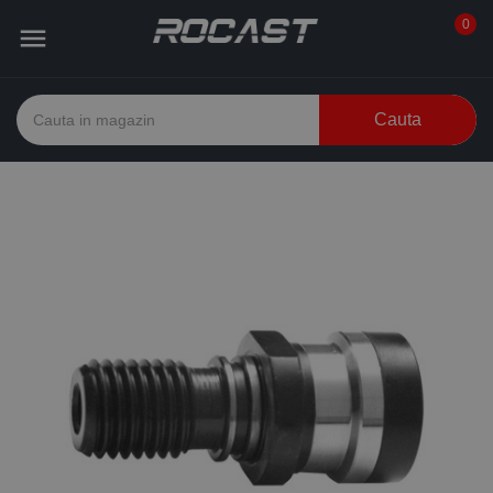
0

Cauta