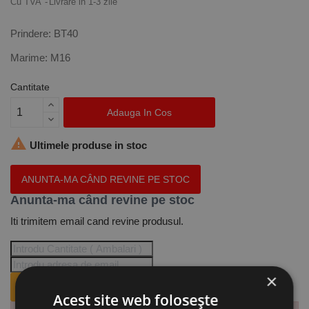
Cu TVA
Livrare in 1-3 zile
Prindere: BT40
Marime: M16
Cantitate
Adauga In Cos

Ultimele produse in stoc
ANUNTA-MA CÂND REVINE PE STOC
Anunta-ma când revine pe stoc
Iti trimitem email cand revine produsul.
×
ANUNTA-MA CÂND REVINE PE STOC.
Acest site web folosește