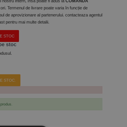
 nostru intern, însă poate fi adus la
COMANDA
ori. Termenul de livrare poate varia în funcție de
mpul de aprovizionare al partenerului. contacteaza agentul
t pentru mai multe detalii.
PE STOC
pe stoc
odusul.
E STOC.
 produs.