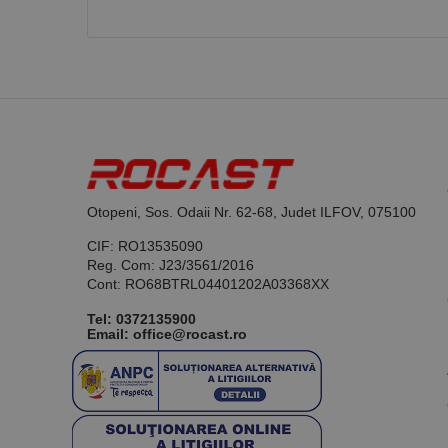
Otopeni, Sos. Odaii Nr. 62-68, Judet ILFOV, 075100
CIF: RO13535090
Reg. Com: J23/3561/2016
Cont: RO68BTRL04401202A03368XX
Tel:
0372135900
Email: office@rocast.ro