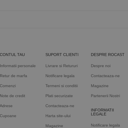
CONTUL TAU
SUPORT CLIENTI
DESPRE ROCAST
Informatii personale
Livrare si Retururi
Despre noi
Retur de marfa
Notificare legala
Contacteaza-ne
Comenzi
Termeni si conditii
Magazine
Note de credit
Plati securizate
Partenerii Nostri
Adrese
Contacteaza-ne
INFORMATII
LEGALE
Cupoane
Harta site-ului
Notificare legala
Magazine