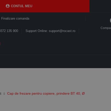

CONTUL MEU
Finalizare comanda
Compa
0372 135 900
Support Online: support@rocast.ro
t
Cap de frezare pentru copiere, prindere BT 40, Ø