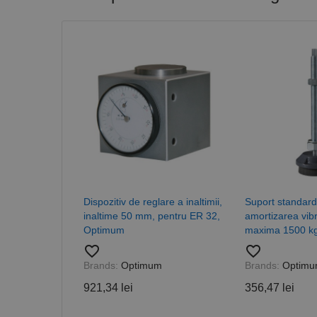
Nume
CookieScriptConse
PHPSESSID
Nume
Dispozitiv de reglare a inaltimii,
Suport standard
PrestaShop-[abcdef
Nume
Furnizor /
Nume
inaltime 50 mm, pentru ER 32,
amortizarea vibra
Domeniu
sib_cuid
Optimum
maxima 1500 k
_ga
uuid
MediaMat
favorite_border
favorite_border
sibautoma
Brands:
Optimum
Brands:
Optim
921,34 lei
356,47 lei
_ga_DLLLWQBGGX