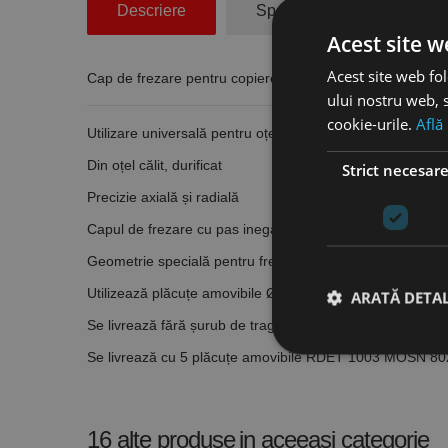
Descriere
Specificatii Tehnice
Acest site w
Acest site web fol
Cap de frezare pentru copiere, prindere BT 40, Ø exter
ului nostru web, s
cookie-urile.
Află
Utilizare universală pentru oțel și a metalelor neferoase
Din oțel călit, durificat
Strict necesar
Precizie axială și radială
Capul de frezare cu pas inegal asigură o funcționare lină
Geometrie specială pentru frezare de mare viteză
Utilizează plăcuțe amovibile Ø10 mm
ARATĂ DETAL
Se livrează fără șurub de tragere
Se livrează cu 5 plăcuțe amovibile RDET 1003 MOSN 8
Stri
Cookie-urile strict ne
16 alte produse
in aceeasi categorie
contului. Site-ul web 