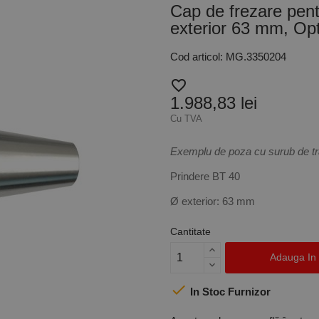
Cap de frezare pent
exterior 63 mm, O
Cod articol: MG.3350204
favorite_border
1.988,83 lei
Cu TVA
Exemplu de poza cu surub de tra
Prindere BT 40
Ø exterior: 63 mm
Cantitate
Adauga In

In Stoc Furnizor