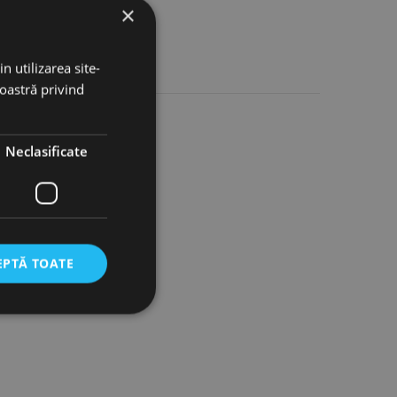
×
n utilizarea site-
noastră privind
Neclasificate
EPTĂ TOATE
icate
torului și gestionarea