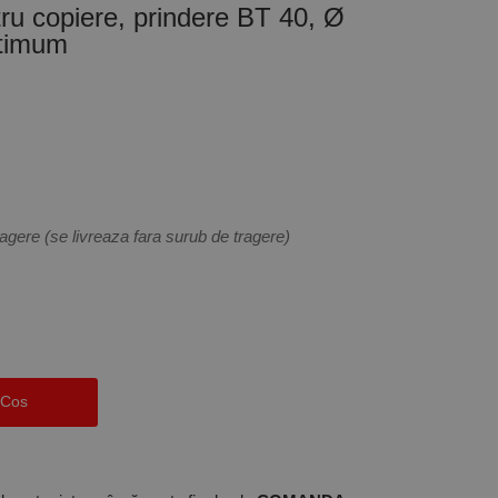
ru copiere, prindere BT 40, Ø
ptimum
gere (se livreaza fara surub de tragere)
 Cos