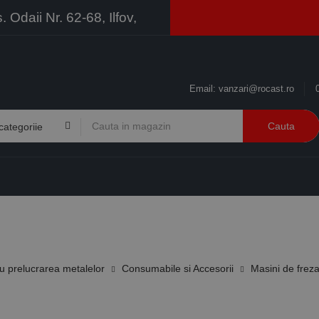
Odaii Nr. 62-68, Ilfov,
Email:
vanzari@rocast.ro
Cauta
BRANDURI
CONTACT
RESURSE
BUSINESS
 prelucrarea metalelor
Consumabile si Accesorii
Masini de freza