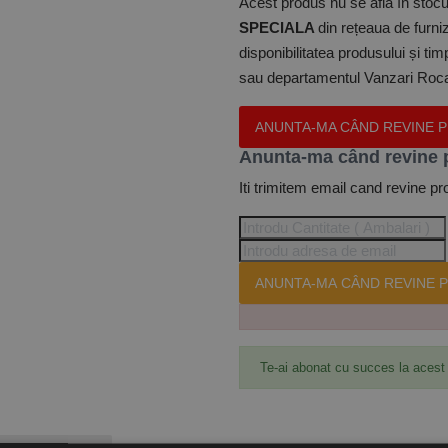
Acest produs nu se află în stocul
SPECIALA
din rețeaua de furniz
disponibilitatea produsului și ti
sau departamentul Vanzari Rocas
ANUNTA-MA CÂND REVINE 
Anunta-ma când revine 
Iti trimitem email cand revine pr
ANUNTA-MA CÂND REVINE P
Te-ai abonat cu succes la acest