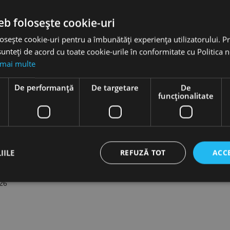
Accesorii
eb folosește cookie-uri
osește cookie-uri pentru a îmbunătăți experiența utilizatorului. Pri
ior 63 mm, Optimum
unteți de acord cu toate cookie-urile în conformitate cu Politica 
 mai multe
e
De performanță
De targetare
De
funcţionalitate
IILE
REFUZĂ TOT
ACC
026
ct necesare
De performanță
De targetare
De funcţionalitate
Neclasif
cesare permit funcționalitatea principală a site-ului web, cum ar fi autentificarea utiliza
nu poate fi utilizat corect fără cookie-uri strict necesare.