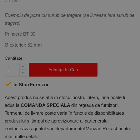
Cu TVA
Exemplu de poza cu surub de tragere (se livreaza fara surub de
tragere)
Prindere BT 30
Ø exterior: 52 mm
Cantitate
Adauga In Cos

In Stoc Furnizor
Acest produs nu se află în stocul nostru intern, însă poate fi
adus la
COMANDA SPECIALA
din rețeaua de furnizori.
Termenul de livrare poate varia în funcție de disponibilitatea
produsului și timpul de aprovizionare al partenerului.
contacteaza agentul sau departamentul Vanzari Rocast pentru
mai multe detalii.