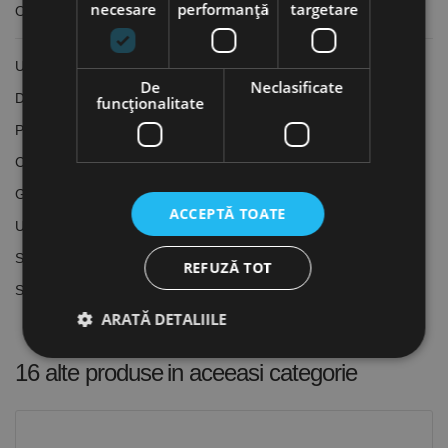
necesare
performanță
targetare
Optimum
Utilizare universală pentru oțel și a metalelor neferoase
De
Neclasificate
Din oțel călit, durificat
funcţionalitate
Precizie axială și radială
Capul de frezare cu pas inegal asigură o funcționare lină
Geometrie specială pentru frezare de mare viteză
ACCEPTĂ TOATE
Utilizează plăcuțe amovibile Ø10 mm
Se livrează fără șurub de tragere
REFUZĂ TOT
Se livrează cu 5 plăcuțe amovibile RDET 1003 MOSN 8026
ARATĂ DETALIILE
16 alte produse
in aceeasi categorie
Strict necesare
De performanță
De targetare
De funcţionalitate