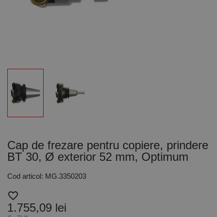
Cap de frezare pentru copiere, prindere
BT 30, Ø exterior 52 mm, Optimum
Cod articol: MG.3350203
favorite_border
1.755,09 lei