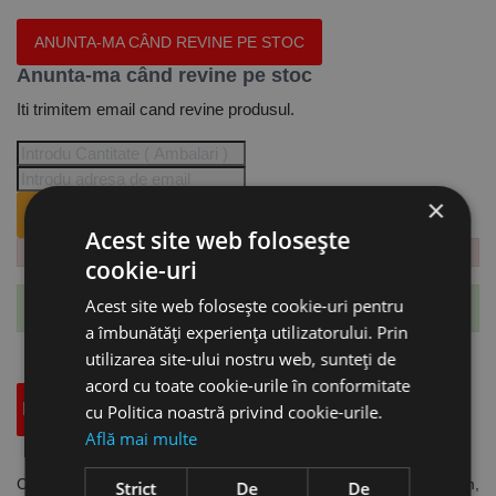
ANUNTA-MA CÂND REVINE PE STOC
Anunta-ma când revine pe stoc
Iti trimitem email cand revine produsul.
×
ANUNTA-MA CÂND REVINE PE STOC.
Acest site web folosește
cookie-uri
Acest site web folosește cookie-uri pentru
Te-ai abonat cu succes la acest produs.
a îmbunătăți experiența utilizatorului. Prin
utilizarea site-ului nostru web, sunteți de
acord cu toate cookie-urile în conformitate
Descriere
Specificatii Tehnice
Accesorii
cu Politica noastră privind cookie-urile.
Află mai multe
Cap de frezare pentru copiere, prindere BT 30, Ø exterior 52 mm,
Strict
De
De