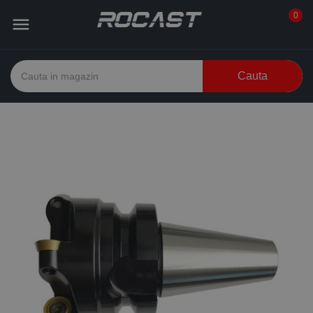
0

Cauta